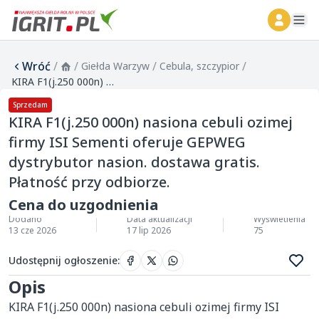
ope
Wróć
/
/
/
/
Giełda Warzyw
Cebula, szczypior
KIRA F1(j.250 000n) nasiona cebuli ozimej firmy ISI Sementi oferuje GEPWEG dystrybutor nasion. dostawa gratis. Płatność przy odbiorze.
Sprzedam
KIRA F1(j.250 000n) nasiona cebuli ozimej
firmy ISI Sementi oferuje GEPWEG
dystrybutor nasion. dostawa gratis.
Płatność przy odbiorze.
Cena do uzgodnienia
Dodano
Data aktualizacji
Wyświetlenia
13 cze 2026
17 lip 2026
75
Udostępnij ogłoszenie
:
Opis
KIRA F1(j.250 000n) nasiona cebuli ozimej firmy ISI 