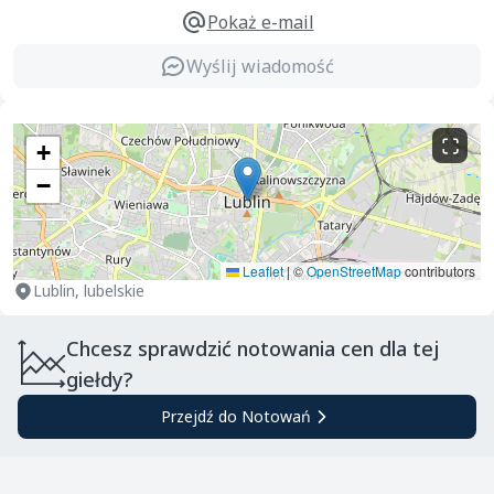
Pokaż e-mail
Wyślij wiadomość
+
−
Leaflet
|
©
OpenStreetMap
contributors
Lublin, lubelskie
Chcesz sprawdzić notowania cen dla tej
giełdy?
Przejdź do Notowań