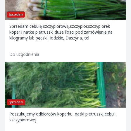
Sprzedam
Sprzedam cebulę szczypiorową,szczypior,szczypiorek
koper i natke pietruszki duże ilosci pod zamówienie na
kilogramy lub pęczki, łodzkie, Daszyna, tel
Do uzgodnienia
Sprzedam
Poszukujemy odbiorców koperku, natki pietruszki,cebuli
szczypiorowej.