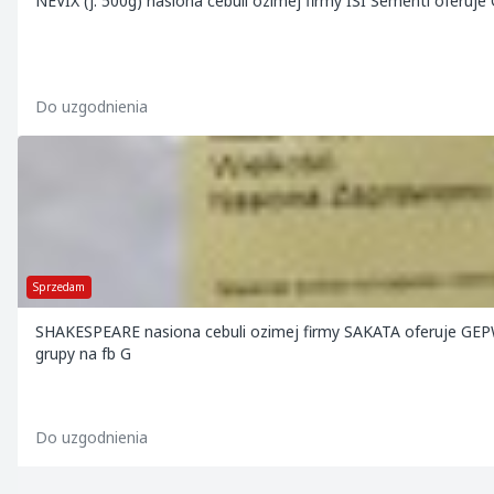
NEVIX (j. 500g) nasiona cebuli ozimej firmy ISI Sementi oferuj
Do uzgodnienia
Sprzedam
SHAKESPEARE nasiona cebuli ozimej firmy SAKATA oferuje GEPW
grupy na fb G
Do uzgodnienia