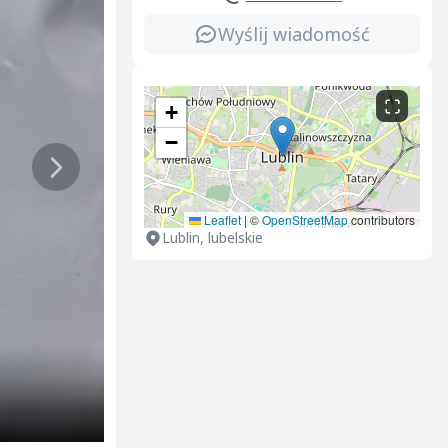
Wyślij wiadomość
+
−
Leaflet
|
©
OpenStreetMap
contributors
Lublin, lubelskie