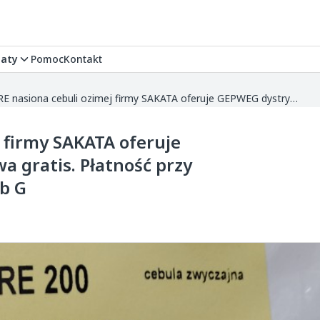
aty
Pomoc
Kontakt
SHAKESPEARE nasiona cebuli ozimej firmy SAKATA oferuje GEPWEG dystrybutor nasion. Dostawa gratis. Płatność przy odbiorze. Zapraszamy do grupy na fb G
 firmy SAKATA oferuje
 gratis. Płatność przy
b G