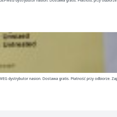
e GEPWEG dystrybutor nasion. Dostawa gratis. Płatność przy odbiorze
EG dystrybutor nasion. Dostawa gratis. Płatność przy odbiorze. Z