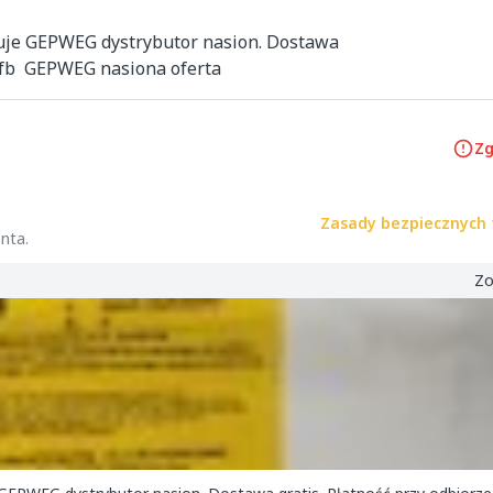
uje GEPWEG dystrybutor nasion. Dostawa 
 fb  GEPWEG nasiona oferta
Zg
Zasady bezpiecznych 
nta.
Zo