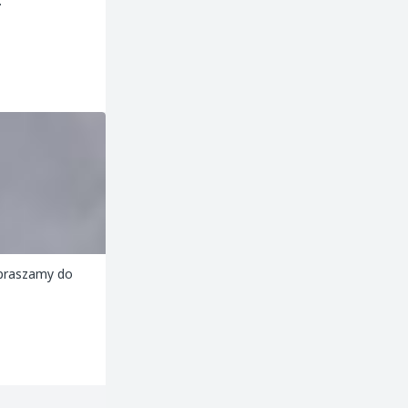
.
apraszamy do