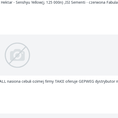
Hektar - Senshyu Yellow(j. 125 000n) ,ISI Sementi - czerwona Fabula F
L nasiona cebuli ozimej firmy TAKII oferuje GEPWEG dystrybutor n