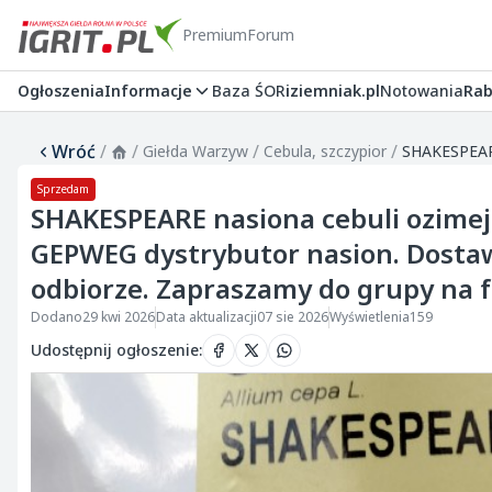
Premium
Forum
Ogłoszenia
Informacje
Baza ŚOR
iziemniak.pl
Notowania
Rab
Wróć
/
/
/
/
Giełda Warzyw
Cebula, szczypior
Sprzedam
SHAKESPEARE nasiona cebuli ozimej
GEPWEG dystrybutor nasion. Dostawa
odbiorze. Zapraszamy do grupy na f
Dodano
29 kwi 2026
Data aktualizacji
07 sie 2026
Wyświetlenia
159
Udostępnij ogłoszenie
: