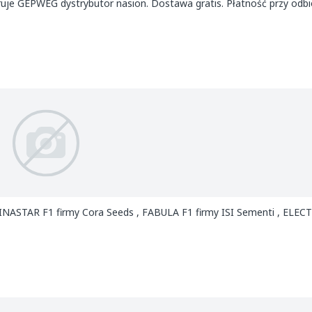
ruje GEPWEG dystrybutor nasion. Dostawa gratis. Płatność przy odbi
INASTAR F1 firmy Cora Seeds , FABULA F1 firmy ISI Sementi , ELEC