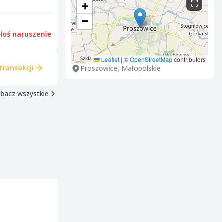
+
−
łoś naruszenie
Leaflet
|
©
OpenStreetMap
contributors
transakcji
Proszowice, Małopolskie
bacz wszystkie