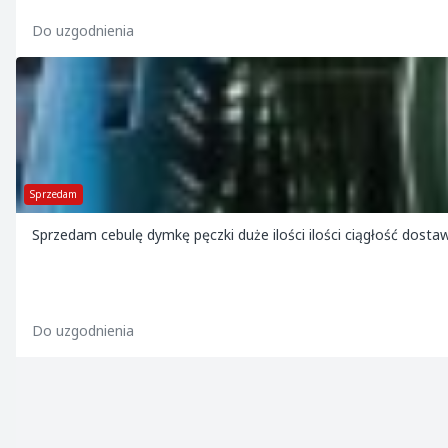
Do uzgodnienia
Sprzedam
Sprzedam cebulę dymkę pęczki duże ilości ilości ciągłość dost
Do uzgodnienia