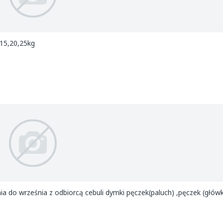
15,20,25kg
 do września z odbiorcą cebuli dymki pęczek(paluch) ,pęczek (główk