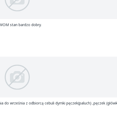
 WOM stan bardzo dobry.
do września z odbiorcą cebuli dymki pęczek(paluch) ,pęczek (główka)