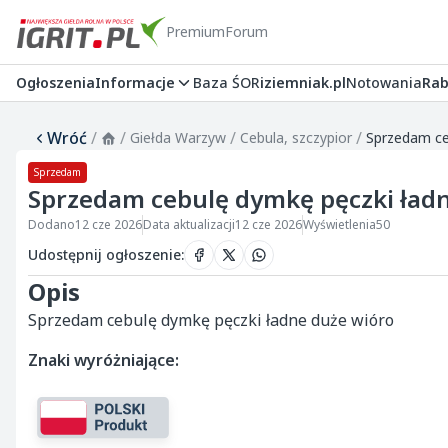
Premium
Forum
Ogłoszenia
Informacje
Baza ŚOR
iziemniak.pl
Notowania
Rab
Wróć
/
/
/
/
Giełda Warzyw
Cebula, szczypior
Sprzedam ce
Sprzedam
Sprzedam cebulę dymkę pęczki ład
Dodano
12 cze 2026
Data aktualizacji
12 cze 2026
Wyświetlenia
50
Udostępnij ogłoszenie
:
Opis
Sprzedam cebulę dymkę pęczki ładne duże wióro
Znaki wyróżniające: