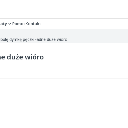
aty
Pomoc
Kontakt
bulę dymkę pęczki ładne duże wióro
ne duże wióro