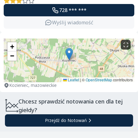
728 *** ***
Wyślij wiadomość
+
−
Leaflet
|
©
OpenStreetMap
contributors
Kozieniec, mazowieckie
Chcesz sprawdzić notowania cen dla tej
giełdy?
Przejdź do Notowań