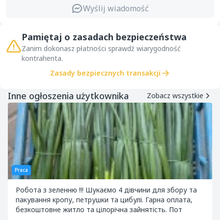
Wyślij wiadomość
Pamiętaj o zasadach bezpieczeństwa
Zanim dokonasz płatności sprawdź wiarygodność
kontrahenta.
Zasady bezpiecznych transakcji
Inne ogłoszenia użytkownika
Zobacz wszystkie
Praca
Робота з зеленню !!! Шукаємо 4 дівчини для збору та
пакування кропу, петрушки та цибулі. Гарна оплата,
безкоштовне житло та цілорічна зайнятість. Пот