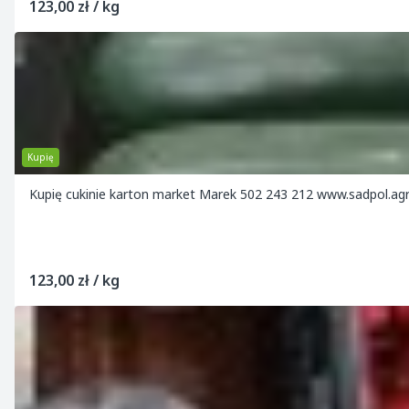
123,00 zł / kg
Kupię
Kupię cukinie karton market Marek 502 243 212 www.sadpol.agr
123,00 zł / kg