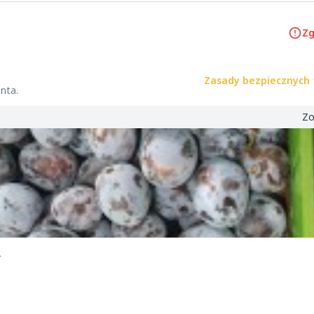
Zg
Zasady bezpiecznych 
nta.
Zo
2