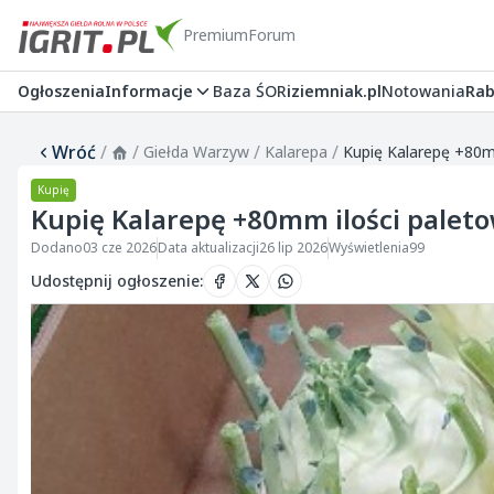
Premium
Forum
Ogłoszenia
Informacje
Baza ŚOR
iziemniak.pl
Notowania
Rab
Wróć
/
/
/
/
Giełda Warzyw
Kalarepa
Kupię Kalarepę +80m
Kupię
Kupię Kalarepę +80mm ilości palet
Dodano
03 cze 2026
Data aktualizacji
26 lip 2026
Wyświetlenia
99
Udostępnij ogłoszenie
: