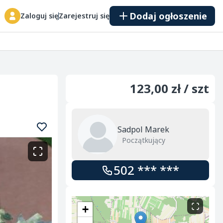
Dodaj ogłoszenie
Zaloguj się
Zarejestruj się
123,00 zł / szt
Sadpol Marek
Początkujący
502 *** ***
+