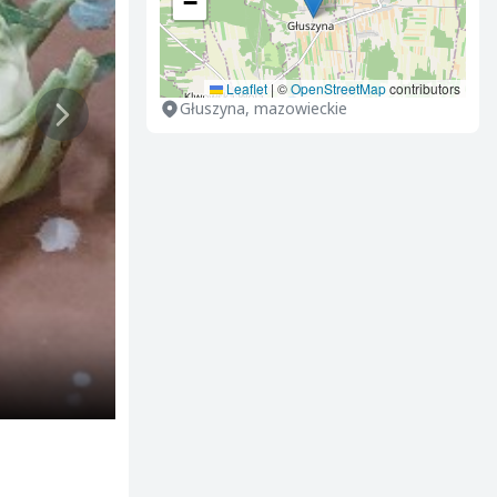
−
Leaflet
|
©
OpenStreetMap
contributors
Głuszyna, mazowieckie