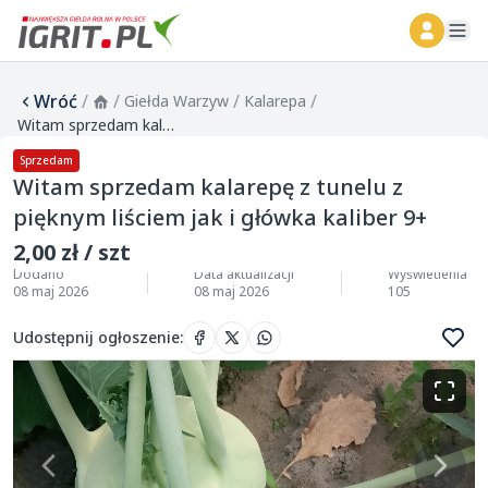
ope
Wróć
/
/
/
/
Giełda Warzyw
Kalarepa
Witam sprzedam kalarepę z tunelu z pięknym liściem jak i główka kaliber 9+
Sprzedam
Witam sprzedam kalarepę z tunelu z
pięknym liściem jak i główka kaliber 9+
2,00 zł / szt
Dodano
Data aktualizacji
Wyświetlenia
08 maj 2026
08 maj 2026
105
Udostępnij ogłoszenie
: