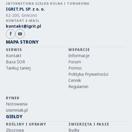
INTERNETOWA GIEŁDA ROLNA I TOWAROWA
IGRIT.PL SP. z o. o.
62-200, Gniezno
KONTAKT E-MAIL
kontakt@igrit.pl
MAPA STRONY
SERWIS
WSPARCIE
Kontakt
Informacje
Baza ŚOR
Forum
Tankuj taniej
Pomoc
Polityka Prywatności
Cennik
Regulamin
RYNEK
Notowania
iziemniak.pl
GIEŁDY
ROŚLINY I UPRAWY
ZWIERZĘTA I PASZE
Zbożowa
Bydła