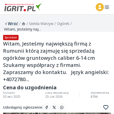
ope
Wróć
/
/
/
/
Giełda Warzyw
Ogórek
Witam, Jesteśmy największą firmą z Rumunii którą zajmuję się sprzedażą ogórków gruntowych caliber 6-14 cm Szukamy współpracy z firmami. Zapraszamy do kontaktu. Język angielski: +4072780...
Sprzedam
Witam, Jesteśmy największą firmą z
Rumunii którą zajmuję się sprzedażą
ogórków gruntowych caliber 6-14 cm
Szukamy współpracy z firmami.
Zapraszamy do kontaktu. Język angielski:
+4072780...
Cena do uzgodnienia
Dodano
Data aktualizacji
Wyświetlenia
02 wrz 2025
25 cze 2026
8766
Udostępnij ogłoszenie
: