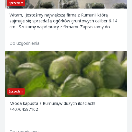
Sprzedam
Witam, Jesteśmy największą firmą z Rumunii którą
zajmuję się sprzedażą ogórków gruntowych caliber 6-14
cm Szukamy współpracy z firmami. Zapraszamy do
kontaktu. Język angielski: +4072780...
Do uzgodnienia
Sprzedam
Młoda kapusta z Rumunii,w dużych ilościach!
+40764587162
Do uzgodnienia