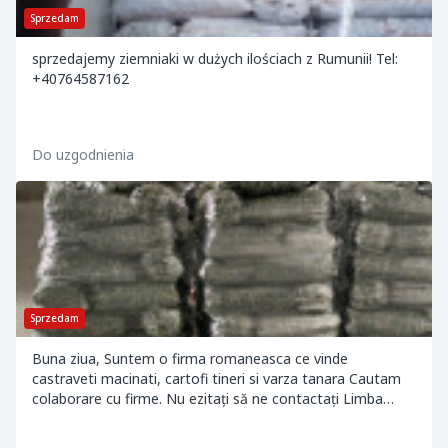
Sprzedam
sprzedajemy ziemniaki w dużych ilościach z Rumunii! Tel:
+40764587162
Do uzgodnienia
Sprzedam
Buna ziua, Suntem o firma romaneasca ce vinde
castraveti macinati, cartofi tineri si varza tanara Cautam
colaborare cu firme. Nu ezitați să ne contactați Limba
poloneză: 600994831 Limba engleză: +4072...