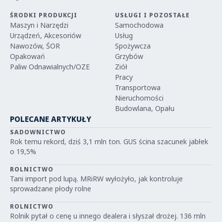
ŚRODKI PRODUKCJI
USŁUGI I POZOSTAŁE
Maszyn i Narzędzi
Samochodowa
Urządzeń, Akcesoriów
Usług
Nawozów, ŚOR
Spożywcza
Opakowań
Grzybów
Paliw Odnawialnych/OZE
Ziół
Pracy
Transportowa
Nieruchomości
Budowlana, Opału
POLECANE ARTYKUŁY
SADOWNICTWO
Rok temu rekord, dziś 3,1 mln ton. GUS ścina szacunek jabłek
o 19,5%
ROLNICTWO
Tani import pod lupą. MRiRW wyłożyło, jak kontroluje
sprowadzane płody rolne
ROLNICTWO
Rolnik pytał o cenę u innego dealera i słyszał drożej. 136 mln