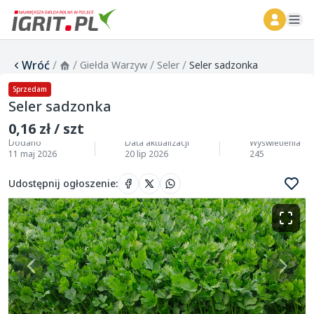
ope
Wróć
/
/
/
/
Giełda Warzyw
Seler
Seler sadzonka
Sprzedam
Seler sadzonka
0,16 zł / szt
Dodano
Data aktualizacji
Wyświetlenia
11 maj 2026
20 lip 2026
245
Udostępnij ogłoszenie
: