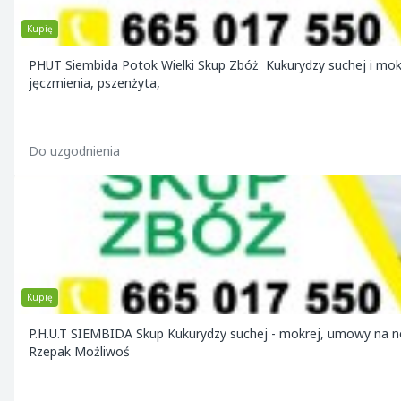
Kupię
PHUT Siembida Potok Wielki Skup Zbóż Kukurydzy suchej i mokrej , umowy na nowe zbiory, odbiory z gospodarstwa, pszenicy
jęczmienia, pszenżyta,
Do uzgodnienia
Kupię
P.H.U.T SIEMBIDA Skup Kukurydzy suchej - mokrej, umowy na no
Rzepak Możliwoś