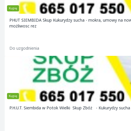
Kupię
PHUT SIEMBIDA Skup Kukurydzy sucha - mokra, umowy na nowe z
możliwosc rez
Do uzgodnienia
Kupię
P.H.U.T. Siembida w Potok Wielki Skup Zbóż - Kukurydzy suc