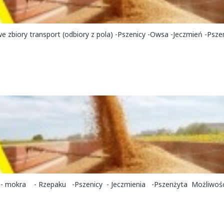
biory transport (odbiory z pola) -Pszenicy -Owsa -Jeczmień -Psze
ha - mokra - Rzepaku -Pszenicy - Jeczmienia -Pszenżyta Możliwość