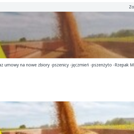
Zo
raz umowy na nowe zbiory -pszenicy -jęczmień -pszenżyto -Rzepak M