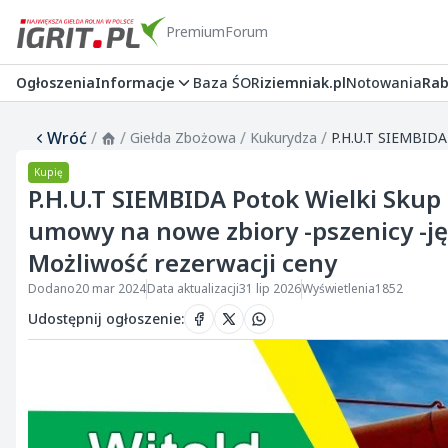
Premium
Forum
Ogłoszenia
Informacje
Baza ŚOR
iziemniak.pl
Notowania
Rab
Wróć
/
/
/
/
Giełda Zbożowa
Kukurydza
Kupię
P.H.U.T SIEMBIDA Potok Wielki Skup
umowy na nowe zbiory -pszenicy -j
Możliwość rezerwacji ceny
Dodano
20 mar 2024
Data aktualizacji
31 lip 2026
Wyświetlenia
1852
Udostępnij ogłoszenie
: