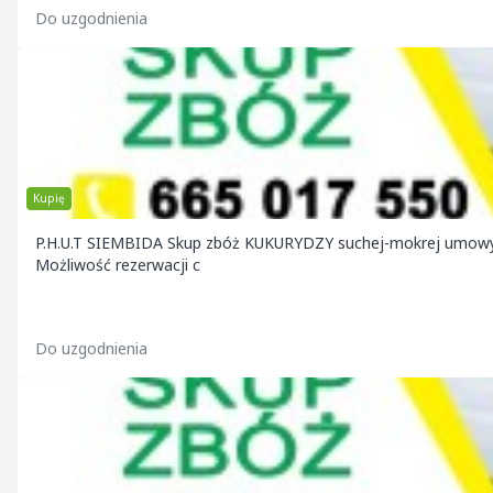
Do uzgodnienia
Kupię
P.H.U.T SIEMBIDA Skup zbóż KUKURYDZY suchej-mokrej umowy na
Możliwość rezerwacji c
Do uzgodnienia