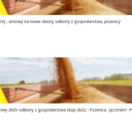
wy zbiór odbiory z gospodarstwa skup zbóż; -Pszenica -Jęczmień -P