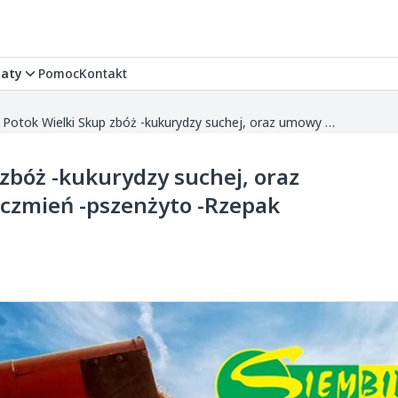
aty
Pomoc
Kontakt
P.H.U.T SIEMBIDA Potok Wielki Skup zbóż -kukurydzy suchej, oraz umowy na nowe zbiory -pszenicy -jęczmień -pszenżyto -Rzepak Możliwość rezerwacji ceny
 zbóż -kukurydzy suchej, oraz
ęczmień -pszenżyto -Rzepak