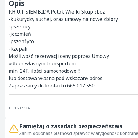
Opis
P.H.U.T SIEMBIDA Potok Wielki Skup zbóż

-kukurydzy suchej, oraz umowy na nowe zbiory

-pszenicy

-jęczmień

-pszenżyto

-Rzepak

Możliwość rezerwacji ceny poprzez Umowy

odbiór własnym transportem

min. 24T. ilości samochodowe !!!

lub dostawa własna pod wskazany adres.

Zapraszamy do kontaktu 665 017 550
ID: 1837234
Pamiętaj o zasadach bezpieczeństwa
Zanim dokonasz płatności sprawdź wiarygodność kontrahe