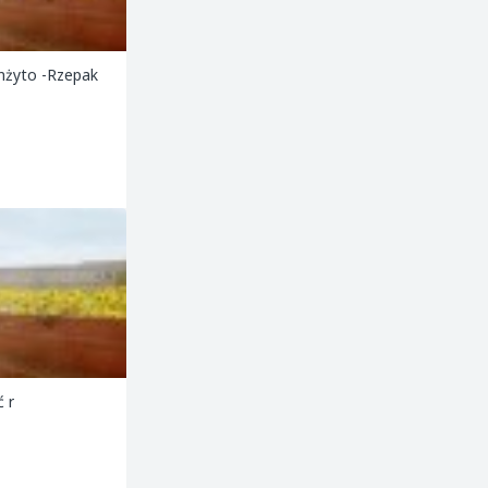
nżyto -Rzepak
 r