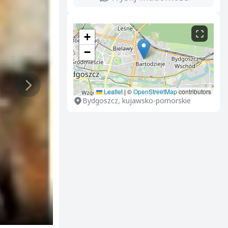
+
−
Leaflet
|
©
OpenStreetMap
contributors
Bydgoszcz, kujawsko-pomorskie