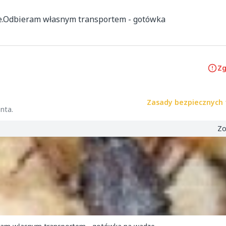
.Odbieram własnym transportem - gotówka 
Zg
Zasady bezpiecznych 
nta.
Zo