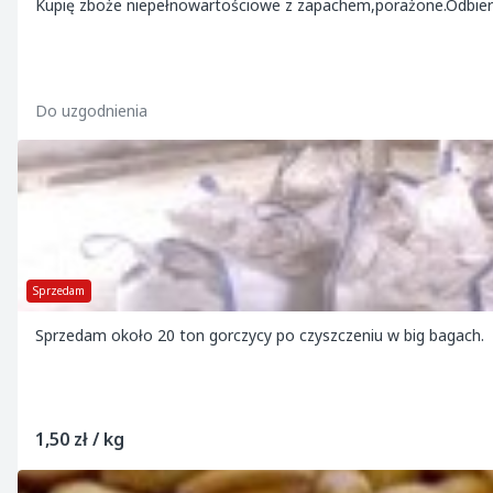
Kupię zboże niepełnowartościowe z zapachem,porażone.Odbie
Do uzgodnienia
Sprzedam
Sprzedam około 20 ton gorczycy po czyszczeniu w big bagach.
1,50 zł / kg