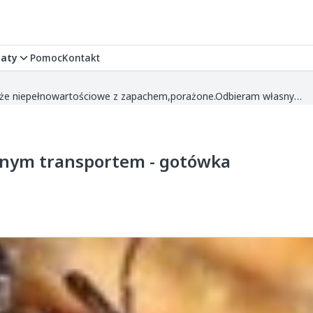
aty
Pomoc
Kontakt
Kupię zboże niepełnowartościowe z zapachem,porażone.Odbieram własnym transportem - gotówka na wadze.
nym transportem - gotówka