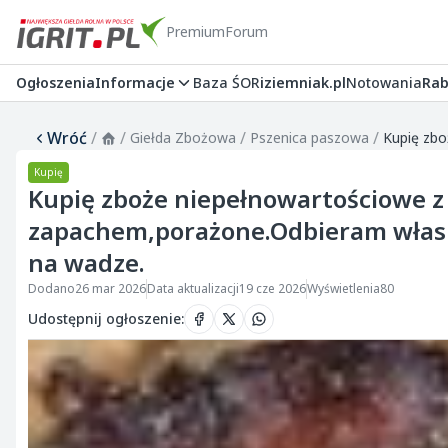
Premium
Forum
Ogłoszenia
Informacje
Baza ŚOR
iziemniak.pl
Notowania
Rab
Wróć
/
/
/
/
Giełda Zbożowa
Pszenica paszowa
Kupię
Kupię zboże niepełnowartościowe z
zapachem,porażone.Odbieram włas
na wadze.
Dodano
26 mar 2026
Data aktualizacji
19 cze 2026
Wyświetlenia
80
Udostępnij ogłoszenie
: