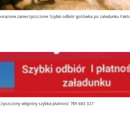
one.zanieczyszczone Szybki odbiór gotówka po załadunku Faktura 789 683
Kupię rzepak gorzej jakości zagrzany zapachem robakami zanieczyszczony wilgotny szybka płatność 789 683 327