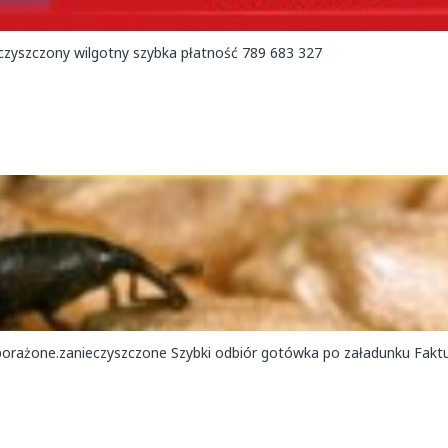
Kupię rzepak gorzej jakości zagrzany zapachem robakami zanieczyszczony wilgotny szybka płatność 789 683 327
one.zanieczyszczone Szybki odbiór gotówka po załadunku Faktura 789 683