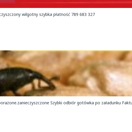
Kupię rzepak gorzej jakości zagrzany zapachem robakami zanieczyszczony wilgotny szybka płatność 789 683 327
one.zanieczyszczone Szybki odbiór gotówka po załadunku Faktura 789 683