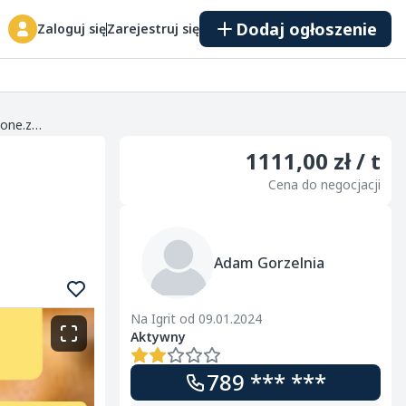
Dodaj ogłoszenie
Zaloguj się
Zarejestruj się
Kupię zboże gorszej jakosci niepełnowartościowe z zapachem,porażone.zanieczyszczone Szybki odbiór gotówka po załadunku Faktura 789 683 327 Również
1111,00 zł / t
Cena do negocjacji
Adam Gorzelnia
Na Igrit od 09.01.2024
Aktywny
789 *** ***