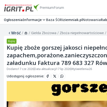
Premium
Forum
Ogłoszenia
Informacje
Baza ŚOR
iziemniak.pl
Notowania
Rab
Wróć
/
/
/
/
Giełda Zbożowa
Zboża niepełnowartościowe
Kupię
Kupię zboże gorszej jakosci niepeł
zapachem,porażone.zanieczyszczon
załadunku Faktura 789 683 327 Ró
Dodano
17 cze 2026
Data aktualizacji
17 lip 2026
Wyświetlenia
26
Udostępnij ogłoszenie
: