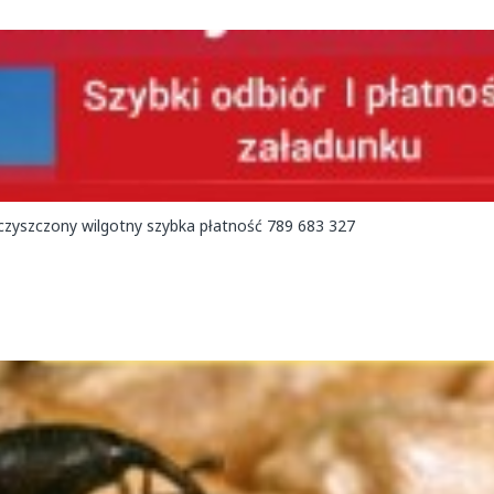
Kupię rzepak gorzej jakości zagrzany zapachem robakami zanieczyszczony wilgotny szybka płatność 789 683 327