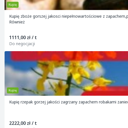
Kupię
Kupię zboże gorszej jakosci niepełnowartościowe z zapachem,poraż
Również
1111,00 zł / t
Do negocjacji
Kupię
2222,00 zł / t