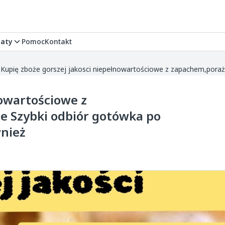
aty
Pomoc
Kontakt
nowartościowe z
e Szybki odbiór gotówka po
wnież