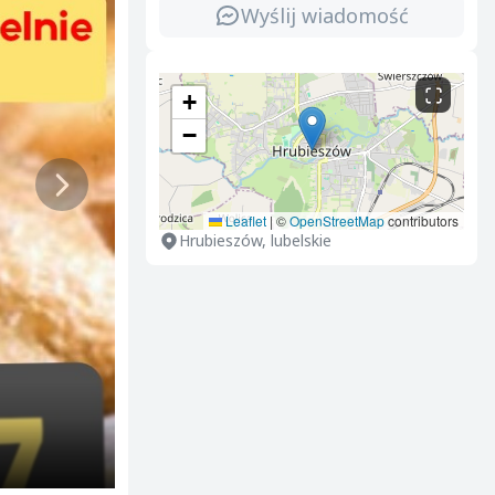
Wyślij wiadomość
+
−
Leaflet
|
©
OpenStreetMap
contributors
Hrubieszów, lubelskie