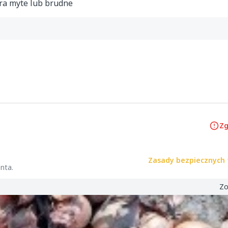
ra myte lub brudne
Zg
Zasady bezpiecznych 
nta.
Zo