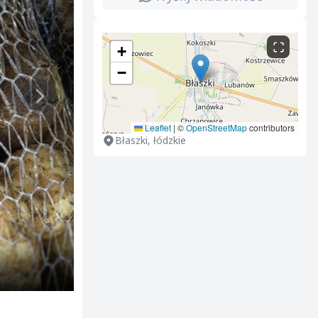
+
−
Leaflet
|
©
OpenStreetMap
contributors
Błaszki, łódzkie