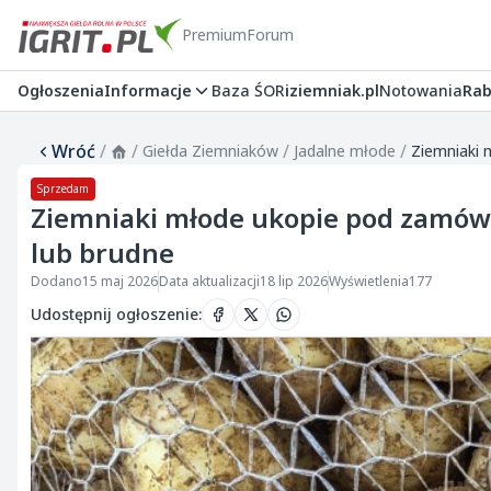
Premium
Forum
Ogłoszenia
Informacje
Baza ŚOR
iziemniak.pl
Notowania
Rab
Wróć
/
/
/
/
Giełda Ziemniaków
Jadalne młode
Ziemniaki 
Sprzedam
Ziemniaki młode ukopie pod zamów
lub brudne
Dodano
15 maj 2026
Data aktualizacji
18 lip 2026
Wyświetlenia
177
Udostępnij ogłoszenie
: