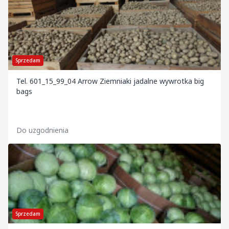
Sprzedam
Tel. 601_15_99_04 Arrow Ziemniaki jadalne wywrotka big
bags
Do uzgodnienia
Sprzedam