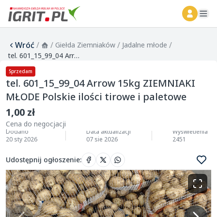
ope
Wróć
/
/
/
/
Giełda Ziemniaków
Jadalne młode
tel. 601_15_99_04 Arrow 15kg ZIEMNIAKI MŁODE Polskie ilości tirowe i paletowe
Sprzedam
tel. 601_15_99_04 Arrow 15kg ZIEMNIAKI
MŁODE Polskie ilości tirowe i paletowe
1,00 zł
Cena do negocjacji
Dodano
Data aktualizacji
Wyświetlenia
20 sty 2026
07 sie 2026
2451
Udostępnij ogłoszenie
: