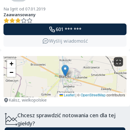
Na Igrit od 07.01.2019
Zaawansowany
601 *** ***
Wyślij wiadomość
+
−
Leaflet
|
©
OpenStreetMap
contributors
Kalisz, wielkopolskie
Chcesz sprawdzić notowania cen dla tej
giełdy?