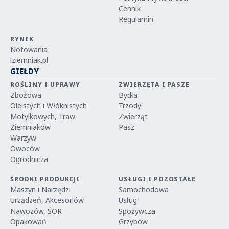
Cennik
Regulamin
RYNEK
Notowania
iziemniak.pl
GIEŁDY
ROŚLINY I UPRAWY
ZWIERZĘTA I PASZE
Zbożowa
Bydła
Oleistych i Włóknistych
Trzody
Motylkowych, Traw
Zwierząt
Ziemniaków
Pasz
Warzyw
Owoców
Ogrodnicza
ŚRODKI PRODUKCJI
USŁUGI I POZOSTAŁE
Maszyn i Narzędzi
Samochodowa
Urządzeń, Akcesoriów
Usług
Nawozów, ŚOR
Spożywcza
Opakowań
Grzybów