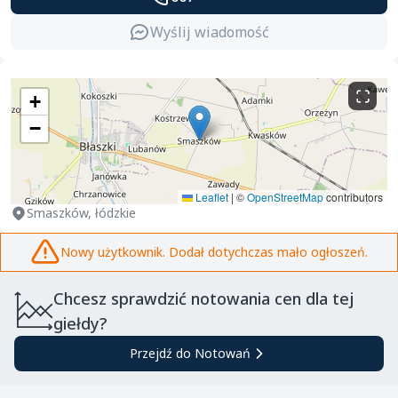
Wyślij wiadomość
+
−
Leaflet
|
©
OpenStreetMap
contributors
Smaszków, łódzkie
Nowy użytkownik. Dodał dotychczas mało ogłoszeń.
Chcesz sprawdzić notowania cen dla tej
giełdy?
Przejdź do Notowań