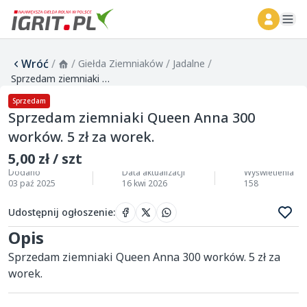
ope
Wróć
/
/
/
/
Giełda Ziemniaków
Jadalne
Sprzedam ziemniaki Queen Anna 300 worków. 5 zł za worek.
Sprzedam
Sprzedam ziemniaki Queen Anna 300
worków. 5 zł za worek.
5,00 zł / szt
Dodano
Data aktualizacji
Wyświetlenia
03 paź 2025
16 kwi 2026
158
Udostępnij ogłoszenie
:
Opis
Sprzedam ziemniaki Queen Anna 300 worków. 5 zł za 
worek.