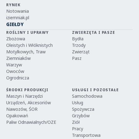
RYNEK
Notowania
iziemniak.pl
GIEŁDY
ROŚLINY I UPRAWY
ZWIERZĘTA I PASZE
Zbożowa
Bydła
Oleistych i Włóknistych
Trzody
Motylkowych, Traw
Zwierząt
Ziemniaków
Pasz
Warzyw
Owoców
Ogrodnicza
ŚRODKI PRODUKCJI
USŁUGI I POZOSTAŁE
Maszyn i Narzędzi
Samochodowa
Urządzeń, Akcesoriów
Usług
Nawozów, ŚOR
Spożywcza
Opakowań
Grzybów
Paliw Odnawialnych/OZE
Ziół
Pracy
Transportowa