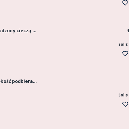
Solis CRDI 3 cyl, poj. 3065 cm 3 chłodzony cieczą poziom emisji Stage V. Układ oczyszczania spalin DOC +DPF.Moc znamionowa silnika ( KW/KM) 37,3/50 przy 2000 obr/min. Maks. moment obrotowy (Nm) 220...
Solis
Prasa belująca Solis SLRB-08 Szerokość podbieracza 70 cm Długość beli 70 cm Średnica beli 50 cm Waga beli 14-17 kg Masa maszyny 465 kg Maszyna nowa Rok prod 2025
Solis