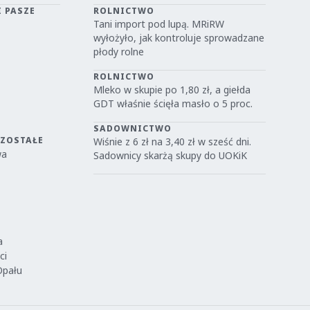
I PASZE
ROLNICTWO
Tani import pod lupą. MRiRW
wyłożyło, jak kontroluje sprowadzane
płody rolne
ROLNICTWO
Mleko w skupie po 1,80 zł, a giełda
GDT właśnie ścięła masło o 5 proc.
SADOWNICTWO
OZOSTAŁE
Wiśnie z 6 zł na 3,40 zł w sześć dni.
wa
Sadownicy skarżą skupy do UOKiK
a
ci
Opału