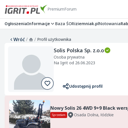
Premium
Forum
Ogłoszenia
Informacje
Baza ŚOR
iziemniak.pl
Notowania
Rab
Wróć
/
/
Profil użytkownika
Solis Polska Sp. z.o.o
Osoba prywatna
Na Igrit od 26.06.2023
Udostępnij profil
Osada Dolna, łódzkie
Sprzedam