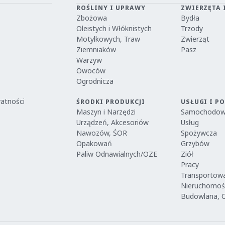
ROŚLINY I UPRAWY
ZWIERZĘTA 
Zbożowa
Bydła
Oleistych i Włóknistych
Trzody
Motylkowych, Traw
Zwierząt
Ziemniaków
Pasz
Warzyw
Owoców
Ogrodnicza
watności
ŚRODKI PRODUKCJI
USŁUGI I P
Maszyn i Narzędzi
Samochodo
Urządzeń, Akcesoriów
Usług
Nawozów, ŚOR
Spożywcza
Opakowań
Grzybów
Paliw Odnawialnych/OZE
Ziół
Pracy
Transportow
Nieruchomoś
Budowlana, 