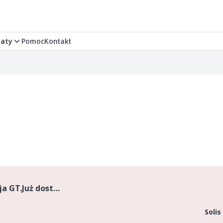
aty
Pomoc
Kontakt
Nowy Solis 26 4WD 9+9 Black wersja GT.Już dostępny. Silnik Mitsubishi 3 cyl.Poj 1318 cm3. Chłodzony cieczą ,moc max 25 KM. Napęd 4x4, skrzynia zsynchronizowana z rewersem mechanicznym 9 przód+9 tył...
Solis