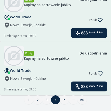
Kupimy na sortowanie jabłko:
World Trade
Polub
Nowe Szwejki, łódzkie
888 *** ***
3 miesiące temu, 06:39
Do uzgodnienia
Kupię
Kupimy na sortownie jabłko:
World Trade
Polub
Nowe Szwejki, łódzkie
888 *** ***
3 miesiące temu, 09:56
1
2
3
4
4
5
60