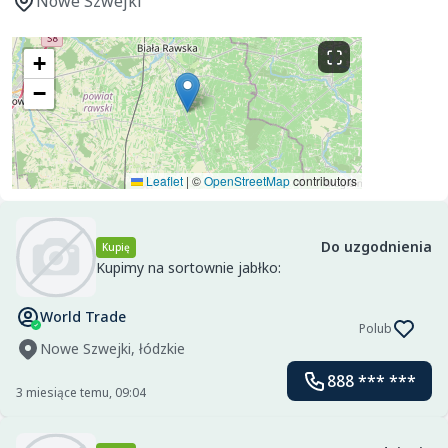
Nowe Szwejki
+
−
Leaflet
|
©
OpenStreetMap
contributors
Do uzgodnienia
Kupię
Kupimy na sortownie jabłko:
World Trade
Polub
Nowe Szwejki, łódzkie
888 *** ***
3 miesiące temu, 09:04