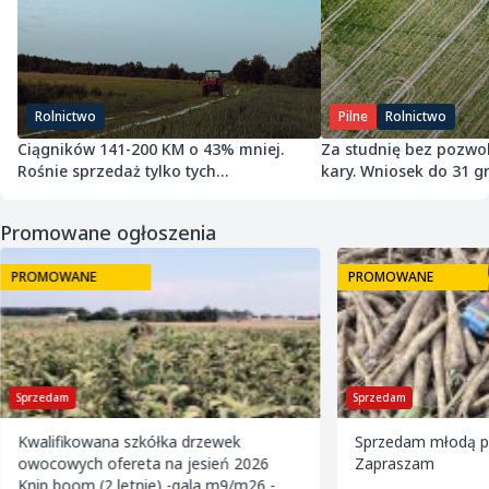
Rolnictwo
Pilne
Rolnictwo
Ciągników 141-200 KM o 43% mniej.
Za studnię bez pozwol
Rośnie sprzedaż tylko tych
kary. Wniosek do 31 gr
najmniejszych
Promowane ogłoszenia
PROMOWANE
PROMOWANE
Sprzedam
Sprzedam
Kwalifikowana szkółka drzewek
Sprzedam młodą pi
owocowych ofereta na jesień 2026
Zapraszam
Knip boom (2 letnie) -gala m9/m26 -