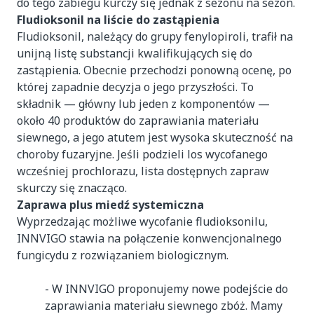
do tego zabiegu kurczy się jednak z sezonu na sezon.
Fludioksonil na liście do zastąpienia
Fludioksonil, należący do grupy fenylopiroli, trafił na
unijną listę substancji kwalifikujących się do
zastąpienia. Obecnie przechodzi ponowną ocenę, po
której zapadnie decyzja o jego przyszłości. To
składnik — główny lub jeden z komponentów —
około 40 produktów do zaprawiania materiału
siewnego, a jego atutem jest wysoka skuteczność na
choroby fuzaryjne. Jeśli podzieli los wycofanego
wcześniej prochlorazu, lista dostępnych zapraw
skurczy się znacząco.
Zaprawa plus miedź systemiczna
Wyprzedzając możliwe wycofanie fludioksonilu,
INNVIGO stawia na połączenie konwencjonalnego
fungicydu z rozwiązaniem biologicznym.
- W INNVIGO proponujemy nowe podejście do
zaprawiania materiału siewnego zbóż. Mamy