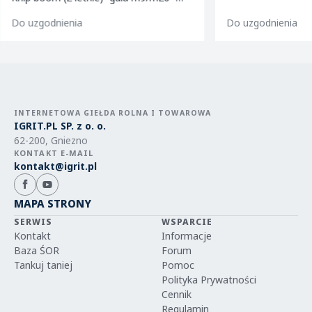
golden m9 -jeronimo m9/m26 -mutsu
Do uzgodnienia
Do uzgodnienia
m9 -paulared m9/m2
INTERNETOWA GIEŁDA ROLNA I TOWAROWA
IGRIT.PL SP. z o. o.
62-200, Gniezno
KONTAKT E-MAIL
kontakt@igrit.pl
MAPA STRONY
SERWIS
WSPARCIE
Kontakt
Informacje
Baza ŚOR
Forum
Tankuj taniej
Pomoc
Polityka Prywatności
Cennik
Regulamin