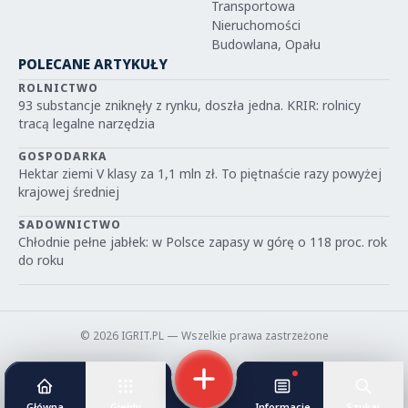
Transportowa
Nieruchomości
Budowlana, Opału
POLECANE ARTYKUŁY
ROLNICTWO
93 substancje zniknęły z rynku, doszła jedna. KRIR: rolnicy
tracą legalne narzędzia
GOSPODARKA
Hektar ziemi V klasy za 1,1 mln zł. To piętnaście razy powyżej
krajowej średniej
SADOWNICTWO
Chłodnie pełne jabłek: w Polsce zapasy w górę o 118 proc. rok
do roku
© 2026 IGRIT.PL — Wszelkie prawa zastrzeżone
Główna
Giełdy
Informacje
Szukaj