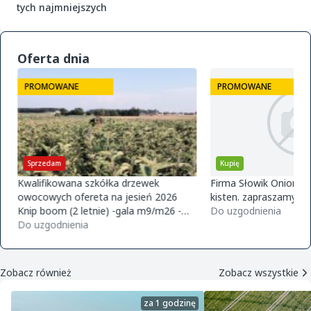
tych najmniejszych
Oferta dnia
PROMOWANE
PROMOWANE
Sprzedam
Kupię
Kwalifikowana szkółka drzewek
Firma Słowik Onions z
owocowych ofereta na jesień 2026
kisten. zapraszamy do
Knip boom (2 letnie) -gala m9/m26 -
Do uzgodnienia
golden m9 -jeronimo m9/m26 -mutsu
Do uzgodnienia
m9 -paulared m9/m2
Zobacz również
Zobacz wszystkie
za 1 godzinę