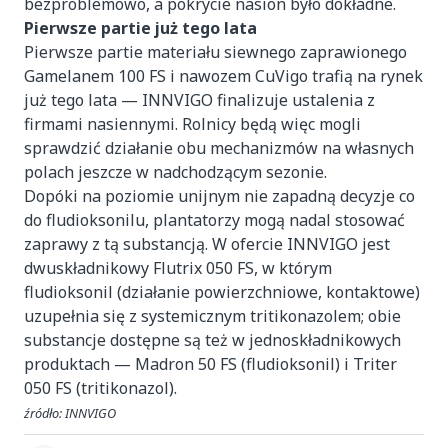
bezproblemowo, a pokrycie nasion było dokładne.
Pierwsze partie już tego lata
Pierwsze partie materiału siewnego zaprawionego
Gamelanem 100 FS i nawozem CuVigo trafią na rynek
już tego lata — INNVIGO finalizuje ustalenia z
firmami nasiennymi. Rolnicy będą więc mogli
sprawdzić działanie obu mechanizmów na własnych
polach jeszcze w nadchodzącym sezonie.
Dopóki na poziomie unijnym nie zapadną decyzje co
do fludioksonilu, plantatorzy mogą nadal stosować
zaprawy z tą substancją. W ofercie INNVIGO jest
dwuskładnikowy Flutrix 050 FS, w którym
fludioksonil (działanie powierzchniowe, kontaktowe)
uzupełnia się z systemicznym tritikonazolem; obie
substancje dostępne są też w jednoskładnikowych
produktach — Madron 50 FS (fludioksonil) i Triter
050 FS (tritikonazol).
źródło: INNVIGO