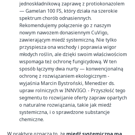
jednoskładnikową zaprawę z protiokonazolem
— Gamelan 100 FS, który działa na szerokie
spektrum chorób odnasiennych.
Rekomendujemy połączenie go z naszym
nowym nawozem donasiennym CuVigo,
zawierającym miedź systemiczną. Nie tylko
przyspiesza ona wschody i poprawia wigor
młodych roślin, ale dzięki swoim właściwościom
wspomaga też ochronę fungicydową. W ten
sposób łączymy dwa nurty — konwencjonalną
ochronę z rozwiązaniem ekologicznym -
wyjaśnia Marcin Bystroński, Menedżer ds.
upraw rolniczych w INNVIGO. - Przyszłość tego
segmentu to rozwijanie oferty zapraw opartych
o naturalne rozwiązania, takie jak miedź
systemiczna, i o sprawdzone substancje
chemiczne.
W praktyce oznacza to, że
miedź systemiczna ma