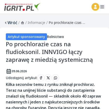
ope
Wróć
/
/
/
Informacje
Po prochlorazie czas na fludioksonil. INNVIGO łączy zaprawę z miedzią systemiczną
Artykuł sponsorowany
Rolnictwo
Po prochlorazie czas na
fludioksonil. INNVIGO łączy
zaprawę z miedzią systemiczną
09.06.2026
Udostępnij artykuł
:
Kilka sezonów temu z rynku zniknął prochloraz.
Teraz na unijnej liście substancji do zastąpienia
znalazł się fludioksonil — składnik około 40 zapraw
nasiennych i jeden z najskuteczniejszych środków
na choroby fuzaryjne. Decyzja jeszcze nie zapadła,