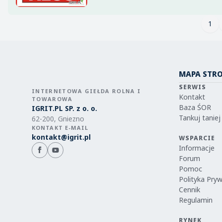
1
MAPA STR
SERWIS
INTERNETOWA GIEŁDA ROLNA I
Kontakt
TOWAROWA
Baza ŚOR
IGRIT.PL SP. z o. o.
Tankuj taniej
62-200, Gniezno
KONTAKT E-MAIL
kontakt@igrit.pl
WSPARCIE
Informacje
Forum
Pomoc
Polityka Pry
Cennik
Regulamin
RYNEK