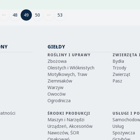
48
49
49
50
53
ONY
GIEŁDY
ROŚLINY I UPRAWY
ZWIERZĘTA 
Zbożowa
Bydła
Oleistych i Włóknistych
Trzody
Motylkowych, Traw
Zwierząt
Ziemniaków
Pasz
Warzyw
Owoców
Ogrodnicza
watności
ŚRODKI PRODUKCJI
USŁUGI I P
Maszyn i Narzędzi
Samochodo
Urządzeń, Akcesoriów
Usług
Nawozów, ŚOR
Spożywcza
Opakowań
Grzybów