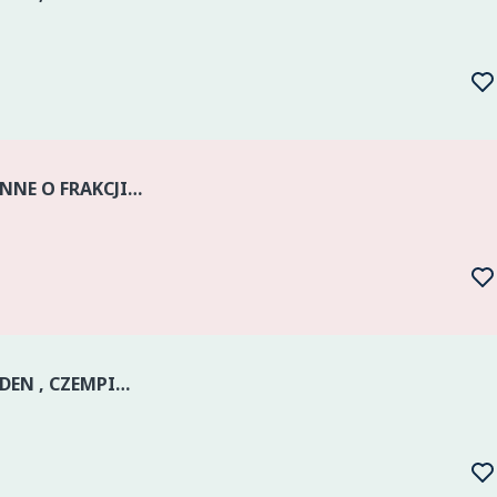
jabłko OFERUJĘ KRUSZYWO KAMIENNE O FRAKCJI 0-31 , 8-16 , 2-8 , 16-22 LUB INNEJ FRAKCJI . PATELNIA OK 25 TON
KUPIĘ JABŁKO NA PRZECIERY : GOLDEN , CZEMPION , JONAGOLD , JESTER , ELSTAR ORAZ JABŁKO PRZEMYSŁOWE . ATRAKCYJNE CENY. PŁATNOŚĆ GOT. LUB PRZELEW. ODBIERAMY Z MIEJSCA. ORAZ SPRZEDAM TYCZKI BAMBUSOWE ,...