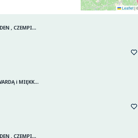
Leaflet
|
KUPIĘ JABŁKO NA PRZECIERY : GOLDEN , CZEMPION , JONAGOLD , JESTER , ELSTAR ORAZ JABŁKO PRZEMYSŁOWE SUCHE ORAZ MOKRE. ATRAKCYJNE CENY. PŁATNOŚĆ GOT. LUB PRZELEW. ODBIERAMY Z MIEJSCA. ORAZ SPRZEDAM...
KUPIĘ GRUSZKĘ PRZEMYSŁOWĄ TWARDĄ i MIĘKKĄ NA ALKOHOL WSZYSTKIE ODMIANY ORAZ SPRZEDAM TYCZKI BAMBUSOWE , SŁUPKI BETONOWE - PRIMA BUD i INNE ELEMENTY KONSTRUKCJI.
KUPIĘ JABŁKO NA PRZECIERY : GOLDEN , CZEMPION , JONAGOLD , JESTER , ELSTAR ORAZ JABŁKO PRZEMYSŁOWE . ATRAKCYJNE CENY. PŁATNOŚĆ GOT. LUB PRZELEW. ODBIERAMY Z MIEJSCA. ORAZ SPRZEDAM TYCZKI BAMBUSOWE...