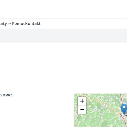
aty
Pomoc
Kontakt
esowe
+
−