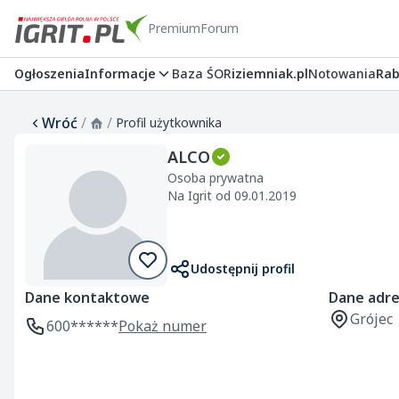
Premium
Forum
Ogłoszenia
Informacje
Baza ŚOR
iziemniak.pl
Notowania
Rab
Wróć
/
/
Profil użytkownika
ALCO
Osoba prywatna
Na Igrit od 09.01.2019
Udostępnij profil
Dane kontaktowe
Dane adr
Grójec
600******
Pokaż numer