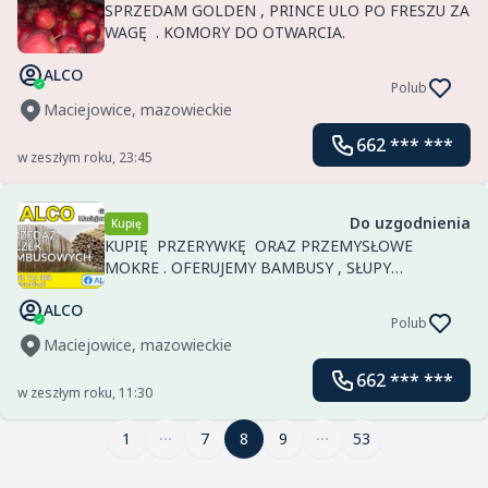
SPRZEDAM GOLDEN , PRINCE ULO PO FRESZU ZA
WAGĘ . KOMORY DO OTWARCIA.
ALCO
Polub
Maciejowice, mazowieckie
662 *** ***
w zeszłym roku, 23:45
Do uzgodnienia
Kupię
KUPIĘ PRZERYWKĘ ORAZ PRZEMYSŁOWE
MOKRE . OFERUJEMY BAMBUSY , SŁUPY
BETONOWE "PRIMA-BUD" ORAZ INNE ELEMENTY
ALCO
KONSTRUKCJI SADOWNICZYCH . USŁUGI ROLNE :
Polub
ORANIE , TALERZOWANIE , GŁĘBOSZOWANIE ,
Maciejowice, mazowieckie
KOSZENIE...
662 *** ***
w zeszłym roku, 11:30
1
7
8
8
9
53