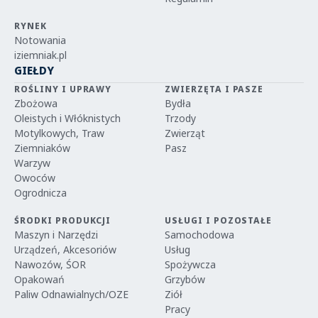
RYNEK
Notowania
iziemniak.pl
GIEŁDY
ROŚLINY I UPRAWY
ZWIERZĘTA I PASZE
Zbożowa
Bydła
Oleistych i Włóknistych
Trzody
Motylkowych, Traw
Zwierząt
Ziemniaków
Pasz
Warzyw
Owoców
Ogrodnicza
ŚRODKI PRODUKCJI
USŁUGI I POZOSTAŁE
Maszyn i Narzędzi
Samochodowa
Urządzeń, Akcesoriów
Usług
Nawozów, ŚOR
Spożywcza
Opakowań
Grzybów
Paliw Odnawialnych/OZE
Ziół
Pracy