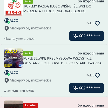
Do uzgodnienia
Kupię
KUPIMY KAŻDĄ ILOŚĆ WIŚNI i ŚLIWKI DO
MROŻENIA i TŁOCZENIA ORAZ JABŁKO
PRZEMYSŁOWE .SKUP CZYNNY CODZIENNIE W
ALCO
MACIEJOWICACH k. GRÓJCA . ZAPEWNIAMY
Polub
PŁATNOŚĆ GOTÓWKOWĄ NA MIEJSCU PO
Maciejowice, mazowieckie
ROZŁADUNKU TOWARU LU...
662 *** ***
4 kwartały temu, 02:00
Do uzgodnienia
Kupię
KUPIĘ ŚLIWKĘ PRZEMYSŁOWĄ WSZYSTKIE
ODMIANY FIOLETOWE BEZ ROZMIARU TWARDA
LUB MIĘKKA.PŁATNOŚĆ GOT. LUB PRZELEW.
ALCO
Polub
Maciejowice, mazowieckie
662 *** ***
w zeszłym roku, 09:58
Do uzgodnienia
Sprzedam