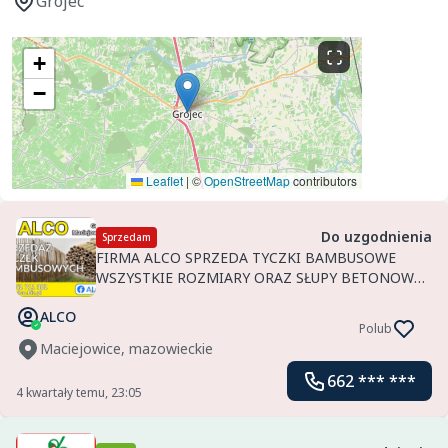
Grójec
+
−
Leaflet
|
©
OpenStreetMap
contributors
Do uzgodnienia
Sprzedam
FIRMA ALCO SPRZEDA TYCZKI BAMBUSOWE
WSZYSTKIE ROZMIARY ORAZ SŁUPY BETONOWE i
INNE ELEMENTY KONSTRUKCJI SADOWNICZYCH:-
ALCO
STEBOFIXY ,WĘŻYKI ,KOTWY ,NACIĄGI ,DRUT
Polub
ORAZ INNE. ATRAKCYJNE CENY .ZAPRASZAMY.
Maciejowice, mazowieckie
662 *** ***
4 kwartały temu, 23:05