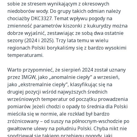
sobie ze stresem wynikającym z okresowych
niedoborów wody. Do grupy takich odmian należy
chociażby DKC3327. Temat wpływu pogody na
zmienność parametrów kiszonki z kukurydzy można
dobrze wyjaśnić, zestawiając ze sobą dwa ostatnie
sezony (2024 i 2025). Trzy lata temu w wielu
regionach Polski borykaliśmy się z bardzo wysokimi
temperaturami.
Warto przypomnieć, że sierpień 2024 został uznany
przez IMGW, jako „anomalnie ciepły” a wrzesień,
jako „ekstremalnie ciepły”, klasyfikując się na
drugiej pozycji wśród najwyższych średnich
wrześniowych temperatur od początku prowadzenia
pomiarów. Jeżeli chodzi o opady to średnia dla Polski
mieściła się w normie, ale rozkład był bardzo
zróżnicowany – od suszy na północnym-wschodzie po
gwałtowne ulewy na południu Polski. Chyba nikt nie
spodziewał się takiego przebiegu pogody, jaki