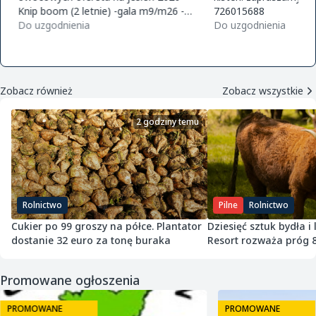
Knip boom (2 letnie) -gala m9/m26 -
726015688
golden m9 -jeronimo m9/m26 -mutsu
Do uzgodnienia
Do uzgodnienia
m9 -paulared m9/m2
Zobacz również
Zobacz wszystkie
2 godziny temu
Rolnictwo
Pilne
Rolnictwo
Cukier po 99 groszy na półce. Plantator
Dziesięć sztuk bydła i
dostanie 32 euro za tonę buraka
Resort rozważa próg 
Promowane ogłoszenia
PROMOWANE
PROMOWANE