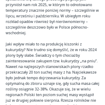
przyniósł nam rok 2025, w którym to odnotowano
temperatury znacznie poniżej normy – szczególnie w
lipcu, wrześniu i październiku. W ubiegłym roku
rozkład opadów również był nierównomierny –
szczególnie deszczowo było w Polsce północno-
wschodniej.
Jaki wpływ miało to na produkcję kiszonki z
kukurydzy? Nie trudno się domyślić, że w roku 2024
plony były słabe. Świadczy o tym chociażby
zainteresowanie zakupem tzw. kukurydzy „na pniu”.
Nawet na najlepszych stanowiskach plony rzadko
przekraczały 20 ton suchej masy z ha. Najciekawsze
było jednak tempo dojrzewania kukurydzy. Za
optymalną do zbioru uznaje się, gdy sucha masa całej
rośliny osiągnie 32-38%. Okazuje się, że w wielu
regionach Polski ten poziom suchej masy wystąpił
już w drugiej połowie sierpnia. Rzesza rolników nie