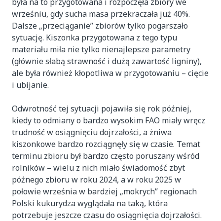
była na to przygotowana i rozpoczęła zbiory we
wrześniu, gdy sucha masa przekraczała już 40%.
Dalsze „przeciąganie” zbiorów tylko pogarszało
sytuację. Kiszonka przygotowana z tego typu
materiału miła nie tylko nienajlepsze parametry
(głównie słabą strawność i dużą zawartość ligniny),
ale była również kłopotliwa w przygotowaniu – cięcie
i ubijanie.
Odwrotność tej sytuacji pojawiła się rok później,
kiedy to odmiany o bardzo wysokim FAO miały wręcz
trudność w osiągnięciu dojrzałości, a żniwa
kiszonkowe bardzo rozciągnęły się w czasie. Temat
terminu zbioru był bardzo często poruszany wśród
rolników – wielu z nich miało świadomość zbyt
późnego zbioru w roku 2024, a w roku 2025 w
połowie września w bardziej „mokrych” regionach
Polski kukurydza wyglądała na taką, która
potrzebuje jeszcze czasu do osiągnięcia dojrzałości.