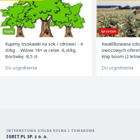
Kupię
Sprzedam
Kupimy truskawki na sok / zdrowe/ - 4
Kwalifikowana szkół
zł/kg . . Wiśnie 18+ w cenie -6,zł/kg.
owocowych ofereta 
Borówkę -8,5 zł
Knip boom (2 letnie
golden m9 -jeroni
Do uzgodnienia
Do uzgodnienia
m9 -paulared m9/m
INTERNETOWA GIEŁDA ROLNA I TOWAROWA
IGRIT.PL SP. z o. o.