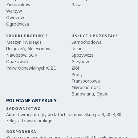
Ziemniaków
Pasz
Warzyw
Owoców
Ogrodnicza
ŚRODKI PRODUKCJI
USŁUGI I POZOSTAŁE
Maszyn i Narzędzi
Samochodowa
Urządzeń, Akcesoriów
Usług
Nawozów, ŚOR
Spożywcza
Opakowań
Grzybów
Paliw Odnawialnych/OZE
Ziół
Pracy
Transportowa
Nieruchomości
Budowlana, Opału
POLECANE ARTYKUŁY
SADOWNICTWO
Agrest wraca do gry po latach na dnie. Skup po 3,50–4,30
zł/kg, a towaru brakuje
GOSPODARKA
Kolejny cios w polskie pasieki. Umowa UE–Meksyk wpuszcza