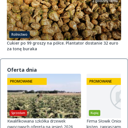
2 godziny temu
Rolnictwo
Cukier po 99 groszy na półce. Plantator dostanie 32 euro
za tonę buraka
Oferta dnia
PROMOWANE
PROMOWANE
Sprzedam
Kupię
Kwalifikowana szkółka drzewek
Firma Słowik Onions z
owocowych ofereta na jesień 2026
kisten. zapraszamy do