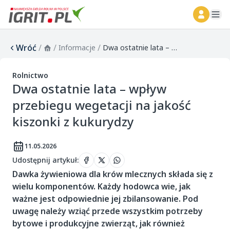
ope
Wróć
/
/
/
Informacje
Dwa ostatnie lata – wpływ przebiegu wegetacji na jakość kiszonki z kukurydzy
Rolnictwo
Dwa ostatnie lata – wpływ
przebiegu wegetacji na jakość
kiszonki z kukurydzy
11.05.2026
Udostępnij artykuł
:
Dawka żywieniowa dla krów mlecznych składa się z
wielu komponentów. Każdy hodowca wie, jak
ważne jest odpowiednie jej zbilansowanie. Pod
uwagę należy wziąć przede wszystkim potrzeby
bytowe i produkcyjne zwierząt, jak również