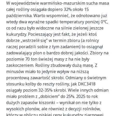
W województwie warmińsko-mazurskim sucha masa
całej rośliny osiągała dopiero 32% około 15
października. Warto wspomnieć, że odnotowano już
wtedy dwa wyraźne spadki temperatury poniżej 0℃,
co od razu było widoczne na silnie zielonej jeszcze
kukurydzy. Pocieszający jest fakt, że jeżeli ktoś
dobrze „wstrzelił się” w termin zbioru (a rolnicy
raczej poradzili sobie z tym zadaniem) to osiągnął
zadowalający plon o bardzo dobrej jakości. Zbiory na
poziomie 70 ton świeżej masy z ha nie były
zaskoczeniem. Rośliny zbudowały dużą masę. Z
minusów miało to jedynie wpływ na niższą
procentową zawartość skrobi. Odmiany o świetnym
stosunku kolby do reszty rośliny, jak DKC3418
osiągały poziom 32-35% skrobi. Wiele innych odmian
miało problem z „dobiciem” do 25%. 2025 to rok
dużych zapasów kiszonki – wynikał on nie tylko z
wysokich plonów, ale również z decyzji rolników,
którzy w obliczu niskiej ceny kukurydzy ziarnowej