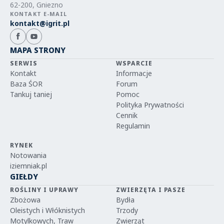
62-200, Gniezno
KONTAKT E-MAIL
kontakt@igrit.pl
MAPA STRONY
SERWIS
WSPARCIE
Kontakt
Informacje
Baza ŚOR
Forum
Tankuj taniej
Pomoc
Polityka Prywatności
Cennik
Regulamin
RYNEK
Notowania
iziemniak.pl
GIEŁDY
ROŚLINY I UPRAWY
ZWIERZĘTA I PASZE
Zbożowa
Bydła
Oleistych i Włóknistych
Trzody
Motylkowych, Traw
Zwierząt