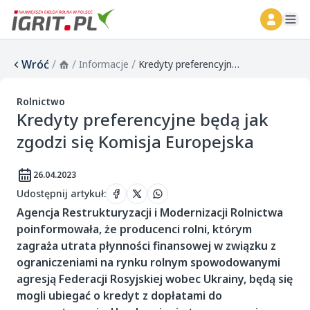
ope
Wróć
/
/
/
Informacje
Kredyty preferencyjne będą jak zgodzi się Komisja Europejska
Rolnictwo
Kredyty preferencyjne będą jak
zgodzi się Komisja Europejska
26.04.2023
Udostępnij artykuł
:
Agencja Restrukturyzacji i Modernizacji Rolnictwa
poinformowała, że producenci rolni, którym
zagraża utrata płynności finansowej w związku z
ograniczeniami na rynku rolnym spowodowanymi
agresją Federacji Rosyjskiej wobec Ukrainy, będą się
mogli ubiegać o kredyt z dopłatami do