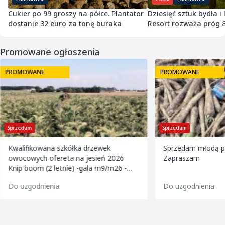
Cukier po 99 groszy na półce. Plantator
Dziesięć sztuk bydła i
dostanie 32 euro za tonę buraka
Resort rozważa próg 
Promowane ogłoszenia
PROMOWANE
PROMOWANE
Sprzedam
Sprzedam
Kwalifikowana szkółka drzewek
Sprzedam młodą pi
owocowych ofereta na jesień 2026
Zapraszam
Knip boom (2 letnie) -gala m9/m26 -
golden m9 -jeronimo m9/m26 -mutsu
Do uzgodnienia
Do uzgodnienia
m9 -paulared m9/m2