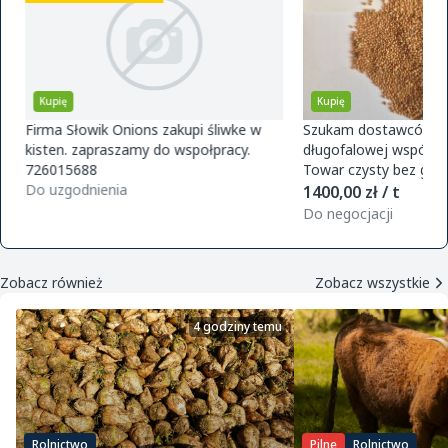
Kupię
Kupię
Firma Słowik Onions zakupi śliwke w
Szukam dostawców pr
kisten. zapraszamy do wspołpracy.
długofalowej współpra
726015688
Towar czysty bez glifo
Do uzgodnienia
magazynu w Polsce. O
1400,00 zł / t
zamówie
Do negocjacji
Zobacz również
Zobacz wszystkie
4 godziny temu
Rolnictwo
Pilne
Rolnictwo