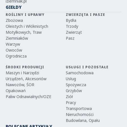
iziemniak.pl
GIEŁDY
ROŚLINY I UPRAWY
ZWIERZĘTA I PASZE
Zbożowa
Bydła
Oleistych i Włóknistych
Trzody
Motylkowych, Traw
Zwierząt
Ziemniaków
Pasz
Warzyw
Owoców
Ogrodnicza
ŚRODKI PRODUKCJI
USŁUGI I POZOSTAŁE
Maszyn i Narzędzi
Samochodowa
Urządzeń, Akcesoriów
Usług
Nawozów, ŚOR
Spożywcza
Opakowań
Grzybów
Paliw Odnawialnych/OZE
Ziół
Pracy
Transportowa
Nieruchomości
Budowlana, Opału
POLECANE ARTYKUŁY