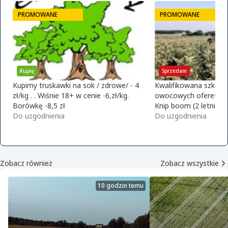
PROMOWANE
PROMOWANE
Kupię
Sprzedam
Kupimy truskawki na sok / zdrowe/ - 4
Kwalifikowana szkółk
zł/kg . . Wiśnie 18+ w cenie -6,zł/kg.
owocowych ofereta na
Borówkę -8,5 zł
Knip boom (2 letnie) 
Do uzgodnienia
golden m9 -jeronimo
Do uzgodnienia
m9 -paulared m9/m2
Zobacz również
Zobacz wszystkie
10 godzin temu