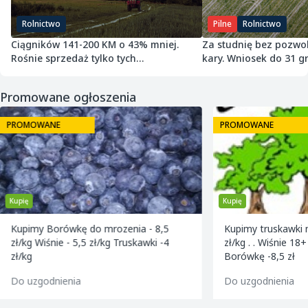
Rolnictwo
Pilne
Rolnictwo
Ciągników 141-200 KM o 43% mniej.
Za studnię bez pozwol
Rośnie sprzedaż tylko tych
kary. Wniosek do 31 gr
najmniejszych
Promowane ogłoszenia
PROMOWANE
PROMOWANE
Kupię
Kupię
Kupimy Borówkę do mrozenia - 8,5
Kupimy truskawki na sok / zdrowe/ - 4
zł/kg Wiśnie - 5,5 zł/kg Truskawki -4
zł/kg . . Wiśnie 18+ w cenie -6,zł/kg.
zł/kg
Borówkę -8,5 zł
Do uzgodnienia
Do uzgodnienia