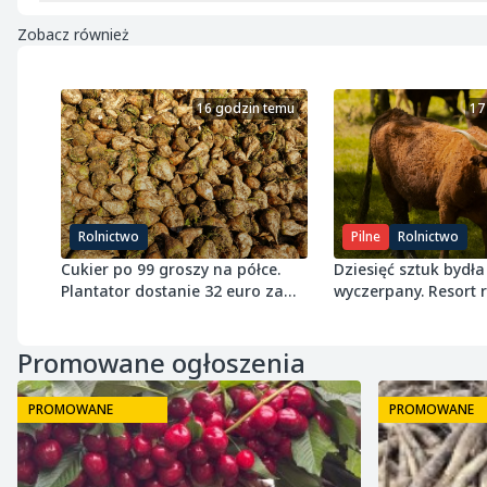
Zobacz również
16 godzin temu
17
Rolnictwo
Pilne
Rolnictwo
Cukier po 99 groszy na półce.
Dziesięć sztuk bydła 
Plantator dostanie 32 euro za
wyczerpany. Resort
tonę buraka
próg 8 ton wołowiny
Promowane ogłoszenia
PROMOWANE
PROMOWANE