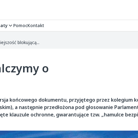
aty
Pomoc
Kontakt
ejszość blokującą...
alczymy o
rsja końcowego dokumentu, przyjętego przez kolegium k
skim), a następnie przedłożona pod głosowanie Parlamen
te klauzule ochronne, gwarantujące tzw. „hamulce bezp