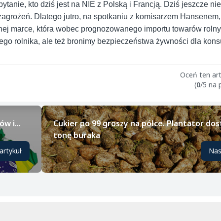
anie, kto dziś jest na NIE z Polską i Francją. Dziś jeszcze ni
 zagrożeń. Dlatego jutro, na spotkaniu z komisarzem Hansenem
alnej marce, która wobec prognozowanego importu towarów roln
ego rolnika, ale też bronimy bezpieczeństwa żywności dla kon
Oceń ten art
(
0
/5 na
w i...
Cukier po 99 groszy na półce. Plantator dos
tonę buraka
artykuł
Nas