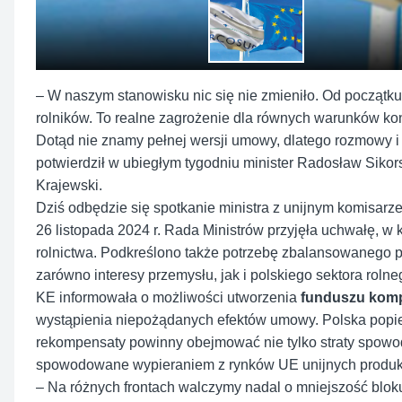
– W naszym stanowisku nic się nie zmieniło.
Od początku
rolników. To realne zagrożenie dla równych warunków kon
Dotąd nie znamy pełnej wersji umowy, dlatego rozmowy i
potwierdził w ubiegłym tygodniu minister Radosław Sikor
Krajewski.
Dziś odbędzie się spotkanie ministra z unijnym komisar
26 listopada 2024 r. Rada Ministrów przyjęła uchwałę, w
rolnictwa. Podkreślono także potrzebę zbalansowanego p
zarówno interesy przemysłu, jak i polskiego sektora rolne
KE informowała o możliwości utworzenia
funduszu kom
wystąpienia niepożądanych efektów umowy. Polska popie
rekompensaty powinny obejmować nie tylko straty spowod
spowodowane wypieraniem z rynków UE unijnych produkt
– Na różnych frontach walczymy nadal o mniejszość blok