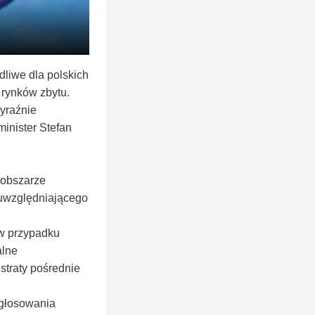
liwe dla polskich
 rynków zbytu.
yraźnie
inister Stefan
 obszarze
 uwzględniającego
 w przypadku
alne
straty pośrednie
 głosowania