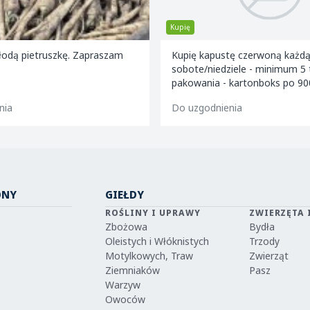
Kupię
odą pietruszkę. Zapraszam
Kupię kapustę czerwoną każdą il
sobote/niedziele - minimum 5 ton! R
pakowania - kartonboks po 90
Kaliber - 1,2kg - 4 kg. Odbió
nia
Do uzgodnienia
ONY
GIEŁDY
ROŚLINY I UPRAWY
ZWIERZĘTA 
Zbożowa
Bydła
Oleistych i Włóknistych
Trzody
Motylkowych, Traw
Zwierząt
Ziemniaków
Pasz
Warzyw
Owoców