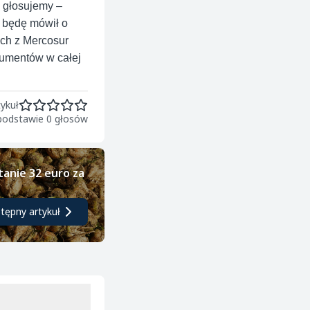
e głosujemy –
, będę mówił o
ych z Mercosur
sumentów w całej
ykuł
 podstawie 0 głosów
tanie 32 euro za
tępny artykuł