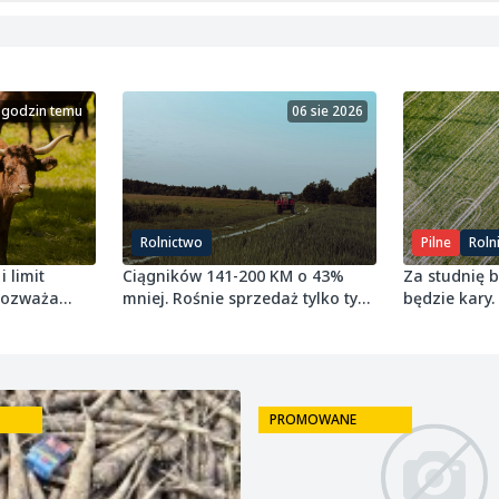
 godzin temu
06 sie 2026
Rolnictwo
Pilne
Roln
i limit
Ciągników 141-200 KM o 43%
Za studnię 
 rozważa
mniej. Rośnie sprzedaż tylko tych
będzie kary.
najmniejszych
grudnia 2027
PROMOWANE