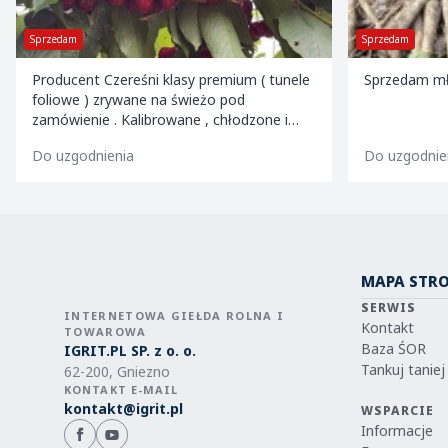
Sprzedam
Sprzedam
Producent Czereśni klasy premium ( tunele
Sprzedam mł
foliowe ) zrywane na świeżo pod
zamówienie . Kalibrowane , chłodzone i
pakowane w kartony 2 i 5 kg oraz 599
Do uzgodnienia
Do uzgodnie
MAPA STR
SERWIS
INTERNETOWA GIEŁDA ROLNA I
Kontakt
TOWAROWA
Baza ŚOR
IGRIT.PL SP. z o. o.
Tankuj taniej
62-200, Gniezno
KONTAKT E-MAIL
kontakt@igrit.pl
WSPARCIE
Informacje