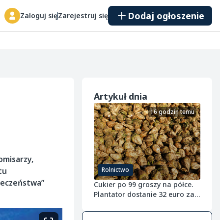
Dodaj ogłoszenie
Zaloguj się
Zarejestruj się
Artykuł dnia
16 godzin temu
omisarzy,
tu
Rolnictwo
ieczeństwa”
Cukier po 99 groszy na półce.
Plantator dostanie 32 euro za
tonę buraka