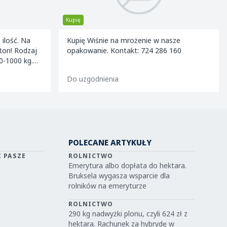
Kupię
ość. Na
Kupię Wiśnie na mrożenie w nasze
odzaj
opakowanie. Kontakt: 724 286 160
0-1000 kg.
Do uzgodnienia
POLECANE ARTYKUŁY
I PASZE
ROLNICTWO
Emerytura albo dopłata do hektara.
Bruksela wygasza wsparcie dla
rolników na emeryturze
ROLNICTWO
290 kg nadwyżki plonu, czyli 624 zł z
hektara. Rachunek za hybrydę w