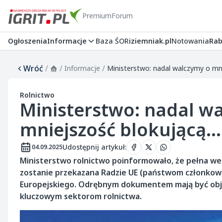
Premium
Forum
Ogłoszenia
Informacje
Baza ŚOR
iziemniak.pl
Notowania
Rab
Wróć
/
/
/
Informacje
Ministerstwo: nadal walczymy o mni
Rolnictwo
Ministerstwo: nadal w
mniejszość blokującą...
Udostępnij artykuł
:
04.09.2025
Ministerstwo rolnictwo poinformowało, że pełna we
zostanie przekazana Radzie UE (państwom członkow
Europejskiego. Odrębnym dokumentem mają być obję
kluczowym sektorom rolnictwa.