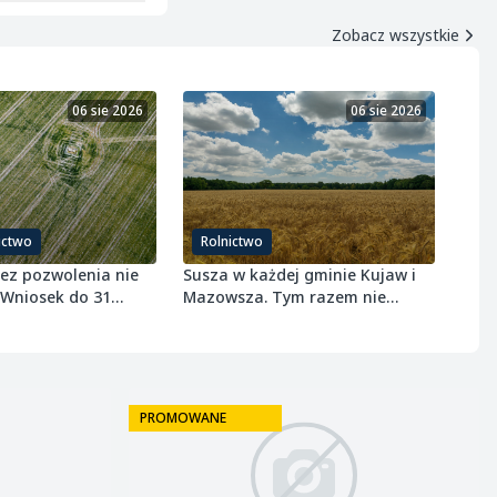
Zobacz wszystkie
06 sie 2026
06 sie 2026
ictwo
Rolnictwo
bez pozwolenia nie
Susza w każdej gminie Kujaw i
 Wniosek do 31
Mazowsza. Tym razem nie
 r.
ominęła ozimin
PROMOWANE