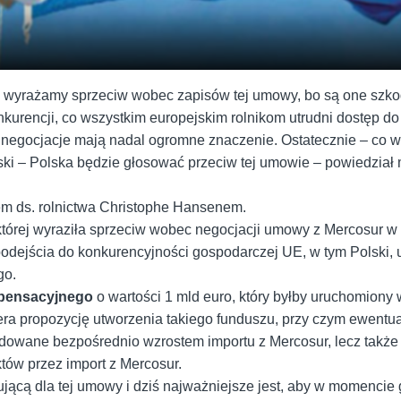
 wyrażamy sprzeciw wobec zapisów tej umowy, bo są one szkod
kurencji, co wszystkim europejskim rolnikom utrudni dostęp do
 negocjacje mają nadal ogromne znaczenie. Ostatecznie – co w
ski – Polska będzie głosować przeciw tej umowie – powiedział m
zem ds. rolnictwa Christophe Hansenem.
 której wyraziła sprzeciw wobec negocjacji umowy z Mercosur w
odejścia do konkurencyjności gospodarczej UE, w tym Polski,
go.
pensacyjnego
o wartości 1 mld euro, który byłby uruchomiony
ra propozycję utworzenia takiego funduszu, przy czym ewentu
owane bezpośrednio wzrostem importu z Mercosur, lecz także 
ów przez import z Mercosur.
ującą dla tej umowy i dziś najważniejsze jest, aby w momencie