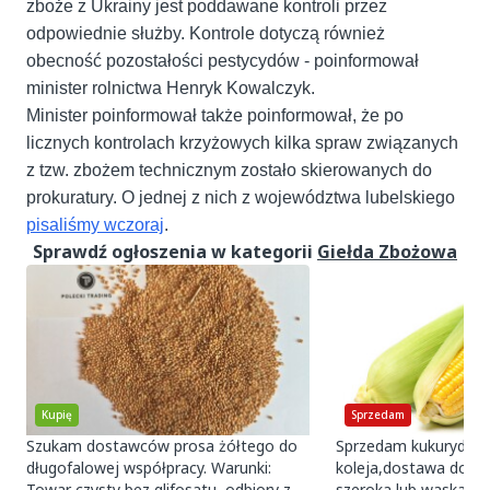
zboże z Ukrainy jest poddawane kontroli przez
odpowiednie służby. Kontrole dotyczą również
obecność pozostałości pestycydów - poinformował
minister rolnictwa Henryk Kowalczyk.
Minister poinformował także poinformował, że po
licznych kontrolach krzyżowych kilka spraw związanych
z tzw. zbożem technicznym zostało skierowanych do
prokuratury. O jednej z nich z województwa lubelskiego
pisaliśmy wczoraj
.
Sprawdź ogłoszenia w kategorii
Giełda Zbożowa
Kupię
Sprzedam
Szukam dostawców prosa żółtego do
Sprzedam kukurydze s
długofalowej współpracy. Warunki:
koleja,dostawa do UA
Towar czysty bez glifosatu, odbiory z
szeroka lub waska kol