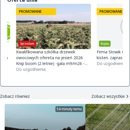
PROMOWANE
PROMOWANE
Sprzedam
Kupię
Kwalifikowana szkółka drzewek
Firma Słowik Onions z
owocowych ofereta na jesień 2026
kisten. zapraszamy do
Knip boom (2 letnie) -gala m9/m26 -
Do uzgodnienia
golden m9 -jeronimo m9/m26 -mutsu
Do uzgodnienia
m9 -paulared m9/m2
Zobacz również
Zobacz wszystkie
54 minuty temu