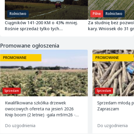
Rolnictwo
Pilne
Rolnictwo
Ciągników 141-200 KM o 43% mniej.
Za studnię bez pozwol
Rośnie sprzedaż tylko tych
kary. Wniosek do 31 gr
najmniejszych
Promowane ogłoszenia
PROMOWANE
PROMOWANE
Sprzedam
Sprzedam
Kwalifikowana szkółka drzewek
Sprzedam młodą pi
owocowych ofereta na jesień 2026
Zapraszam
Knip boom (2 letnie) -gala m9/m26 -
golden m9 -jeronimo m9/m26 -mutsu
Do uzgodnienia
Do uzgodnienia
m9 -paulared m9/m2