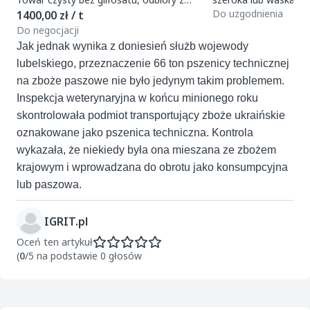
magazynu w Polsce. Oferuje regularne
t
Do uzgodnienia
1400,00 zł / t
zamówie
Do negocjacji
Jak jednak wynika z doniesień służb wojewody
lubelskiego, przeznaczenie 66 ton pszenicy technicznej
na zboże paszowe nie było jedynym takim problemem.
Inspekcja weterynaryjna w końcu minionego roku
skontrolowała podmiot transportujący zboże ukraińskie
oznakowane jako pszenica techniczna. Kontrola
wykazała, że niekiedy była ona mieszana ze zbożem
krajowym i wprowadzana do obrotu jako konsumpcyjna
lub paszowa.
IGRIT.pl
Oceń ten artykuł
(
0
/5 na podstawie 0 głosów