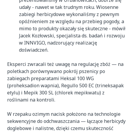
prezentowaliśmy w Urbanowicach, dobrze się
udały - nawet w tak trudnym roku. Wiosenne
zabiegi herbicydowe wykonaliśmy z pewnym
opóźnieniem ze względu na przebieg pogody, a
mimo to produkty okazały się skuteczne - mówił
Jacek Kozłowski, specjalista ds. badań i rozwoju
w INNVIGO, nadzorujący realizację
doświadczeń.
Eksperci zwracali też uwagę na regulację zbóż — na
poletkach porównywano pokrój pszenicy po
zabiegach preparatami Heksal 100 WG
(proheksadion wapnia), Regullo 500 EC (trineksapak
etylu) i Mepik 300 SL (chlorek mepikwatu) z
roślinami na kontroli.
W rzepaku ozimym nacisk położono na technologie
sekwencyjne do odchwaszczania — łączące herbicydy
doglebowe i nalistne, dzięki czemu skuteczność