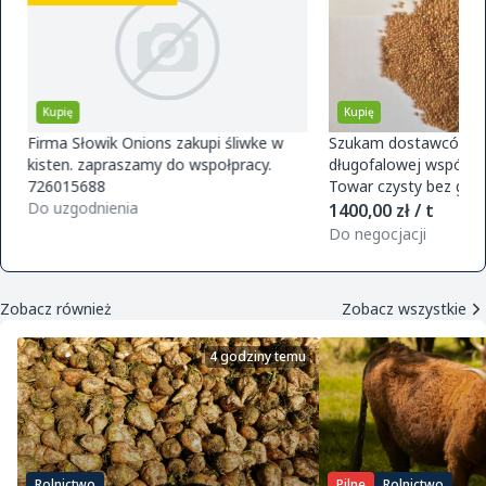
Kupię
Kupię
Firma Słowik Onions zakupi śliwke w
Szukam dostawców pr
kisten. zapraszamy do wspołpracy.
długofalowej współpra
726015688
Towar czysty bez glifo
Do uzgodnienia
magazynu w Polsce. O
1400,00 zł / t
zamówie
Do negocjacji
Zobacz również
Zobacz wszystkie
4 godziny temu
Rolnictwo
Pilne
Rolnictwo