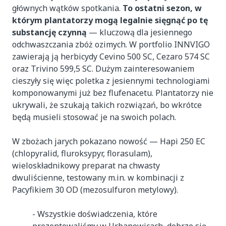
głównych wątków spotkania.
To ostatni sezon, w
którym plantatorzy mogą legalnie sięgnąć po tę
substancję czynną
— kluczową dla jesiennego
odchwaszczania zbóż ozimych. W portfolio INNVIGO
zawierają ją herbicydy Cevino 500 SC, Cezaro 574 SC
oraz Trivino 599,5 SC. Dużym zainteresowaniem
cieszyły się więc poletka z jesiennymi technologiami
komponowanymi już bez flufenacetu. Plantatorzy nie
ukrywali, że szukają takich rozwiązań, bo wkrótce
będą musieli stosować je na swoich polach.
W zbożach jarych pokazano nowość — Hapi 250 EC
(chlopyralid, fluroksypyr, florasulam),
wieloskładnikowy preparat na chwasty
dwuliścienne, testowany m.in. w kombinacji z
Pacyfikiem 30 OD (mezosulfuron metylowy).
- Wszystkie doświadczenia, które