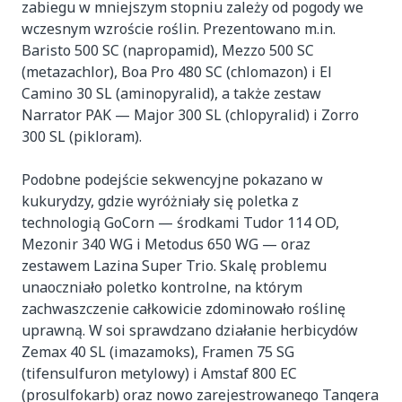
zabiegu w mniejszym stopniu zależy od pogody we
wczesnym wzroście roślin. Prezentowano m.in.
Baristo 500 SC (napropamid), Mezzo 500 SC
(metazachlor), Boa Pro 480 SC (chlomazon) i El
Camino 30 SL (aminopyralid), a także zestaw
Narrator PAK — Major 300 SL (chlopyralid) i Zorro
300 SL (pikloram).
Podobne podejście sekwencyjne pokazano w
kukurydzy, gdzie wyróżniały się poletka z
technologią GoCorn — środkami Tudor 114 OD,
Mezonir 340 WG i Metodus 650 WG — oraz
zestawem Lazina Super Trio. Skalę problemu
unaoczniało poletko kontrolne, na którym
zachwaszczenie całkowicie zdominowało roślinę
uprawną. W soi sprawdzano działanie herbicydów
Zemax 40 SL (imazamoks), Framen 75 SG
(tifensulfuron metylowy) i Amstaf 800 EC
(prosulfokarb) oraz nowo zarejestrowanego Tangera