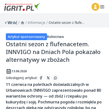
ope
Wróć
/
/
/
Informacje
Ostatni sezon z flufenacetem. INNVIGO na Dniach Pola pokazało alternatywy w zbożach
Artykuł sponsorowany
Rolnictwo
Ostatni sezon z flufenacetem.
INNVIGO na Dniach Pola pokazało
alternatywy w zbożach
13.06.2026
Udostępnij artykuł
:
11 czerwca na poletkach doświadczalnych w
Urbanowicach INNVIGO zaprezentowało ponad 80
wariantów ochrony — od zbóż i rzepaku po
kukurydzę i soję. Pochmurna pogoda i rozmiękła po
deszczach gleba nie odstraszyły rolników, bo na