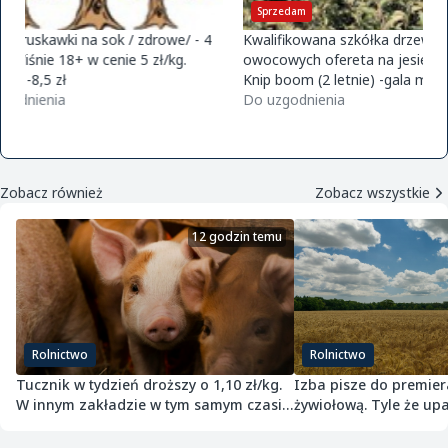
Sprzedam
Kupię
Kwalifikowana szkółka drzewek
Firma Słowik Onions
owocowych ofereta na jesień 2026
kisten. zapraszamy 
Knip boom (2 letnie) -gala m9/m26 -
726015688
golden m9 -jeronimo m9/m26 -mutsu
Do uzgodnienia
Do uzgodnienia
m9 -paulared m9/m2
Zobacz również
Zobacz wszystkie
12 godzin temu
Rolnictwo
Rolnictwo
Tucznik w tydzień droższy o 1,10 zł/kg.
Izba pisze do premier
W innym zakładzie w tym samym czasie
żywiołową. Tyle że upa
potaniał
przepisach nie jest