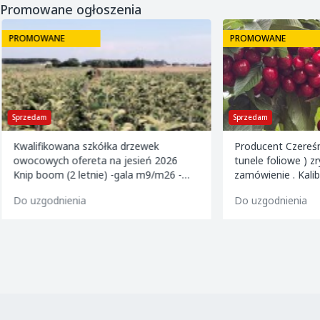
Promowane ogłoszenia
PROMOWANE
PROMOWANE
Sprzedam
Sprzedam
Kwalifikowana szkółka drzewek
Producent Czereśn
owocowych ofereta na jesień 2026
tunele foliowe ) z
Knip boom (2 letnie) -gala m9/m26 -
zamówienie . Kalibrowane , chłodzone i
golden m9 -jeronimo m9/m26 -mutsu
pakowane w karton
Do uzgodnienia
Do uzgodnienia
m9 -paulared m9/m2