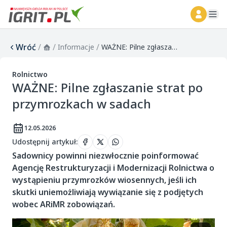
ope
Wróć
/
/
/
Informacje
WAŻNE: Pilne zgłaszanie strat po przymrozkach w sadach
Rolnictwo
WAŻNE: Pilne zgłaszanie strat po
przymrozkach w sadach
12.05.2026
Udostępnij artykuł
:
Sadownicy powinni niezwłocznie poinformować
Agencję Restrukturyzacji i Modernizacji Rolnictwa o
wystąpieniu przymrozków wiosennych, jeśli ich
skutki uniemożliwiają wywiązanie się z podjętych
wobec ARiMR zobowiązań.