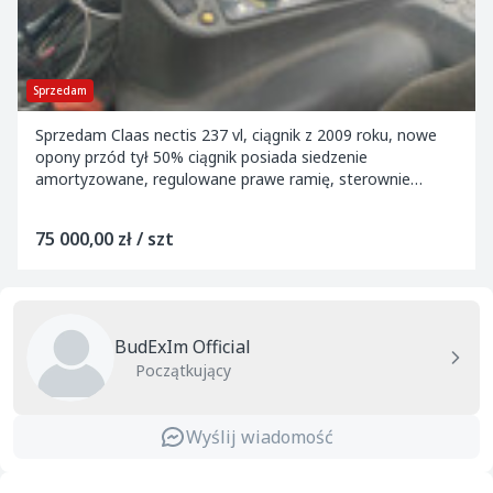
Sprzedam
Sprzedam Claas nectis 237 vl, ciągnik z 2009 roku, nowe
opony przód tył 50% ciągnik posiada siedzenie
amortyzowane, regulowane prawe ramię, sterownie
podnośnikiem z błotnikow, rozpieraki ramion hydrau...
75 000,00 zł / szt
BudExIm Official
Początkujący
Wyślij wiadomość