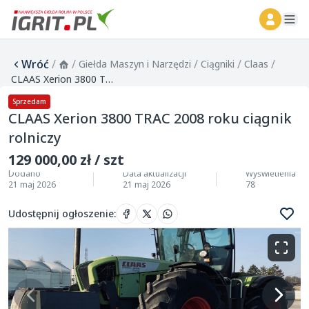
ope
Wróć
/
/
/
/
/
Giełda Maszyn i Narzędzi
Ciągniki
Claas
CLAAS Xerion 3800 TRAC 2008 roku ciągnik rolniczy
Sprzedam
CLAAS Xerion 3800 TRAC 2008 roku ciągnik
rolniczy
129 000,00 zł / szt
Dodano
Data aktualizacji
Wyświetlenia
21 maj 2026
21 maj 2026
78
Udostępnij ogłoszenie
: