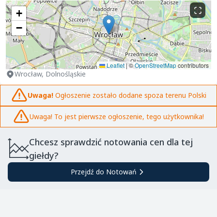
+
−
Leaflet
|
©
OpenStreetMap
contributors
Wrocław, Dolnośląskie
Uwaga!
Ogłoszenie zostało dodane spoza terenu Polski
Uwaga! To jest pierwsze ogłoszenie, tego użytkownika!
Chcesz sprawdzić notowania cen dla tej
giełdy?
Przejdź do Notowań