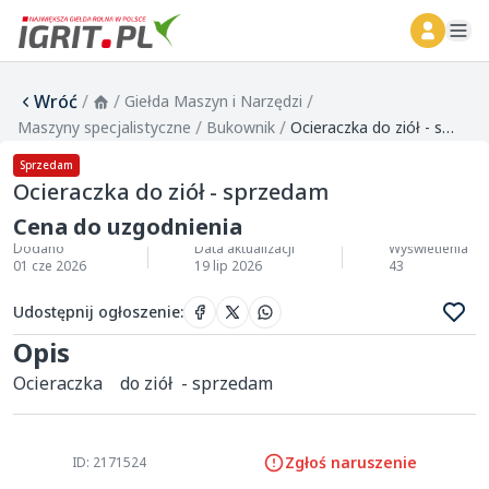
ope
Wróć
/
/
/
Giełda Maszyn i Narzędzi
/
/
Maszyny specjalistyczne
Bukownik
Ocieraczka do ziół - sprzedam
Sprzedam
Ocieraczka do ziół - sprzedam
Cena do uzgodnienia
Dodano
Data aktualizacji
Wyświetlenia
01 cze 2026
19 lip 2026
43
Udostępnij ogłoszenie
:
Opis
Ocieraczka    do ziół  - sprzedam
Zgłoś naruszenie
ID: 2171524