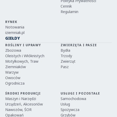
Polityka Prywatności
Cennik
Regulamin
RYNEK
Notowania
iziemniak.pl
GIEŁDY
ROŚLINY I UPRAWY
ZWIERZĘTA I PASZE
Zbożowa
Bydła
Oleistych i Włóknistych
Trzody
Motylkowych, Traw
Zwierząt
Ziemniaków
Pasz
Warzyw
Owoców
Ogrodnicza
ŚRODKI PRODUKCJI
USŁUGI I POZOSTAŁE
Maszyn i Narzędzi
Samochodowa
Urządzeń, Akcesoriów
Usług
Nawozów, ŚOR
Spożywcza
Opakowań
Grzybów