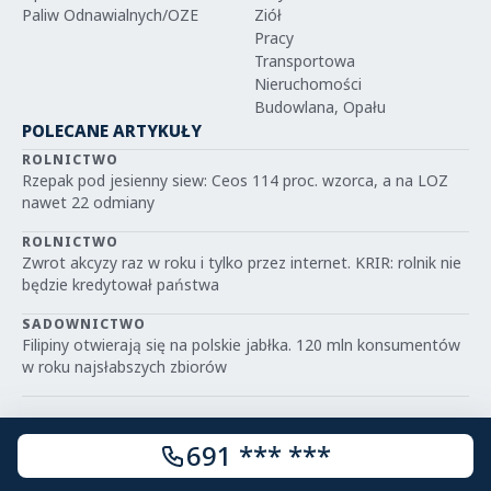
Paliw Odnawialnych/OZE
Ziół
Pracy
Transportowa
Nieruchomości
Budowlana, Opału
POLECANE ARTYKUŁY
ROLNICTWO
Rzepak pod jesienny siew: Ceos 114 proc. wzorca, a na LOZ
nawet 22 odmiany
ROLNICTWO
Zwrot akcyzy raz w roku i tylko przez internet. KRIR: rolnik nie
będzie kredytował państwa
SADOWNICTWO
Filipiny otwierają się na polskie jabłka. 120 mln konsumentów
w roku najsłabszych zbiorów
691 *** ***
© 2026 IGRIT.PL — Wszelkie prawa zastrzeżone