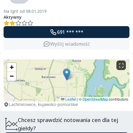
Na Igrit od 08.01.2019
Aktywny
691 *** ***
Wyślij wiadomość
+
−
Leaflet
|
©
OpenStreetMap
contributors
Lachmirowice, kujawsko-pomorskie
Chcesz sprawdzić notowania cen dla tej
giełdy?