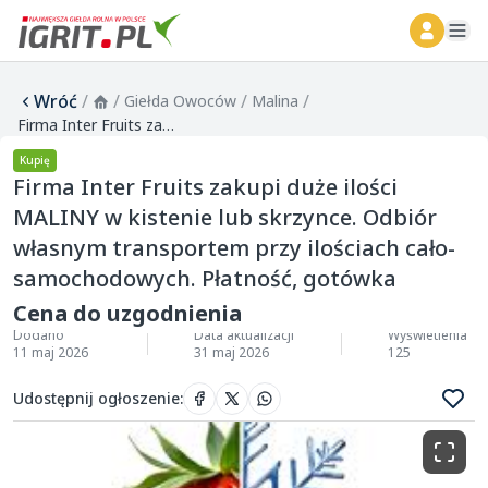
ope
Wróć
/
/
/
/
Giełda Owoców
Malina
Firma Inter Fruits zakupi duże ilości MALINY w kistenie lub skrzynce. Odbiór własnym transportem przy ilościach cało-samochodowych. Płatność, gotówka
Kupię
Firma Inter Fruits zakupi duże ilości
MALINY w kistenie lub skrzynce. Odbiór
własnym transportem przy ilościach cało-
samochodowych. Płatność, gotówka
Cena do uzgodnienia
Dodano
Data aktualizacji
Wyświetlenia
11 maj 2026
31 maj 2026
125
Udostępnij ogłoszenie
: