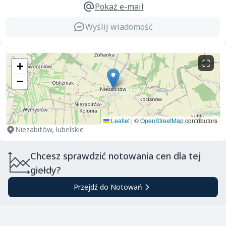
Pokaż e-mail
Wyślij wiadomość
+
−
Leaflet
|
©
OpenStreetMap
contributors
Niezabitów, lubelskie
Chcesz sprawdzić notowania cen dla tej
giełdy?
Przejdź do Notowań