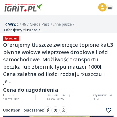
ope
Wróć
/
/
/
/
Giełda Pasz
Inne pasze
Oferujemy tłuszcze zwierzęce topione kat.3 płynne wołowe wieprzowe drobiowe ilości samochodowe. Możliwość transportu beczka lub zbiornik typu mauzer 1000l. Cena zależna od ilości rodzaju tłuszczu i je...
Sprzedam
Oferujemy tłuszcze zwierzęce topione kat.3
płynne wołowe wieprzowe drobiowe ilości
samochodowe. Możliwość transportu
beczka lub zbiornik typu mauzer 1000l.
Cena zależna od ilości rodzaju tłuszczu i
je...
Cena do uzgodnienia
Dodano
Data aktualizacji
Wyświetlenia
18 cze 2023
14 kwi 2026
339
Udostępnij ogłoszenie
: