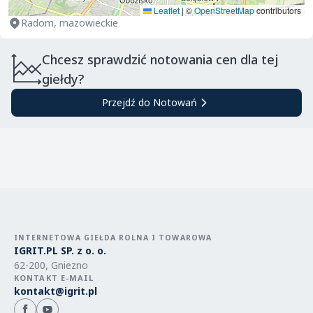
Leaflet
|
©
OpenStreetMap
contributors
Radom, mazowieckie
Chcesz sprawdzić notowania cen dla tej
giełdy?
Przejdź do Notowań
INTERNETOWA GIEŁDA ROLNA I TOWAROWA
IGRIT.PL SP. z o. o.
62-200, Gniezno
KONTAKT E-MAIL
kontakt@igrit.pl