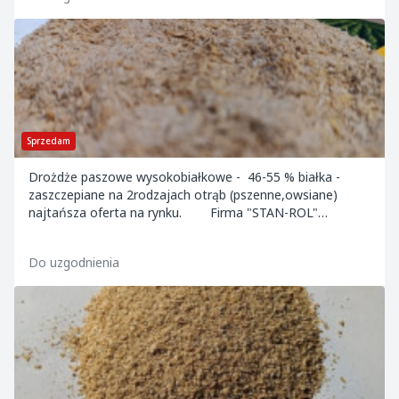
Sprzedam
Drożdże paszowe wysokobiałkowe - 46-55 % białka -
zaszczepiane na 2rodzajach otrąb (pszenne,owsiane)
najtańsza oferta na rynku. Firma "STAN-ROL"
Bogusław Stankiewicz działa na Polskim ry...
Do uzgodnienia