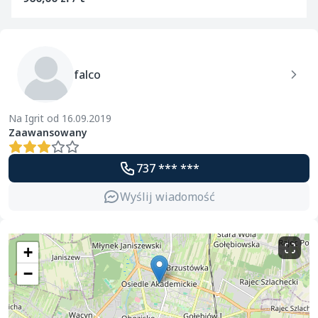
falco
Na Igrit od 16.09.2019
Zaawansowany
737 *** ***
Wyślij wiadomość
+
−