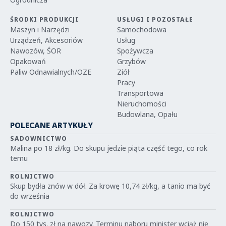
ŚRODKI PRODUKCJI
USŁUGI I POZOSTAŁE
Maszyn i Narzędzi
Samochodowa
Urządzeń, Akcesoriów
Usług
Nawozów, ŚOR
Spożywcza
Opakowań
Grzybów
Paliw Odnawialnych/OZE
Ziół
Pracy
Transportowa
Nieruchomości
Budowlana, Opału
POLECANE ARTYKUŁY
SADOWNICTWO
Malina po 18 zł/kg. Do skupu jedzie piąta część tego, co rok
temu
ROLNICTWO
Skup bydła znów w dół. Za krowę 10,74 zł/kg, a tanio ma być
do września
ROLNICTWO
Do 150 tys. zł na nawozy. Terminu naboru minister wciąż nie