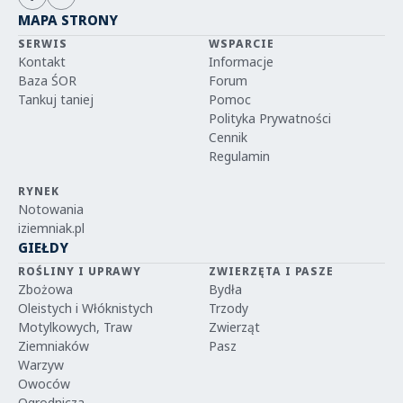
MAPA STRONY
SERWIS
WSPARCIE
Kontakt
Informacje
Baza ŚOR
Forum
Tankuj taniej
Pomoc
Polityka Prywatności
Cennik
Regulamin
RYNEK
Notowania
iziemniak.pl
GIEŁDY
ROŚLINY I UPRAWY
ZWIERZĘTA I PASZE
Zbożowa
Bydła
Oleistych i Włóknistych
Trzody
Motylkowych, Traw
Zwierząt
Ziemniaków
Pasz
Warzyw
Owoców
Ogrodnicza