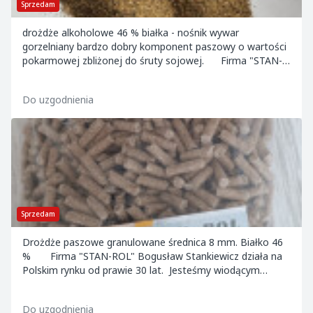
Sprzedam
drożdże alkoholowe 46 % białka - nośnik wywar
gorzelniany bardzo dobry komponent paszowy o wartości
pokarmowej zbliżonej do śruty sojowej. Firma "STAN-
ROL" Bogusław Stankiewicz działa na Pols...
Do uzgodnienia
Sprzedam
Drożdże paszowe granulowane średnica 8 mm. Białko 46
% Firma "STAN-ROL" Bogusław Stankiewicz działa na
Polskim rynku od prawie 30 lat. Jesteśmy wiodącym
sprzedawcą nawozów w Polsce wschod...
Do uzgodnienia