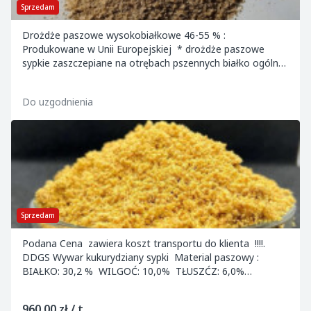
Sprzedam
Drożdże paszowe wysokobiałkowe 46-55 % :
Produkowane w Unii Europejskiej * drożdże paszowe
sypkie zaszczepiane na otrębach pszennych białko ogólne :
46 % lub 55 % opakowanie BIG-BAG Ilości cało...
Do uzgodnienia
Sprzedam
Podana Cena zawiera koszt transportu do klienta !!!!.
DDGS Wywar kukurydziany sypki Material paszowy :
BIAŁKO: 30,2 % WILGOĆ: 10,0% TŁUSZĆZ: 6,0%
WŁOKNO: 10,45% Dawkowanie:...
960,00 zł / t