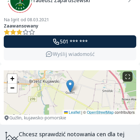
Tadeusz Zaparuszewski
Na Igrit od 08.03.2021
Zaawansowany
501 *** ***
Wyślij wiadomość
+
−
Leaflet
|
©
OpenStreetMap
contributors
Guźlin, kujawsko-pomorskie
Chcesz sprawdzić notowania cen dla tej