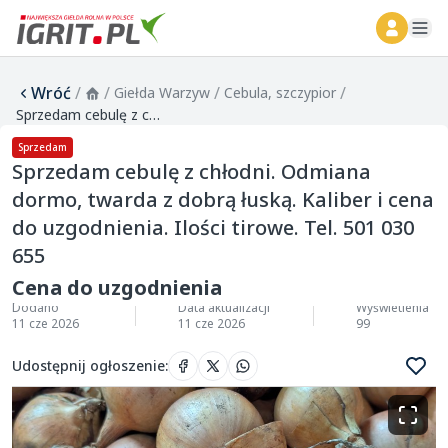
ope
Wróć
/
/
/
/
Giełda Warzyw
Cebula, szczypior
Sprzedam cebulę z chłodni. Odmiana dormo, twarda z dobrą łuską. Kaliber i cena do uzgodnienia. Ilości tirowe. Tel. 501 030 655
Sprzedam
Sprzedam cebulę z chłodni. Odmiana
dormo, twarda z dobrą łuską. Kaliber i cena
do uzgodnienia. Ilości tirowe. Tel. 501 030
655
Cena do uzgodnienia
Dodano
Data aktualizacji
Wyświetlenia
11 cze 2026
11 cze 2026
99
Udostępnij ogłoszenie
: