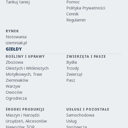
Tankuj taniej
Pomoc
Polityka Prywatności
Cennik
Regulamin
RYNEK
Notowania
iziemniak.pl
GIEŁDY
ROŚLINY I UPRAWY
ZWIERZĘTA I PASZE
Zbożowa
Bydła
Oleistych i Włóknistych
Trzody
Motylkowych, Traw
Zwierząt
Ziemniaków
Pasz
Warzyw
Owoców
Ogrodnicza
ŚRODKI PRODUKCJI
USŁUGI I POZOSTAŁE
Maszyn i Narzędzi
Samochodowa
Urządzeń, Akcesoriów
Usług
Nawozów, ŚOR
Spożywcza