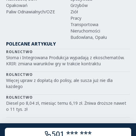
Opakowań
Grzybów
Paliw Odnawialnych/OZE
Ziół
Pracy
Transportowa
Nieruchomości
Budowlana, Opału
POLECANE ARTYKUŁY
ROLNICTWO
Słoma i Integrowana Produkcja wypadają z ekoschematów.
KRIR: zmiana warunków gry w trakcie kontraktu
ROLNICTWO
Więcej upraw z dopłatą do polisy, ale susza już nie dla
każdego
ROLNICTWO
Diesel po 8,04 zł, miesiąc temu 6,19 zł. Żniwa droższe nawet
o 11 tys. zł
501 *** ***
© 2026 IGRIT.PL — Wszelkie prawa zastrzeżone