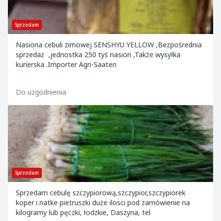
Sprzedam
Nasiona cebuli zimowej SENSHYU YELLOW ,Bezpośrednia
sprzedaż ,jednostka 250 tyś nasion ,Także wysyłka
kurierska .Importer Agri-Saaten
Do uzgodnienia
Sprzedam
Sprzedam cebulę szczypiorową,szczypior,szczypiorek
koper i natke pietruszki duże ilosci pod zamówienie na
kilogramy lub pęczki, łodzkie, Daszyna, tel