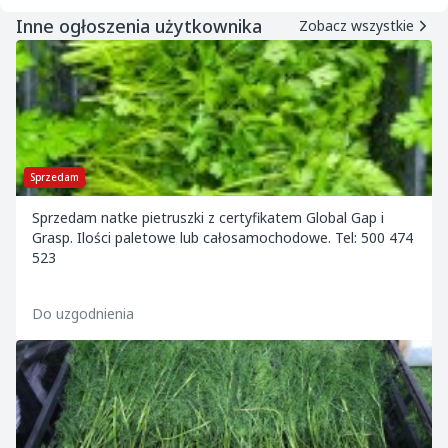
Inne ogłoszenia użytkownika
Zobacz wszystkie
Sprzedam
Sprzedam natke pietruszki z certyfikatem Global Gap i
Grasp. Ilości paletowe lub całosamochodowe. Tel: 500 474
523
Do uzgodnienia