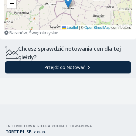
−
Leaflet
|
©
OpenStreetMap
contributors
Baranów, Świętokrzyskie
Chcesz sprawdzić notowania cen dla tej
giełdy?
Przejdź do Notowań
INTERNETOWA GIEŁDA ROLNA I TOWAROWA
IGRIT.PL SP. z o. o.