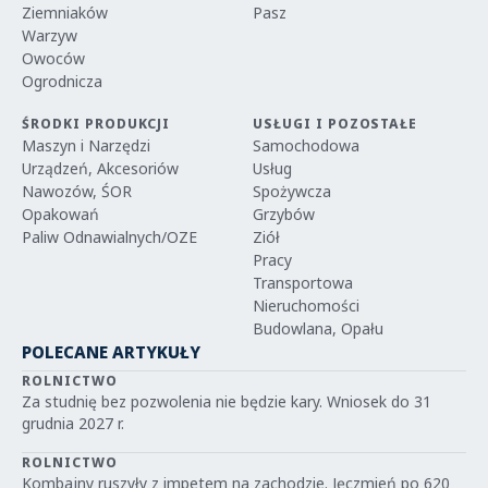
Ziemniaków
Pasz
Warzyw
Owoców
Ogrodnicza
ŚRODKI PRODUKCJI
USŁUGI I POZOSTAŁE
Maszyn i Narzędzi
Samochodowa
Urządzeń, Akcesoriów
Usług
Nawozów, ŚOR
Spożywcza
Opakowań
Grzybów
Paliw Odnawialnych/OZE
Ziół
Pracy
Transportowa
Nieruchomości
Budowlana, Opału
POLECANE ARTYKUŁY
ROLNICTWO
Za studnię bez pozwolenia nie będzie kary. Wniosek do 31
grudnia 2027 r.
ROLNICTWO
Kombajny ruszyły z impetem na zachodzie. Jęczmień po 620