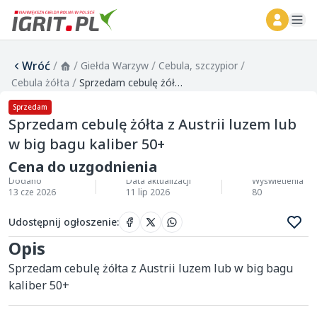
ope
Wróć
/
/
/
/
Giełda Warzyw
Cebula, szczypior
/
Cebula żółta
Sprzedam cebulę żółta z Austrii luzem lub w big bagu kaliber 50+
Sprzedam
Sprzedam cebulę żółta z Austrii luzem lub
w big bagu kaliber 50+
Cena do uzgodnienia
Dodano
Data aktualizacji
Wyświetlenia
13 cze 2026
11 lip 2026
80
Udostępnij ogłoszenie
:
Opis
Sprzedam cebulę żółta z Austrii luzem lub w big bagu 
kaliber 50+