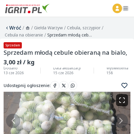
ope
Wróć
/
/
/
/
Giełda Warzyw
Cebula, szczypior
/
Cebula na obieranie
Sprzedam młodą cebule obieraną na bialo,
Sprzedam
Sprzedam młodą cebule obieraną na bialo,
3,00 zł / kg
Dodano
Data aktualizacji
Wyświetlenia
13 cze 2026
15 cze 2026
158
Udostępnij ogłoszenie
: