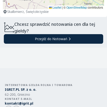
Leaflet
|
©
OpenStreetMap
contributors
Skalbmierz, Świętokrzyskie
Chcesz sprawdzić notowania cen dla tej
giełdy?
Przejdź do Notowań
INTERNETOWA GIEŁDA ROLNA I TOWAROWA
IGRIT.PL SP. z o. o.
62-200, Gniezno
KONTAKT E-MAIL
kontakt@igrit.pl