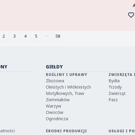
2
3
4
5
58
ONY
GIEŁDY
ROŚLINY I UPRAWY
ZWIERZĘTA 
Zbożowa
Bydła
Oleistych i Włóknistych
Trzody
Motylkowych, Traw
Zwierząt
Ziemniaków
Pasz
Warzyw
Owoców
Ogrodnicza
watności
ŚRODKI PRODUKCJI
USŁUGI I P