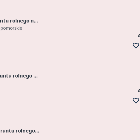
Przetarg na dzierżawę 5,46 ha gruntu rolnego na czas nieokreślony – RV, RVI, PsIII, PsIV, PsV, PsVI woj. zachodniopomorskie, powiat kamieński Roczny czynsz wywoławczy: 1 430,00 PLN Wadium: brak Te...
opomorskie
Przetarg na dzierżawę 11,62 ha gruntu rolnego na 3 lata – RIVb, RV woj. wielkopolskie, powiat międzychodzki Roczny czynsz wywoławczy: 3 485,31 PLN Wadium: 1 000,00 PLN do 09.04.2026 Termin przetar...
Przetarg na dzierżawę 151,05 ha gruntu rolnego woj. podkarpackie, powiat tarnobrzeski Roczny czynsz wywoławczy: 74 017,09 PLN Wadium: 3 745,00 PLN do 07.04.2026 Termin składania ofert: 09.04.2026...