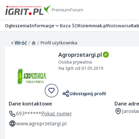
Premium
Forum
Ogłoszenia
Informacje
Baza ŚOR
iziemniak.pl
Notowania
Rab
Wróć
/
/
Profil użytkownika
Agroprzetargi.pl
Osoba prywatna
Na Igrit od 01.05.2019
Udostępnij profil
Dane kontaktowe
Dane adr
Jarosł
693******
Pokaż numer
www.agroprzetargi.pl