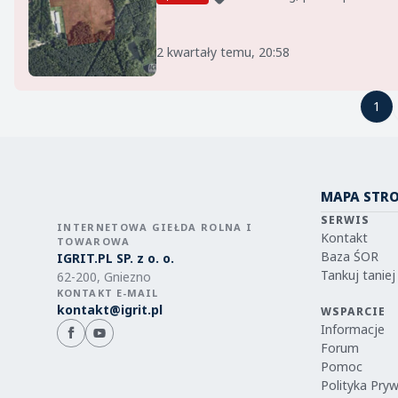
2 kwartały temu, 20:58
1
1
MAPA STR
SERWIS
INTERNETOWA GIEŁDA ROLNA I
Kontakt
TOWAROWA
Baza ŚOR
IGRIT.PL SP. z o. o.
Tankuj taniej
62-200, Gniezno
KONTAKT E-MAIL
kontakt@igrit.pl
WSPARCIE
Informacje
Forum
Pomoc
Polityka Pry