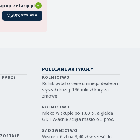
Agroprzetargi.pl
693 *** ***
POLECANE ARTYKUŁY
I PASZE
ROLNICTWO
Rolnik pytał o cenę u innego dealera i
słyszał drożej. 136 mln zł kary za
zmowę
ROLNICTWO
Mleko w skupie po 1,80 zł, a giełda
GDT właśnie ścięła masło o 5 proc.
SADOWNICTWO
OZOSTAŁE
Wiśnie z 6 zł na 3,40 zł w sześć dni.