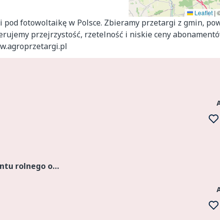
Leaflet
|
i pod fotowoltaikę w Polsce. Zbieramy przetargi z gmin, po
ferujemy przejrzystość, rzetelność i niskie ceny abonamentó
w.agroprzetargi.pl
Przetarg na sprzedaż 18,77 ha gruntu rolnego ograniczony do rolników indywidualnych – RV, RVI, ŁIV, ŁV, PsIV, PsV, PsVI, W-RI, W-ŁIV, W-ŁV, Lzr-RVI, Lzr-PsV woj. dolnośląskie, powiat trzebnicki Cena...