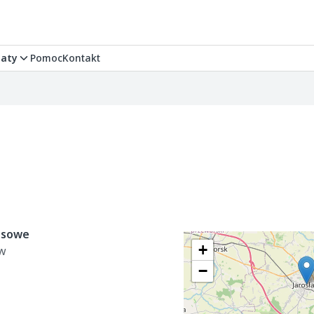
aty
Pomoc
Kontakt
esowe
+
aw
−