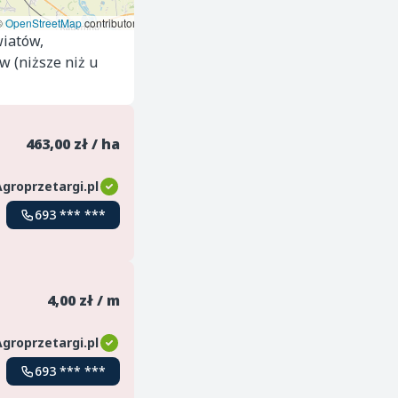
©
OpenStreetMap
contributors
wiatów,
w (niższe niż u
463,00 zł / ha
Agroprzetargi.pl
693 *** ***
4,00 zł / m
Agroprzetargi.pl
693 *** ***