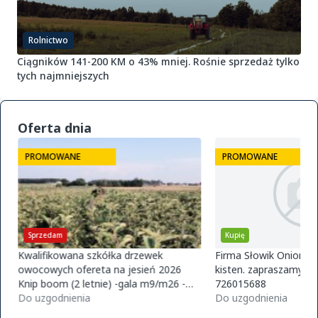
Rolnictwo
Ciągników 141-200 KM o 43% mniej. Rośnie sprzedaż tylko
tych najmniejszych
Oferta dnia
PROMOWANE
PROMOWANE
Sprzedam
Kupię
Kwalifikowana szkółka drzewek
Firma Słowik Onions z
owocowych ofereta na jesień 2026
kisten. zapraszamy do
Knip boom (2 letnie) -gala m9/m26 -
726015688
golden m9 -jeronimo m9/m26 -mutsu
Do uzgodnienia
Do uzgodnienia
m9 -paulared m9/m2