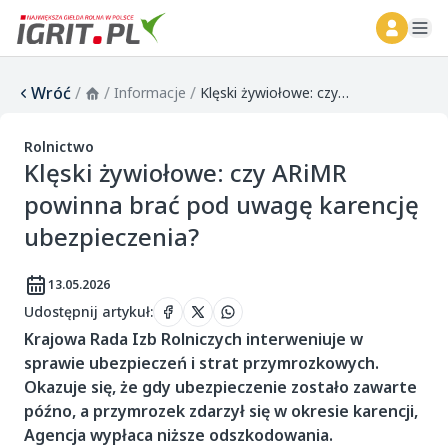
ope
Wróć
/
/
/
Informacje
Klęski żywiołowe: czy ARiMR powinna brać pod uwagę karencję ubezpieczenia?
Rolnictwo
Klęski żywiołowe: czy ARiMR
powinna brać pod uwagę karencję
ubezpieczenia?
13.05.2026
Udostępnij artykuł
:
Krajowa Rada Izb Rolniczych interweniuje w
sprawie ubezpieczeń i strat przymrozkowych.
Okazuje się, że gdy ubezpieczenie zostało zawarte
późno, a przymrozek zdarzył się w okresie karencji,
Agencja wypłaca niższe odszkodowania.