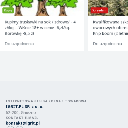
Kupię
Sprzedam
Kupimy truskawki na sok / zdrowe/ - 4
Kwalifikowana szk
zł/kg . . Wiśnie 18+ w cenie -6,zł/kg.
owocowych ofereta
Borówkę -8,5 zł
Knip boom (2 letni
golden m9 -jeron
Do uzgodnienia
Do uzgodnienia
m9 -paulared m9/
INTERNETOWA GIEŁDA ROLNA I TOWAROWA
IGRIT.PL SP. z o. o.
62-200, Gniezno
KONTAKT E-MAIL
kontakt@igrit.pl