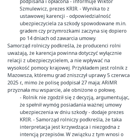
podpisana i opłacona - informuje Wiktor
Szmulewicz, prezes KRIR. - Wynika to z
ustawowej karencji - odpowiedzialność
ubezpieczyciela za szkody spowodowane m.in.
gradem czy przymrozkami zaczyna się dopiero
po 14 dniach od zawarcia umowy.
Samorząd rolniczy podkreśla, że producenci rolni
uważają, że karencja powinna dotyczyć wyłącznie
relacji z ubezpieczycielem, a nie wpływać na
wysokość pomocy krajowej. Przykładem jest rolnik z
Mazowsza, któremu grad zniszczył uprawy 5 czerwca
2025 r., mimo że polisę podpisał 27 maja; ARiMR
przyznała mu wsparcie, ale obniżone o połowę.
- Rolnik nie zgodził się z decyzją, argumentując,
że spełnił wymóg posiadania ważnej umowy
ubezpieczenia w dniu szkody - dodaje prezes
KRIR. - Samorząd rolniczy podkreśla, że taka
interpretacja jest krzywdząca i niezgodna z
intencją przepisów. W związku z tym wnosi o