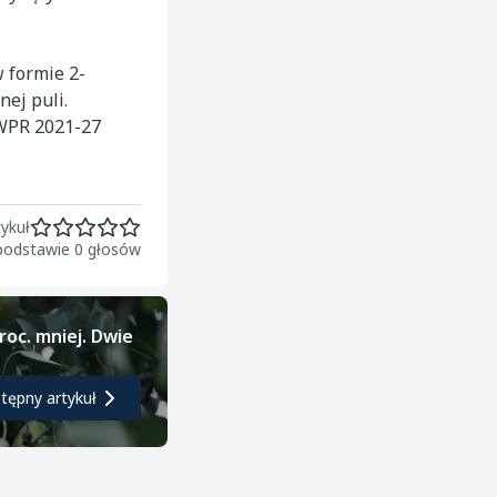
 formie 2-
ej puli.
 WPR 2021-27
ykuł
 podstawie 0 głosów
roc. mniej. Dwie
tępny artykuł