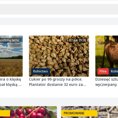
godzinę temu
07 sie 2026
Rolnictwo
Pilne
Roln
era o klęskę
Cukier po 99 groszy na półce.
Dziesięć sztu
pał klęską w
Plantator dostanie 32 euro za
wyczerpany.
tonę buraka
próg 8 ton 
PROMOWANE