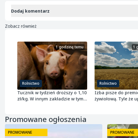
Dodaj komentarz
Zobacz również
1 godzinę temu
1 
Rolnictwo
Rolnictwo
Tucznik w tydzień droższy o 1,10
Izba pisze do premi
zł/kg. W innym zakładzie w tym
żywiołową. Tyle że u
samym czasie potaniał
przepisach nie jest
Promowane ogłoszenia
PROMOWANE
PROMOWANE