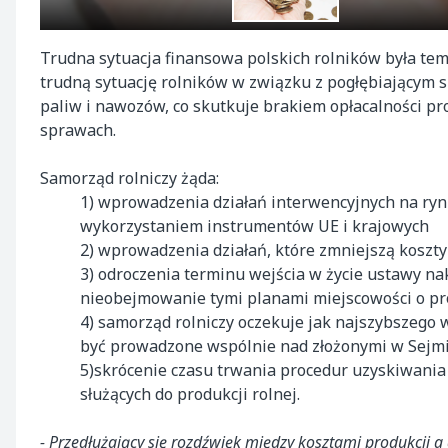
Trudna sytuacja finansowa polskich rolników była tem
trudną sytuację rolników w związku z pogłębiającym 
paliw i nawozów, co skutkuje brakiem opłacalności pro
sprawach.
Samorząd rolniczy żąda:
1) wprowadzenia działań interwencyjnych na rynk
wykorzystaniem instrumentów UE i krajowych
2) wprowadzenia działań, które zmniejszą koszty 
3) odroczenia terminu wejścia w życie ustawy n
nieobejmowanie tymi planami miejscowości o pro
4) samorząd rolniczy oczekuje jak najszybszego 
być prowadzone wspólnie nad złożonymi w Sejmi
5)skrócenie czasu trwania procedur uzyskiwania
służących do produkcji rolnej.
- Przedłużający się rozdźwięk między kosztami produkcji 