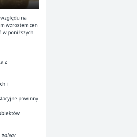
e względu na
nym wzrostem cen
ań w poniższych
a z
ch i
islacyjne powinny
 obiektów
tysięcy