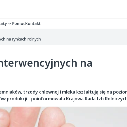
aty
Pomoc
Kontakt
ych na rynkach rolnych
interwencyjnych na
emniaków, trzody chlewnej i mleka kształtują się na pozio
tów produkcji - poinformowała Krajowa Rada Izb Rolniczych