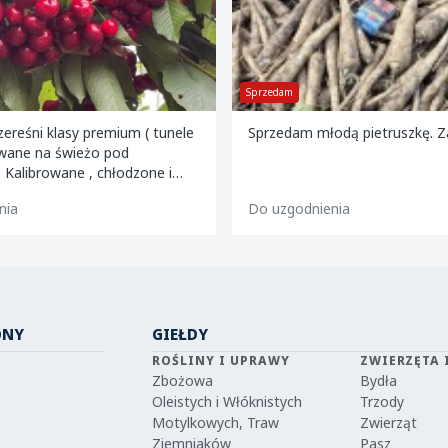
Kupię
odą pietruszkę. Zapraszam
Fresh Fruit Hermanowicz kupi
amerykańską w luzie w różnych 
różnych odmianach.
nia
Do uzgodnienia
ONY
GIEŁDY
ROŚLINY I UPRAWY
ZWIERZĘTA 
Zbożowa
Bydła
Oleistych i Włóknistych
Trzody
Motylkowych, Traw
Zwierząt
Ziemniaków
Pasz