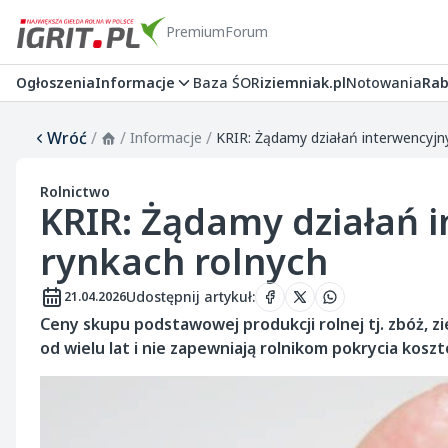
Premium
Forum
Ogłoszenia
Informacje
Baza ŚOR
iziemniak.pl
Notowania
Rab
Wróć
/
/
/
Informacje
KRIR: Żądamy działań interwencyjn
Rolnictwo
KRIR: Żądamy działań 
rynkach rolnych
Udostępnij artykuł
:
21.04.2026
Ceny skupu podstawowej produkcji rolnej tj. zbóż, zi
od wielu lat i nie zapewniają rolnikom pokrycia kosz