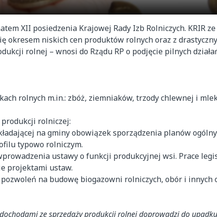
atem XII posiedzenia Krajowej Rady Izb Rolniczych. KRIR z
się okresem niskich cen produktów rolnych oraz z drastycz
dukcji rolnej – wnosi do Rządu RP o podjęcie pilnych dział
ach rolnych m.in.: zbóż, ziemniaków, trzody chlewnej i mlek
produkcji rolniczej:
akładającej na gminy obowiązek sporządzenia planów ogólny
filu typowo rolniczym.
wprowadzenia ustawy o funkcji produkcyjnej wsi. Prace leg
e projektami ustaw.
 pozwoleń na budowę biogazowni rolniczych, obór i innych
a dochodami ze sprzedaży produkcji rolnej doprowadzi do upadku 