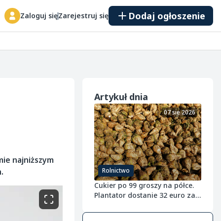
Dodaj ogłoszenie
Zaloguj się
Zarejestruj się
Artykuł dnia
07 sie 2026
mie najniższym
.
Rolnictwo
Cukier po 99 groszy na półce.
Plantator dostanie 32 euro za
tonę buraka