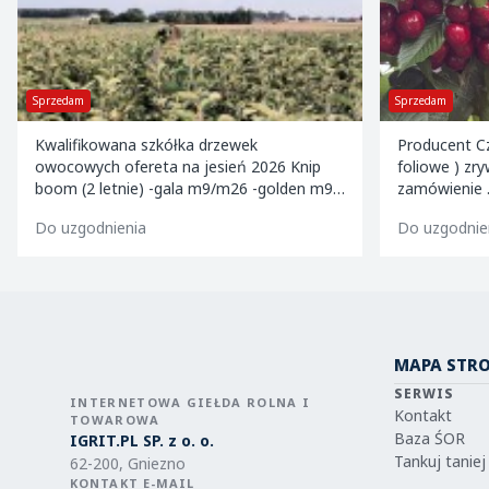
Sprzedam
Sprzedam
Producent Czereśni klasy premium ( tunele
Sprzedam mł
foliowe ) zrywane na świeżo pod
zamówienie . Kalibrowane , chłodzone i
pakowane w kartony 2 i 5 kg oraz 599
Do uzgodnienia
Do uzgodnie
MAPA STR
SERWIS
INTERNETOWA GIEŁDA ROLNA I
Kontakt
TOWAROWA
Baza ŚOR
IGRIT.PL SP. z o. o.
Tankuj taniej
62-200, Gniezno
KONTAKT E-MAIL