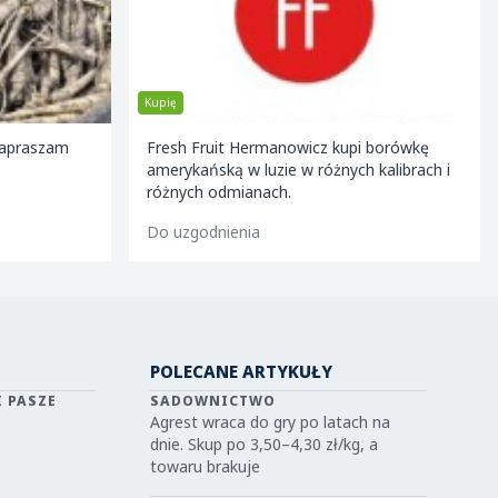
Kupię
 borówkę
Kupię kapustę czerwoną każdą ilość. Na
kalibrach i
sobote/niedziele - minimum 5 ton! Rodzaj
pakowania - kartonboks po 900-1000 kg.
Kaliber - 1,2kg - 4 kg. Odbió
Do uzgodnienia
POLECANE ARTYKUŁY
I PASZE
SADOWNICTWO
Agrest wraca do gry po latach na
dnie. Skup po 3,50–4,30 zł/kg, a
towaru brakuje