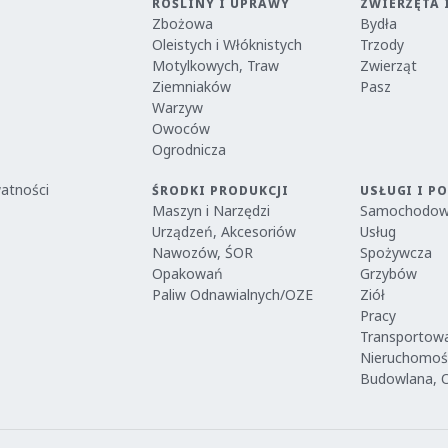
ROŚLINY I UPRAWY
ZWIERZĘTA 
Zbożowa
Bydła
Oleistych i Włóknistych
Trzody
Motylkowych, Traw
Zwierząt
Ziemniaków
Pasz
Warzyw
Owoców
Ogrodnicza
watności
ŚRODKI PRODUKCJI
USŁUGI I P
Maszyn i Narzędzi
Samochodo
Urządzeń, Akcesoriów
Usług
Nawozów, ŚOR
Spożywcza
Opakowań
Grzybów
Paliw Odnawialnych/OZE
Ziół
Pracy
Transportow
Nieruchomoś
Budowlana, 