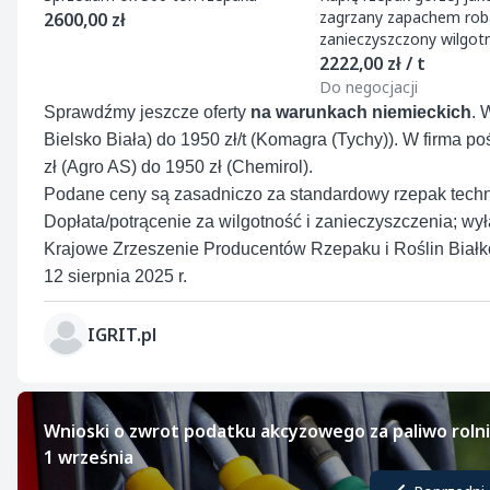
zagrzany zapachem robakami
2600,00 zł
zanieczyszczony wilgot
płatność 789 683 327
2222,00 zł / t
Do negocjacji
Sprawdźmy jeszcze oferty
na warunkach niemieckich
. 
Bielsko Biała) do 1950 zł/t (Komagra (Tychy)). W firma
zł (Agro AS) do 1950 zł (Chemirol).
Podane ceny są zasadniczo za standardowy rzepak techn
Dopłata/potrącenie za wilgotność i zanieczyszczenia; wył
Krajowe Zrzeszenie Producentów Rzepaku i Roślin Biał
12 sierpnia 2025 r.
IGRIT.pl
Wnioski o zwrot podatku akcyzowego za paliwo roln
1 września