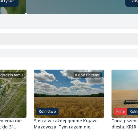
artykuł
Nas
 godzin temu
8 godzin temu
Rolnictwo
Pilne
Roln
olenia nie
Susza w każdej gminie Kujaw i
Tona pszenic
k do 31
Mazowsza. Tym razem nie
diesla. KRIR
ominęła ozimin