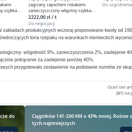
zagrzany zapachem robakami
Do uzgodnieni
ny szybka
zanieczyszczony wilgotny szybka
płatność 789 683 327
2222,00 zł / t
Do negocjacji
W zakładach produkcyjnych wczoraj proponowano kwoty od 1900 
 pośredniczących tona rzepaku na warunkach niemieckich wyceni
ologiczny- wilgotność 9%, zanieczyszczenia 2%, zaolejenie 4
ącznie potrącenie za zaolejenie poniżej 40%.
kowych przygotowało zestawienie na podstawie rozmów ze sku
Oceń ten art
(
0
/5 na
icze do
Ciągników 141-200 KM o 43% mniej. Rośnie 
tych najmniejszych