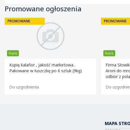
Promowane ogłoszenia
PROMOWANE
PROMOWANE
Kupię
Kupię
Kupię kalafior , jakość marketowa .
Firma Słowik
Pakowane w łuszczkę po 6 sztuk (9kg)
Aroni do mro
odbior z pol
Do uzgodnienia
Do uzgodnie
MAPA STR