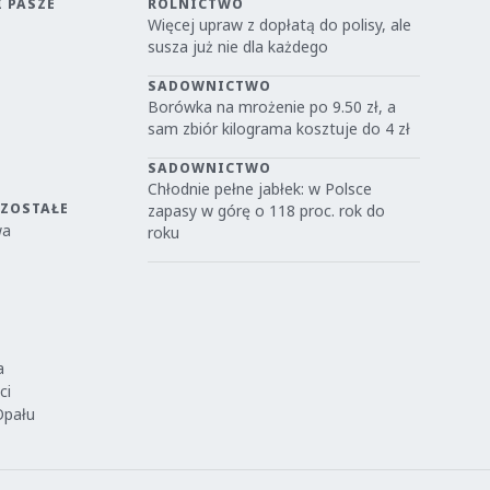
I PASZE
ROLNICTWO
Więcej upraw z dopłatą do polisy, ale
susza już nie dla każdego
SADOWNICTWO
Borówka na mrożenie po 9.50 zł, a
sam zbiór kilograma kosztuje do 4 zł
SADOWNICTWO
Chłodnie pełne jabłek: w Polsce
OZOSTAŁE
zapasy w górę o 118 proc. rok do
wa
roku
a
ci
Opału