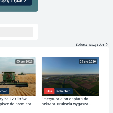
tępny artykuł
Zobacz wszystkie
05 sie 2026
05 sie 2026
ictwo
Pilne
Rolnictwo
y za 120 litrów
Emerytura albo dopłata do
 pisze do premiera
hektara. Bruksela wygasza
wsparcie dla rolników na