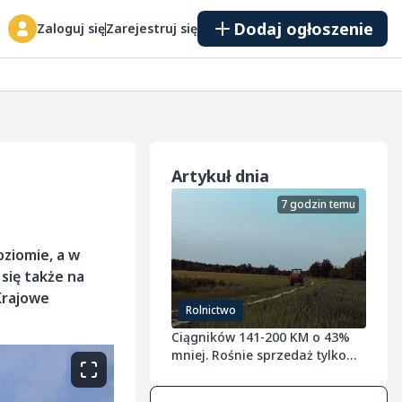
Dodaj ogłoszenie
Zaloguj się
Zarejestruj się
Artykuł dnia
7 godzin temu
oziomie, a w
 się także na
Krajowe
Rolnictwo
Ciągników 141-200 KM o 43%
mniej. Rośnie sprzedaż tylko
tych najmniejszych