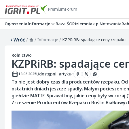
Premium
Forum
Ogłoszenia
Informacje
Baza ŚOR
iziemniak.pl
Notowania
Rab
Wróć
/
/
/
Informacje
KZPRiRB: spadające ceny rzepaku
Rolnictwo
KZPRiRB: spadające ce
Udostępnij artykuł
:
13.08.2025
To nie jest dobry czas dla producentów rzepaku. Od
ostatnich dniach jeszcze spadły. Małym pocieszeniem 
giełdzie MATIF. Sprawdźmy, jakie ceny były wczoraj 
Zrzeszenie Producentów Rzepaku i Roślin Białkowyc