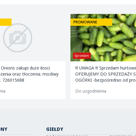
PROMOWANE
Sprzedam
 Onions zakupi duże ilosci
!!! UWAGA !!! Sprzedam hurtowe ilości: -
zenia oraz tłoczenia. mozliwy
OFERUJEMY DO SPRZEDAŻY
a. 726015688
OGÓRKI -bezpośrednio od producenta -
Ilości tirowe. Zapraszam d
nia
Do uzgodnienia
ONY
GIEŁDY