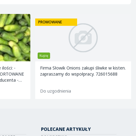
emeryturze
PROMOWANE
Kupię
Firma Słowik Onions zakupi śliwke w kisten.
 SORTOWANE
zapraszamy do wspołpracy. 726015688
o współpr
Do uzgodnienia
POLECANE ARTYKUŁY