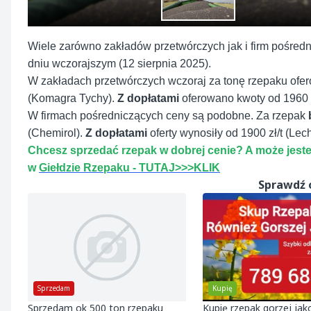
Wiele zarówno zakładów przetwórczych jak i firm pośredn
dniu wczorajszym (12 sierpnia 2025).
W zakładach przetwórczych wczoraj za tonę rzepaku of
(Komagra Tychy).
Z dopłatami
oferowano kwoty od 1960 z
W firmach pośredniczących ceny są podobne. Za rzepak
(Chemirol).
Z dopłatami
oferty wynosiły od 1900 zł/t (Lec
Chcesz sprzedać rzepak w dobrej cenie? A może jes
w
Giełdzie Rzepaku - TUTAJ>>>KLIK
Sprawdź 
Sprzedam
Kupię
Sprzedam ok 500 ton rzepaku
Kupię rzepak gorzej jak