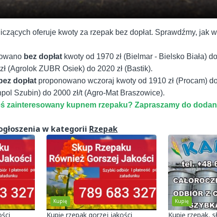
iczących oferuje kwoty za rzepak bez dopłat. Sprawdźmy, jak w
erowano
bez dopłat
kwoty od 1970 zł (Bielmar - Bielsko Biała) d
ł (Agrolok ZUBR Osiek) do 2020 zł (Bastik).
bez dopłat
proponowano wczoraj kwoty od 1910 zł (Procam) do
hpol Szubin) do 2000 zł/t (Agro-Mat Braszowice).
teś zainteresowany kupnem rzepaku? Zapraszamy do dodan
ogłoszenia w kategorii
Rzepak
Kupię
Kupię
ości
Kupię rzepak gorzej jakości
Kupię rzepak, s