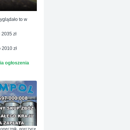
yglądało to w
o 2035 zł
 2010 zł
ia ogłoszenia
Sprzedam
łonecznik, gorczycę
Sprzedam rzepak