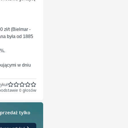
a
2380,00 zł / t
zł/t (Bielmar -
ana była od 1885
0%.
pującymi w dniu
ykuł
 podstawie 0 głosów
sprzedaż tylko