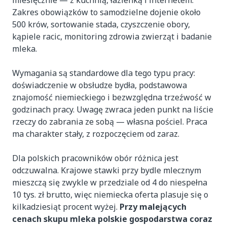
miesięcznie — z kuchnią, łazienką i internetem.
Zakres obowiązków to samodzielne dojenie około
500 krów, sortowanie stada, czyszczenie obory,
kąpiele racic, monitoring zdrowia zwierząt i badanie
mleka.
Wymagania są standardowe dla tego typu pracy:
doświadczenie w obsłudze bydła, podstawowa
znajomość niemieckiego i bezwzględna trzeźwość w
godzinach pracy. Uwagę zwraca jeden punkt na liście
rzeczy do zabrania ze sobą — własna pościel. Praca
ma charakter stały, z rozpoczęciem od zaraz.
Dla polskich pracowników obór różnica jest
odczuwalna. Krajowe stawki przy bydle mlecznym
mieszczą się zwykle w przedziale od 4 do niespełna
10 tys. zł brutto, więc niemiecka oferta plasuje się o
kilkadziesiąt procent wyżej.
Przy malejących
cenach skupu mleka polskie gospodarstwa coraz