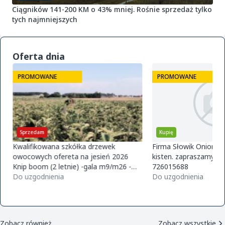
Ciągników 141-200 KM o 43% mniej. Rośnie sprzedaż tylko
tych najmniejszych
Oferta dnia
PROMOWANE
PROMOWANE
Sprzedam
Kupię
Kwalifikowana szkółka drzewek
Firma Słowik Onions z
owocowych ofereta na jesień 2026
kisten. zapraszamy do
Knip boom (2 letnie) -gala m9/m26 -
726015688
golden m9 -jeronimo m9/m26 -mutsu
Do uzgodnienia
Do uzgodnienia
m9 -paulared m9/m2
Zobacz również
Zobacz wszystkie