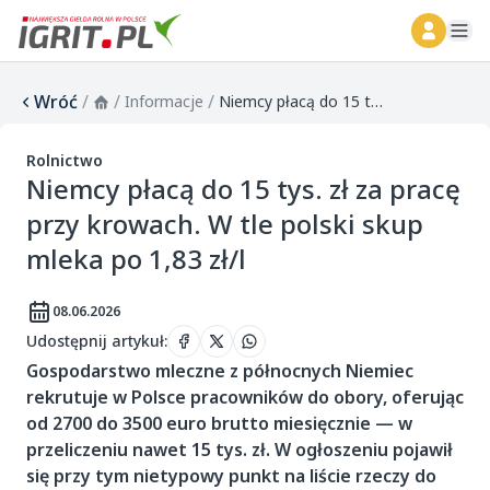
ope
Wróć
/
/
/
Informacje
Niemcy płacą do 15 tys. zł za pracę przy krowach. W tle polski skup mleka po 1,83 zł/l
Rolnictwo
Niemcy płacą do 15 tys. zł za pracę
przy krowach. W tle polski skup
mleka po 1,83 zł/l
08.06.2026
Udostępnij artykuł
:
Gospodarstwo mleczne z północnych Niemiec
rekrutuje w Polsce pracowników do obory, oferując
od 2700 do 3500 euro brutto miesięcznie — w
przeliczeniu nawet 15 tys. zł. W ogłoszeniu pojawił
się przy tym nietypowy punkt na liście rzeczy do