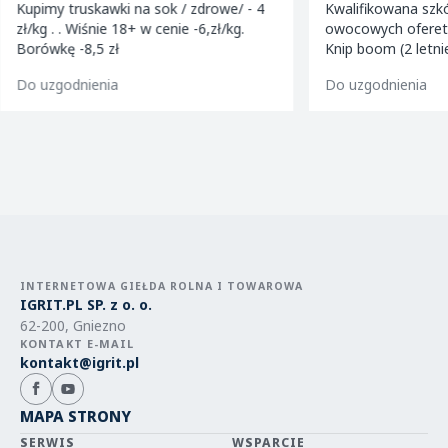
Kupimy truskawki na sok / zdrowe/ - 4
Kwalifikowana szk
zł/kg . . Wiśnie 18+ w cenie -6,zł/kg.
owocowych ofereta
Borówkę -8,5 zł
Knip boom (2 letni
golden m9 -jeron
Do uzgodnienia
Do uzgodnienia
m9 -paulared m9/
INTERNETOWA GIEŁDA ROLNA I TOWAROWA
IGRIT.PL SP. z o. o.
62-200, Gniezno
KONTAKT E-MAIL
kontakt@igrit.pl
MAPA STRONY
SERWIS
WSPARCIE