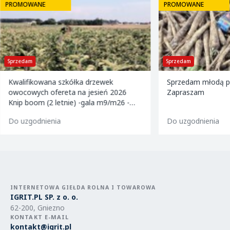
PROMOWANE
PROMOWANE
Sprzedam
Sprzedam
Kwalifikowana szkółka drzewek
Sprzedam młodą pi
owocowych ofereta na jesień 2026
Zapraszam
Knip boom (2 letnie) -gala m9/m26 -
golden m9 -jeronimo m9/m26 -mutsu
Do uzgodnienia
Do uzgodnienia
m9 -paulared m9/m2
INTERNETOWA GIEŁDA ROLNA I TOWAROWA
IGRIT.PL SP. z o. o.
62-200, Gniezno
KONTAKT E-MAIL
kontakt@igrit.pl