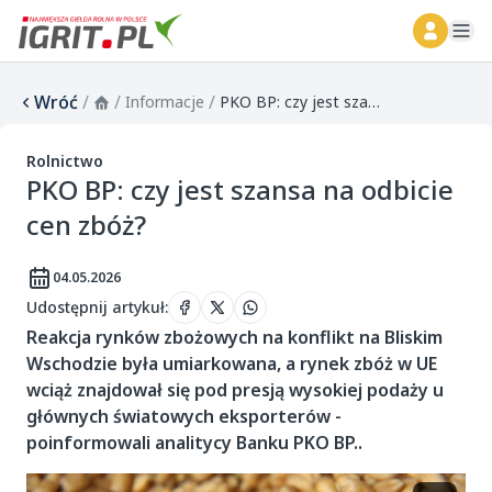
ope
Wróć
/
/
/
Informacje
PKO BP: czy jest szansa na odbicie cen zbóż?
Rolnictwo
PKO BP: czy jest szansa na odbicie
cen zbóż?
04.05.2026
Udostępnij artykuł
:
Reakcja rynków zbożowych na konflikt na Bliskim
Wschodzie była umiarkowana, a rynek zbóż w UE
wciąż znajdował się pod presją wysokiej podaży u
głównych światowych eksporterów -
poinformowali analitycy Banku PKO BP..