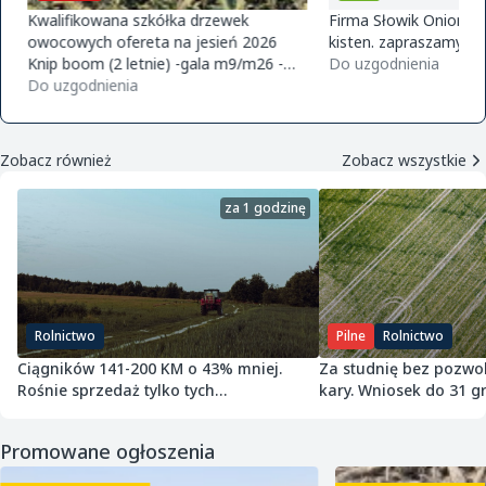
Kwalifikowana szkółka drzewek
Firma Słowik Onions z
owocowych ofereta na jesień 2026
kisten. zapraszamy do
Knip boom (2 letnie) -gala m9/m26 -
Do uzgodnienia
golden m9 -jeronimo m9/m26 -mutsu
Do uzgodnienia
m9 -paulared m9/m2
Zobacz również
Zobacz wszystkie
za 1 godzinę
Rolnictwo
Pilne
Rolnictwo
Ciągników 141-200 KM o 43% mniej.
Za studnię bez pozwol
Rośnie sprzedaż tylko tych
kary. Wniosek do 31 gr
najmniejszych
Promowane ogłoszenia