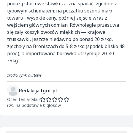
podażą startowe stawki zaczną spadać, zgodnie z
typowym schematem: na początku sezonu mało
towaru i wysokie ceny, później zejście wraz z
wejściem głównych odmian. Równolegle przesuwa
się cały koszyk owoców miękkich — krajowe
truskawki, jeszcze niedawno po ponad 20 zł/kg,
zjechały na Broniszach do 5-8 zł/kg (spadek blisko 48
proc.), a importowana borówka utrzymuje 20-40
zł/kg.
źródło: rynki hurtowe
Redakcja Igrit.pl
Oceń ten artykuł
(
0
/5 na podstawie 0 głosów