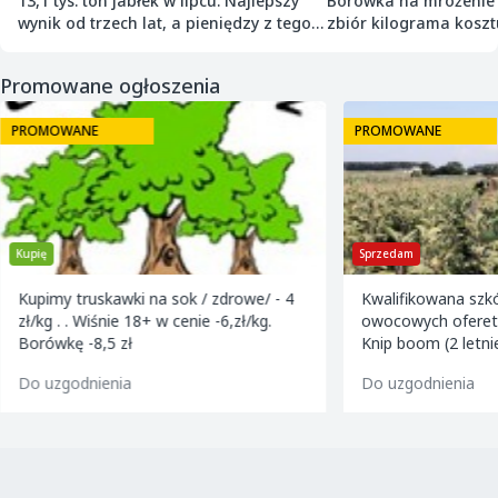
13,1 tys. ton jabłek w lipcu. Najlepszy
Borówka na mrożenie p
wynik od trzech lat, a pieniędzy z tego
zbiór kilograma kosztu
nie ma
Promowane ogłoszenia
PROMOWANE
PROMOWANE
Kupię
Sprzedam
Kupimy truskawki na sok / zdrowe/ - 4
Kwalifikowana szk
zł/kg . . Wiśnie 18+ w cenie -6,zł/kg.
owocowych ofereta
Borówkę -8,5 zł
Knip boom (2 letni
golden m9 -jeron
Do uzgodnienia
Do uzgodnienia
m9 -paulared m9/