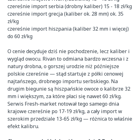
czereśnie import serbia (drobny kaliber) 15 - 18 zł/kg
czereśnie import grecja (kaliber ok. 28 mm) ok. 35
zł/kg
czereśnie import hiszpania (kaliber 32 mm i więcej)
do 60 zł/kg
O cenie decyduje dziś nie pochodzenie, lecz kaliber i
wygląd owocu. Rivan to odmiana bardzo wczesna i z
natury drobna, o gorszej urodzie niż późniejsze
polskie czereśnie — stąd startuje z półki cenowej
najtańszego, drobnego importu serbskiego. Na
drugim biegunie są hiszpańskie owoce o kalibrze 32
mm i większym, za które płaci się nawet 60 zł/kg.
Serwis Fresh-market notował tego samego dnia
krajowe czereśnie po 17-19 zł/kg, a cały import w
szerokim przedziale 13-65 zł/kg — różnica to właśnie
efekt kalibru.