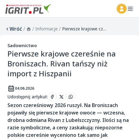
ope
Wróć
/
/
/
Informacje
Pierwsze krajowe czereśnie na Broniszach. Rivan tańszy niż import z Hiszpanii
Sadownictwo
Pierwsze krajowe czereśnie na
Broniszach. Rivan tańszy niż
import z Hiszpanii
04.06.2026
Udostępnij artykuł
:
Sezon czereśniowy 2026 ruszył. Na Broniszach
pojawiły się pierwsze krajowe owoce — wczesna,
drobna odmiana Rivan z Lubelszczyzny. Ilości są na
razie symboliczne, a ceny zaskakują: niepozorne
polskie czereśnie wyceniono tak samo jak