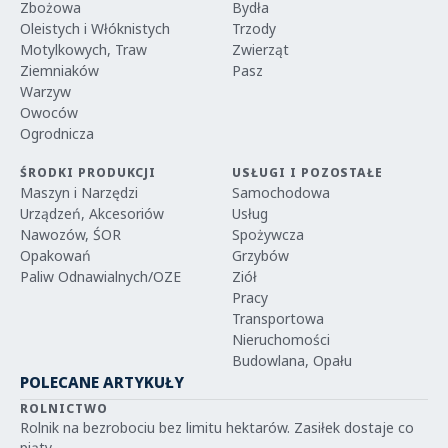
Zbożowa
Bydła
Oleistych i Włóknistych
Trzody
Motylkowych, Traw
Zwierząt
Ziemniaków
Pasz
Warzyw
Owoców
Ogrodnicza
ŚRODKI PRODUKCJI
USŁUGI I POZOSTAŁE
Maszyn i Narzędzi
Samochodowa
Urządzeń, Akcesoriów
Usług
Nawozów, ŚOR
Spożywcza
Opakowań
Grzybów
Paliw Odnawialnych/OZE
Ziół
Pracy
Transportowa
Nieruchomości
Budowlana, Opału
POLECANE ARTYKUŁY
ROLNICTWO
Rolnik na bezrobociu bez limitu hektarów. Zasiłek dostaje co
piąty