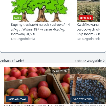
Kupię
Sprzedam
Kupimy truskawki na sok / zdrowe/ - 4
Kwalifikowana szkółk
zł/kg . . Wiśnie 18+ w cenie -6,zł/kg.
owocowych ofereta na
Borówkę -8,5 zł
Knip boom (2 letnie) 
Do uzgodnienia
golden m9 -jeronimo
Do uzgodnienia
m9 -paulared m9/m2
Zobacz również
Zobacz wszystkie
05 sie 2026
Sadownictwo
Sadownictwo