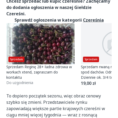
Chcesz sprzedać lub kupić czereśnie? Zachęcamy
do dodania ogłoszenia w naszej Giełdzie
Czereśni.
Sprawdź ogłoszenia w kategorii
Czereśnia
Sprzedam
Sprzedam
Sprzedam Reginę 28+ ładna zdrowa w
Sprzedam rwaną na b
workach xtend, zapraszam do
spod dachów. Odmian
kontaktu
Dziennie ok. 3/4 tony
Do uzgodnienia
schłodzenia i sortowa
19,00 zł
To dopiero początek sezonu, więc obraz cenowy
szybko się zmieni. Przedstawiciele rynku
zapowiadają większe partie krajowych czereśni w
ciągu mniej więcej tygodnia — wraz z rosnącą