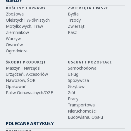
GIEŁDY
ROŚLINY I UPRAWY
ZWIERZĘTA I PASZE
Zbożowa
Bydła
Oleistych i Włóknistych
Trzody
Motylkowych, Traw
Zwierząt
Ziemniaków
Pasz
Warzyw
Owoców
Ogrodnicza
ŚRODKI PRODUKCJI
USŁUGI I POZOSTAŁE
Maszyn i Narzędzi
Samochodowa
Urządzeń, Akcesoriów
Usług
Nawozów, ŚOR
Spożywcza
Opakowań
Grzybów
Paliw Odnawialnych/OZE
Ziół
Pracy
Transportowa
Nieruchomości
Budowlana, Opału
POLECANE ARTYKUŁY