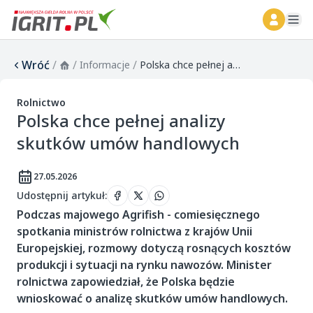
ope
Wróć
/
/
/
Informacje
Polska chce pełnej analizy skutków umów handlowych
Rolnictwo
Polska chce pełnej analizy
skutków umów handlowych
27.05.2026
Udostępnij artykuł
:
Podczas majowego Agrifish - comiesięcznego
spotkania ministrów rolnictwa z krajów Unii
Europejskiej, rozmowy dotyczą rosnących kosztów
produkcji i sytuacji na rynku nawozów. Minister
rolnictwa zapowiedział, że Polska będzie
wnioskować o analizę skutków umów handlowych.