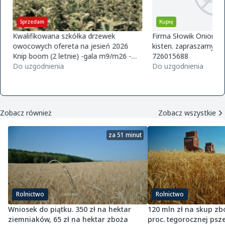
Sprzedam
Kupię
Kwalifikowana szkółka drzewek
Firma Słowik Onions z
owocowych ofereta na jesień 2026
kisten. zapraszamy do
Knip boom (2 letnie) -gala m9/m26 -
726015688
golden m9 -jeronimo m9/m26 -mutsu
Do uzgodnienia
Do uzgodnienia
m9 -paulared m9/m2
Zobacz również
Zobacz wszystkie
za 51 minut
Rolnictwo
Rolnictwo
Wniosek do piątku. 350 zł na hektar
120 mln zł na skup zbó
ziemniaków, 65 zł na hektar zboża
proc. tegorocznej psz