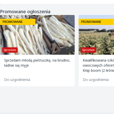
Promowane ogłoszenia
PROMOWANE
PROMOWANE
Sprzedam
Sprzedam
Sprzedam młodą pietruszkę, na brudno,
Kwalifikowana szk
ładnie się myje
owocowych ofereta
Knip boom (2 letni
golden m9 -jeron
Do uzgodnienia
Do uzgodnienia
m9 -paulared m9/