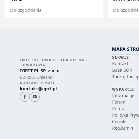
jeronimo m9
Do uzgodnienia
Do uzgodnie
m9/m2
MAPA STR
SERWIS
INTERNETOWA GIEŁDA ROLNA I
Kontakt
TOWAROWA
Baza ŚOR
IGRIT.PL SP. z o. o.
Tankuj taniej
62-200, Gniezno
KONTAKT E-MAIL
kontakt@igrit.pl
WSPARCIE
Informacje
Forum
Pomoc
Polityka Pry
Cennik
Regulamin