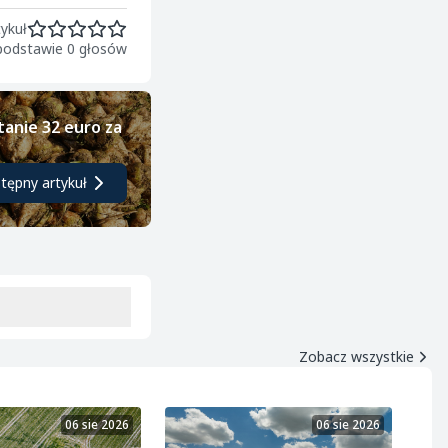
ykuł
 podstawie 0 głosów
tanie 32 euro za
tępny artykuł
Zobacz wszystkie
06 sie 2026
06 sie 2026