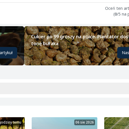
Oceń ten art
(
0
/5 na
Cukier po 99 groszy na półce. Plantator dos
tonę buraka
artykuł
Nas
godziny temu
06 sie 2026