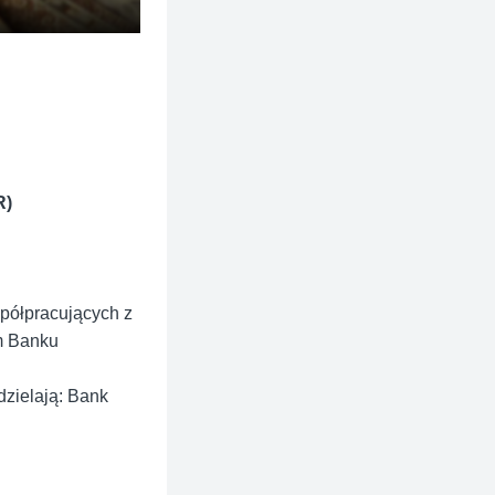
R)
spółpracujących z
m Banku
dzielają: Bank