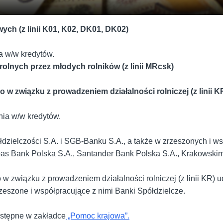
ych (z linii K01, K02, DK01, DK02)
a w/w kredytów.
rolnych przez młodych rolników (z linii MRcsk)
 w związku z prowadzeniem działalności rolniczej (z linii K
ia w/w kredytów.
łdzielczości S.A. i SGB-Banku S.A., a także w zrzeszonych i w
bas Bank Polska S.A., Santander Bank Polska S.A., Krakowski
 związku z prowadzeniem działalności rolniczej (z linii KR) u
rzeszone i współpracujące z nimi Banki Spółdzielcze.
ostępne w zakładce
„Pomoc krajowa”.