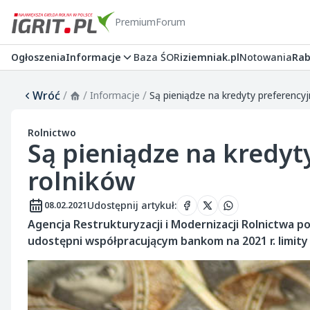
Premium
Forum
Ogłoszenia
Informacje
Baza ŚOR
iziemniak.pl
Notowania
Rab
Wróć
/
/
/
Informacje
Są pieniądze na kredyty preferencyj
Rolnictwo
Są pieniądze na kredyt
rolników
Udostępnij artykuł
:
08.02.2021
Agencja Restrukturyzacji i Modernizacji Rolnictwa p
udostępni współpracującym bankom na 2021 r. limity