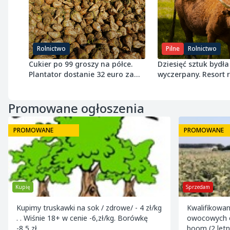
Rolnictwo
Pilne
Rolnictwo
Cukier po 99 groszy na półce.
Dziesięć sztuk bydła 
Plantator dostanie 32 euro za
wyczerpany. Resort
tonę buraka
próg 8 ton wołowiny
Promowane ogłoszenia
PROMOWANE
PROMOWANE
Kupię
Sprzedam
Kupimy truskawki na sok / zdrowe/ - 4 zł/kg
Kwalifikowa
. . Wiśnie 18+ w cenie -6,zł/kg. Borówkę
owocowych o
-8,5 zł
boom (2 letn