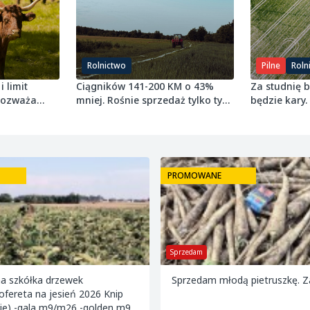
Rolnictwo
Pilne
Roln
i limit
Ciągników 141-200 KM o 43%
Za studnię 
 rozważa
mniej. Rośnie sprzedaż tylko tych
będzie kary.
najmniejszych
grudnia 2027
PROMOWANE
Sprzedam
na szkółka drzewek
Sprzedam młodą pietruszkę. 
fereta na jesień 2026 Knip
ie) -gala m9/m26 -golden m9 -