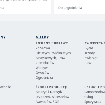
/m26 -mutsu m9 -paulared
nia
Do uzgodnienia
ONY
GIEŁDY
ROŚLINY I UPRAWY
ZWIERZĘTA 
Zbożowa
Bydła
Oleistych i Włóknistych
Trzody
Motylkowych, Traw
Zwierząt
Ziemniaków
Pasz
Warzyw
Owoców
Ogrodnicza
watności
ŚRODKI PRODUKCJI
USŁUGI I P
Maszyn i Narzędzi
Samochodo
Urządzeń, Akcesoriów
Usług
Nawozów, ŚOR
Spożywcza