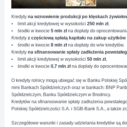
Kredyty
na wznowienie produkcji po klęskach żywiołow
• limit akcji kredytowej w wysokości
250 mln zł
,
• środki w kwocie
5 mln zł
na dopłaty do oprocentowani
Kredyty
z częściową spłatą kapitału na zakup użytków 
• środki w kwocie
8 mln zł
na dopłaty do w/w kredytów.
Kredyty
na sfinansowanie spłaty zadłużenia powstałego
• limit akcji kredytowej w wysokości
50 mln zł
,
• środki w kwocie
0,7 mln zł
na dopłaty do oprocentowan
O kredyty rolnicy mogą ubiegać się w Banku Polskiej Spó
nimi Bankach Spółdzielczych oraz w bankach: BNP Pari
Spółdzielczym, Banku Spółdzielczym w Brodnicy.
Kredytów na sfinansowanie spłaty zadłużenia powstałego w
Polskiej Spółdzielczości S.A. i SGB-Bank S.A., a także z
Szczegółowe warunki i zasady udzielania kredytów są d