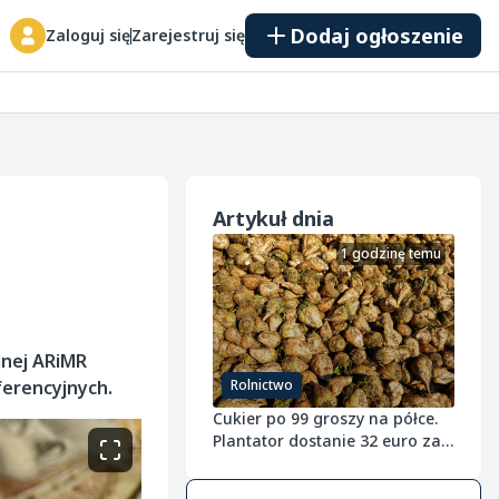
Dodaj ogłoszenie
Zaloguj się
Zarejestruj się
Artykuł dnia
1 godzinę temu
jnej ARiMR
ferencyjnych.
Rolnictwo
Cukier po 99 groszy na półce.
Plantator dostanie 32 euro za
tonę buraka