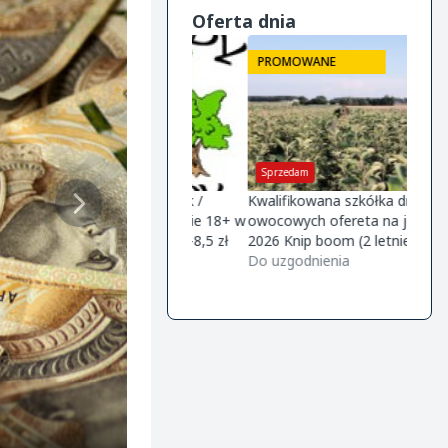
Oferta dnia
ROMOWANE
PROMOWANE
PRO
upię
Sprzedam
Kupi
kawki na sok /
Kwalifikowana szkółka drzewek
Firma
/ - 4 zł/kg . . Wiśnie 18+ w
owocowych ofereta na jesień
śliwke
ie -6,zł/kg. Borówkę -8,5 zł
2026 Knip boom (2 letnie) -gala
wspoł
uzgodnienia
m9/m26 -golden m9 -jeronimo
Do uzgodnienia
Do uz
m9/m26 -mutsu m9 -paulared
m9/m2