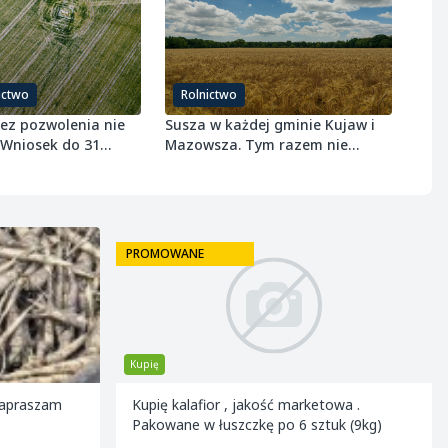
ictwo
Rolnictwo
bez pozwolenia nie
Susza w każdej gminie Kujaw i
 Wniosek do 31
Mazowsza. Tym razem nie
 r.
ominęła ozimin
PROMOWANE
Kupię
Zapraszam
Kupię kalafior , jakość marketowa .
Pakowane w łuszczkę po 6 sztuk (9kg)