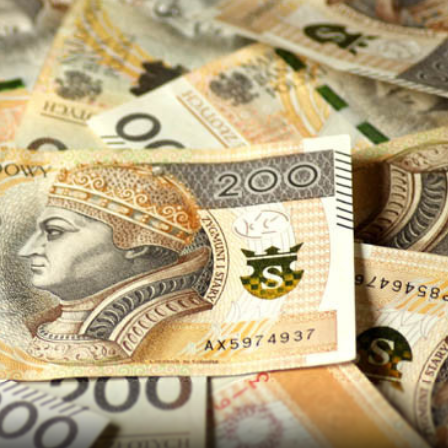
P
K
Kupimy trus
zdrowe
cen
Do 