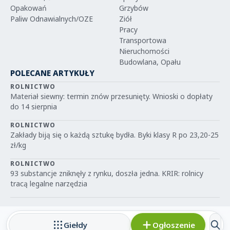
Opakowań
Grzybów
Paliw Odnawialnych/OZE
Ziół
Pracy
Transportowa
Nieruchomości
Budowlana, Opału
POLECANE ARTYKUŁY
ROLNICTWO
Materiał siewny: termin znów przesunięty. Wnioski o dopłaty
do 14 sierpnia
ROLNICTWO
Zakłady biją się o każdą sztukę bydła. Byki klasy R po 23,20-25
zł/kg
ROLNICTWO
93 substancje zniknęły z rynku, doszła jedna. KRIR: rolnicy
tracą legalne narzędzia
Giełdy
Ogłoszenie
© 2026 IGRIT.PL — Wszelkie prawa zastrzeżone