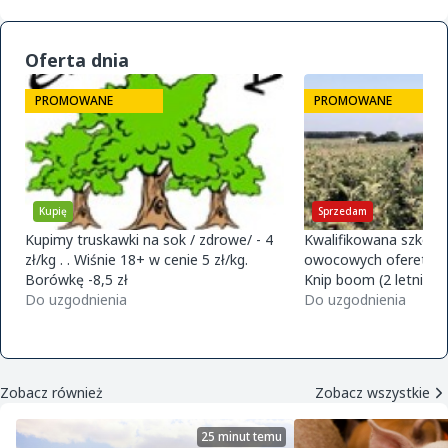
Oferta dnia
PROMOWANE
PROMOWANE
Kupię
Sprzedam
Kupimy truskawki na sok / zdrowe/ - 4
Kwalifikowana szkółk
zł/kg . . Wiśnie 18+ w cenie 5 zł/kg.
owocowych ofereta na
Borówkę -8,5 zł
Knip boom (2 letnie) 
Do uzgodnienia
golden m9 -jeronimo
Do uzgodnienia
m9 -paulared m9/m2
Zobacz również
Zobacz wszystkie
25 minut temu