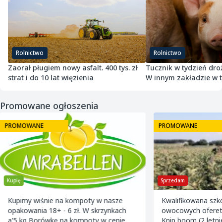
Rolnictwo
Rolnictwo
Zaorał pługiem nowy asfalt. 400 tys. zł
Tucznik w tydzień droż
strat i do 10 lat więzienia
W innym zakładzie w 
potaniał
Promowane ogłoszenia
PROMOWANE
PROMOWANE
Sprzedam
Sprzedam
Kwalifikowana szkółka drzewek
Producent Czereśn
owocowych ofereta na jesień 2026
tunele foliowe ) 
Knip boom (2 letnie) -gala m9/m26 -
zamówienie . Kalibrowane , chłodzone i