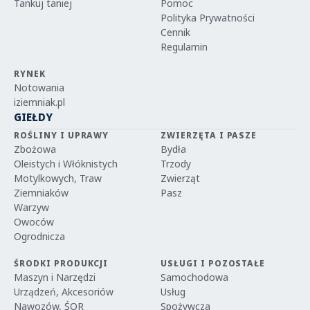
Tankuj taniej
Pomoc
Polityka Prywatności
Cennik
Regulamin
RYNEK
Notowania
iziemniak.pl
GIEŁDY
ROŚLINY I UPRAWY
ZWIERZĘTA I PASZE
Zbożowa
Bydła
Oleistych i Włóknistych
Trzody
Motylkowych, Traw
Zwierząt
Ziemniaków
Pasz
Warzyw
Owoców
Ogrodnicza
ŚRODKI PRODUKCJI
USŁUGI I POZOSTAŁE
Maszyn i Narzędzi
Samochodowa
Urządzeń, Akcesoriów
Usług
Nawozów, ŚOR
Spożywcza