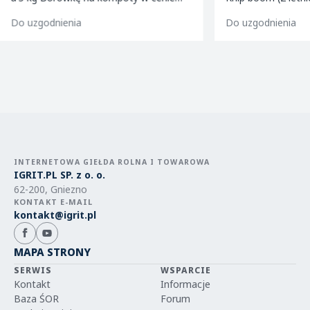
golden m9 -jeronimo m9/m26 -mutsu
pakowane w karton
Do uzgodnienia
Do uzgodnienia
m9 -paulared m9/m2
INTERNETOWA GIEŁDA ROLNA I TOWAROWA
IGRIT.PL SP. z o. o.
62-200, Gniezno
KONTAKT E-MAIL
kontakt@igrit.pl
MAPA STRONY
SERWIS
WSPARCIE
Kontakt
Informacje
Baza ŚOR
Forum