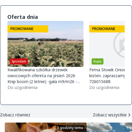
Oferta dnia
PROMOWANE
PROMOWANE
Sprzedam
Kupię
Kwalifikowana szkółka drzewek
Firma Słowik Onions z
owocowych ofereta na jesień 2026
kisten. zapraszamy do
Knip boom (2 letnie) -gala m9/m26 -
726015688
golden m9 -jeronimo m9/m26 -mutsu
Do uzgodnienia
Do uzgodnienia
m9 -paulared m9/m2
Zobacz również
Zobacz wszystkie
3 godziny temu