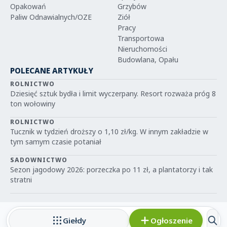
Opakowań
Grzybów
Paliw Odnawialnych/OZE
Ziół
Pracy
Transportowa
Nieruchomości
Budowlana, Opału
POLECANE ARTYKUŁY
ROLNICTWO
Dziesięć sztuk bydła i limit wyczerpany. Resort rozważa próg 8
ton wołowiny
ROLNICTWO
Tucznik w tydzień droższy o 1,10 zł/kg. W innym zakładzie w
tym samym czasie potaniał
SADOWNICTWO
Sezon jagodowy 2026: porzeczka po 11 zł, a plantatorzy i tak
stratni
Giełdy
Ogłoszenie
© 2026 IGRIT.PL — Wszelkie prawa zastrzeżone