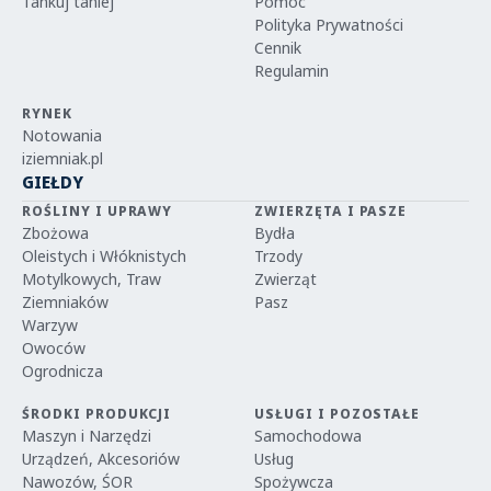
Tankuj taniej
Pomoc
Polityka Prywatności
Cennik
Regulamin
RYNEK
Notowania
iziemniak.pl
GIEŁDY
ROŚLINY I UPRAWY
ZWIERZĘTA I PASZE
Zbożowa
Bydła
Oleistych i Włóknistych
Trzody
Motylkowych, Traw
Zwierząt
Ziemniaków
Pasz
Warzyw
Owoców
Ogrodnicza
ŚRODKI PRODUKCJI
USŁUGI I POZOSTAŁE
Maszyn i Narzędzi
Samochodowa
Urządzeń, Akcesoriów
Usług
Nawozów, ŚOR
Spożywcza