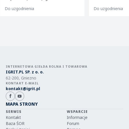
golden m9 -jeronimo m9/m26 -mutsu
pakowane w karton
Do uzgodnienia
Do uzgodnienia
m9 -paulared m9/m2
INTERNETOWA GIEŁDA ROLNA I TOWAROWA
IGRIT.PL SP. z o. o.
62-200, Gniezno
KONTAKT E-MAIL
kontakt@igrit.pl
MAPA STRONY
SERWIS
WSPARCIE
Kontakt
Informacje
Baza ŚOR
Forum