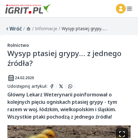
ope
Wróć
/
/
/
Informacje
Wysyp ptasiej grypy... z jednego źródła?
Rolnictwo
Wysyp ptasiej grypy... z jednego
źródła?
24.02.2020
Udostępnij artykuł
:
Główny Lekarz Weterynarii poinformował o
kolejnych pięciu ogniskach ptasiej grypy - tym
razem w woj. łódzkim, wielkopolskim i śląskim.
Wszystkie ptaki pochodzą z jednego źródła!