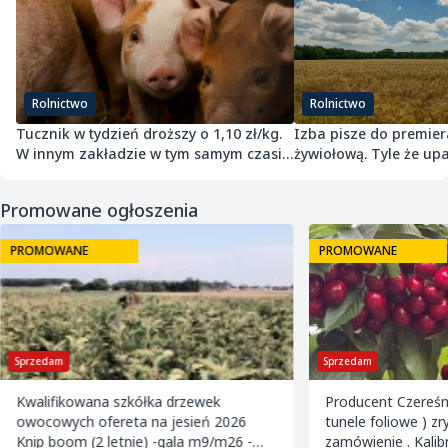
Rolnictwo
Rolnictwo
Tucznik w tydzień droższy o 1,10 zł/kg.
Izba pisze do premier
W innym zakładzie w tym samym czasie
żywiołową. Tyle że upa
potaniał
przepisach nie jest
Promowane ogłoszenia
PROMOWANE
PROMOWANE
Sprzedam
Sprzedam
Kwalifikowana szkółka drzewek
Producent Czereśn
owocowych ofereta na jesień 2026
tunele foliowe ) z
Knip boom (2 letnie) -gala m9/m26 -
zamówienie . Kalibrowane , chłodzone i