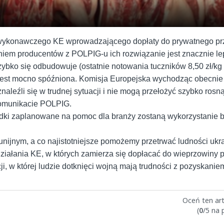
ia wykonawczego KE wprowadzającego dopłaty do prywatnego 
aniem producentów z POLPIG-u ich rozwiązanie jest znacznie le
bko się odbudowuje (ostatnie notowania tuczników 8,50 zł/kg kl
 jest mocno spóźniona. Komisja Europejska wychodząc obecnie 
naleźli się w trudnej sytuacji i nie mogą przełożyć szybko ros
komunikacie POLPIG.
ki zaplanowane na pomoc dla branży zostaną wykorzystanie b
ijnym, a co najistotniejsze pomożemy przetrwać ludności ukra
ziałania KE, w których zamierza się dopłacać do wieprzowiny
, w której ludzie dotknięci wojną mają trudności z pozyskanie
Oceń ten art
(
0
/5 na