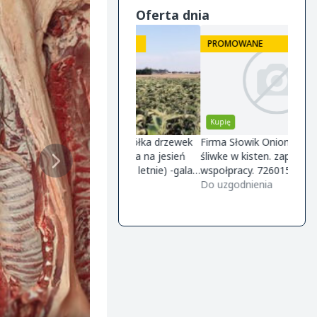
Oferta dnia
ROMOWANE
PROMOWANE
przedam
Kupię
Kupi
lifikowana szkółka drzewek
Firma Słowik Onions zakupi
Szuka
cowych ofereta na jesień
śliwke w kisten. zapraszamy do
żółte
6 Knip boom (2 letnie) -gala
wspołpracy. 726015688
współ
m26 -golden m9 -jeronimo
uzgodnienia
Do uzgodnienia
czysty
1400,
m26 -mutsu m9 -paulared
magaz
Do ne
/m2
regul