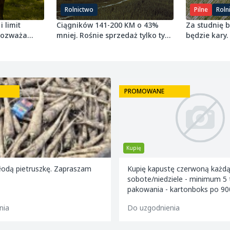
Rolnictwo
Pilne
Roln
i limit
Ciągników 141-200 KM o 43%
Za studnię 
 rozważa
mniej. Rośnie sprzedaż tylko tych
będzie kary.
najmniejszych
grudnia 2027
PROMOWANE
Kupię
odą pietruszkę. Zapraszam
Kupię kapustę czerwoną każdą il
sobote/niedziele - minimum 5 ton! R
pakowania - kartonboks po 90
Kaliber - 1,2kg - 4 kg. Odbió
nia
Do uzgodnienia