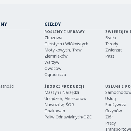
ONY
GIEŁDY
ROŚLINY I UPRAWY
ZWIERZĘTA 
Zbożowa
Bydła
Oleistych i Włóknistych
Trzody
Motylkowych, Traw
Zwierząt
Ziemniaków
Pasz
Warzyw
Owoców
Ogrodnicza
watności
ŚRODKI PRODUKCJI
USŁUGI I P
Maszyn i Narzędzi
Samochodo
Urządzeń, Akcesoriów
Usług
Nawozów, ŚOR
Spożywcza
Opakowań
Grzybów
Paliw Odnawialnych/OZE
Ziół
Pracy
Transportow