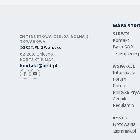
MAPA STR
SERWIS
INTERNETOWA GIEŁDA ROLNA I
Kontakt
TOWAROWA
Baza ŚOR
IGRIT.PL SP. z o. o.
Tankuj taniej
62-200, Gniezno
KONTAKT E-MAIL
kontakt@igrit.pl
WSPARCIE
Informacje
Forum
Pomoc
Polityka Pry
Cennik
Regulamin
RYNEK
Notowania
iziemniak.pl