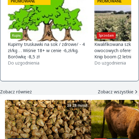
PROMOWANE
PROMOWANE
Kupię
Sprzedam
my truskawki na sok / zdrowe/ - 4
Kwalifikowana szkółka dr
. . Wiśnie 18+ w cenie -6,zł/kg.
owocowych ofereta na jes
Borówkę -8,5 zł
Knip boom (2 letnie) -gala
Do uzgodnienia
golden m9 -jeronimo m9/
Do uzgodnienia
m9 -paulared m9/m2
Zobacz również
Zobacz wszystkie
za 28 minut