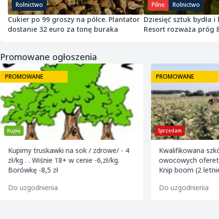
Rolnictwo
Pilne
Rolnictwo
Cukier po 99 groszy na półce. Plantator
Dziesięć sztuk bydła i
dostanie 32 euro za tonę buraka
Resort rozważa próg 
Promowane ogłoszenia
PROMOWANE
PROMOWANE
Kupię
Sprzedam
Kupimy truskawki na sok / zdrowe/ - 4
Kwalifikowana szk
zł/kg . . Wiśnie 18+ w cenie -6,zł/kg.
owocowych ofereta
Borówkę -8,5 zł
Knip boom (2 letni
golden m9 -jeron
Do uzgodnienia
Do uzgodnienia
m9 -paulared m9/