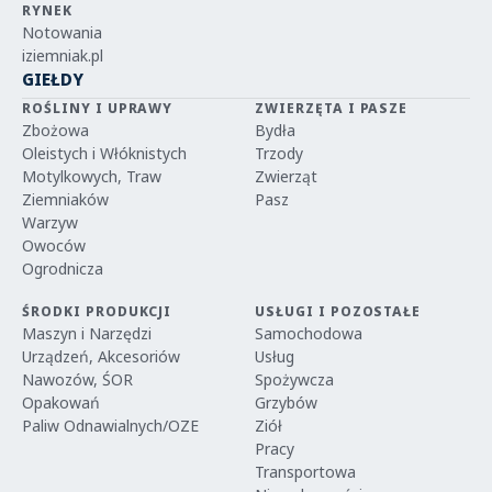
RYNEK
Notowania
iziemniak.pl
GIEŁDY
ROŚLINY I UPRAWY
ZWIERZĘTA I PASZE
Zbożowa
Bydła
Oleistych i Włóknistych
Trzody
Motylkowych, Traw
Zwierząt
Ziemniaków
Pasz
Warzyw
Owoców
Ogrodnicza
ŚRODKI PRODUKCJI
USŁUGI I POZOSTAŁE
Maszyn i Narzędzi
Samochodowa
Urządzeń, Akcesoriów
Usług
Nawozów, ŚOR
Spożywcza
Opakowań
Grzybów
Paliw Odnawialnych/OZE
Ziół
Pracy
Transportowa