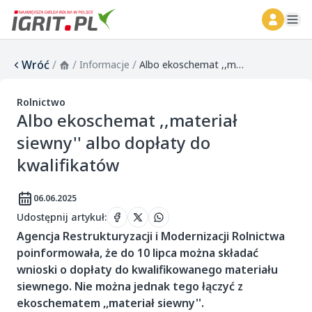
ope
Wróć
/
/
/
Informacje
Albo ekoschemat ,,materiał siewny'' albo dopłaty do kwalifikatów
Rolnictwo
Albo ekoschemat ,,materiał
siewny'' albo dopłaty do
kwalifikatów
06.06.2025
Udostępnij artykuł
:
Agencja Restrukturyzacji i Modernizacji Rolnictwa
poinformowała, że do 10 lipca można składać
wnioski o dopłaty do kwalifikowanego materiału
siewnego. Nie można jednak tego łączyć z
ekoschematem ,,materiał siewny''.