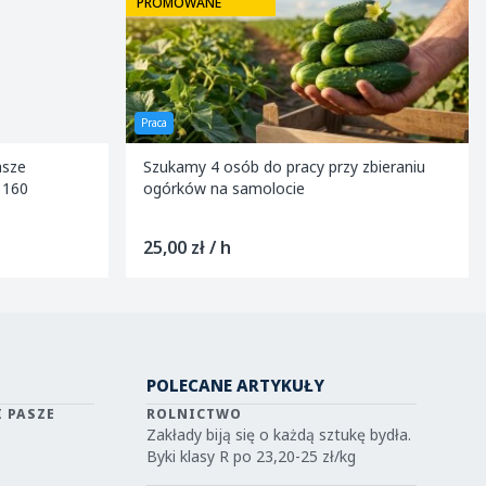
PROMOWANE
Praca
asze
Szukamy 4 osób do pracy przy zbieraniu
 160
ogórków na samolocie
25,00 zł / h
POLECANE ARTYKUŁY
I PASZE
ROLNICTWO
Zakłady biją się o każdą sztukę bydła.
Byki klasy R po 23,20-25 zł/kg