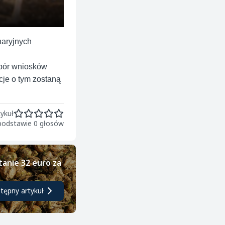
naryjnych
abór wniosków
cje o tym zostaną
ykuł
 podstawie 0 głosów
tanie 32 euro za
tępny artykuł