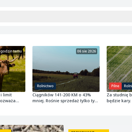
 godzin temu
06 sie 2026
Rolnictwo
Pilne
Roln
i limit
Ciągników 141-200 KM o 43%
Za studnię 
 rozważa
mniej. Rośnie sprzedaż tylko tych
będzie kary.
najmniejszych
grudnia 2027