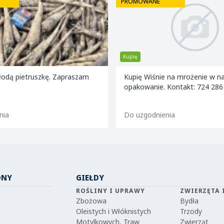
PROMOWANE
Kupię
odą pietruszkę. Zapraszam
Kupię Wiśnie na mrożenie w n
opakowanie. Kontakt: 724 286
nia
Do uzgodnienia
ONY
GIEŁDY
ROŚLINY I UPRAWY
ZWIERZĘTA 
Zbożowa
Bydła
Oleistych i Włóknistych
Trzody
Motylkowych, Traw
Zwierząt