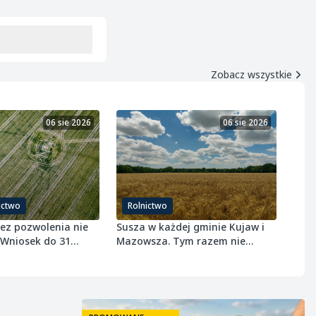
Zobacz wszystkie
06 sie 2026
06 sie 2026
ictwo
Rolnictwo
bez pozwolenia nie
Susza w każdej gminie Kujaw i
 Wniosek do 31
Mazowsza. Tym razem nie
 r.
ominęła ozimin