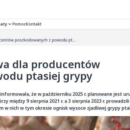
aty
Pomoc
Kontakt
Będzie pomoc finansowa dla producentów poszkodowanych z powodu ptasiej grypy
wa dla producentów
odu ptasiej grypy
oinformowała, że w październiku 2025 r. planowane jest u
y między 9 sierpnia 2021 r. a 3 sierpnia 2023 r. prowadzi
iem w nich w tym okresie ognisk wysoce zjadliwej grypy pt