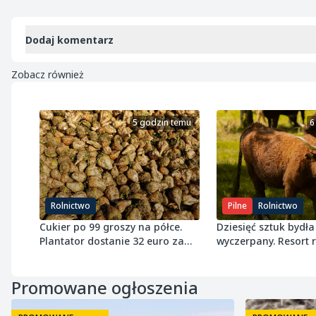
Dodaj komentarz
Zobacz również
5 godzin temu
6
Rolnictwo
Pilne
Rolnictwo
Cukier po 99 groszy na półce.
Dziesięć sztuk bydła 
Plantator dostanie 32 euro za
wyczerpany. Resort
tonę buraka
próg 8 ton wołowiny
Promowane ogłoszenia