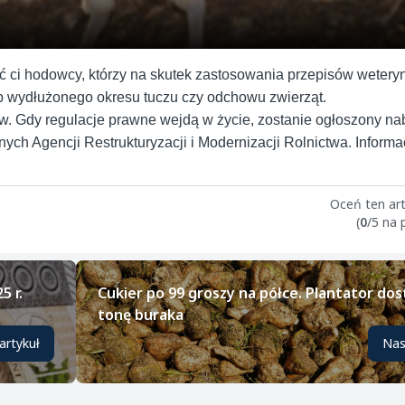
ć ci hodowcy, którzy na skutek zastosowania przepisów wetery
ub wydłużonego okresu tuczu czy odchowu zwierząt.
w. Gdy regulacje prawne wejdą w życie, zostanie ogłoszony n
ych Agencji Restrukturyzacji i Modernizacji Rolnictwa. Informa
Oceń ten art
(
0
/5 na
5 r.
Cukier po 99 groszy na półce. Plantator dos
tonę buraka
artykuł
Nas