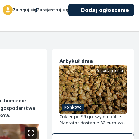
Dodaj ogłoszenie
Zaloguj się
Zarejestruj się
Artykuł dnia
5 godzin temu
ruchomienie
li gospodarstwa
Rolnictwo
aków.
Cukier po 99 groszy na półce.
Plantator dostanie 32 euro za
tonę buraka