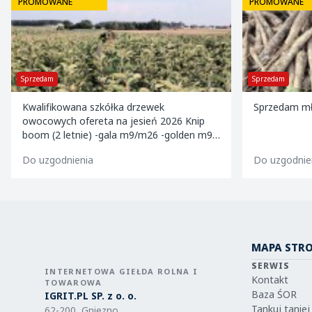
PROMOWANE
PROMOWANE
Sprzedam
Sprzedam
Kwalifikowana szkółka drzewek
Sprzedam mł
owocowych ofereta na jesień 2026 Knip
boom (2 letnie) -gala m9/m26 -golden m9 -
jeronimo m9/m26 -mutsu m9 -paulared
Do uzgodnienia
Do uzgodnie
m9/m2
MAPA STR
SERWIS
INTERNETOWA GIEŁDA ROLNA I
Kontakt
TOWAROWA
Baza ŚOR
IGRIT.PL SP. z o. o.
Tankuj taniej
62-200, Gniezno