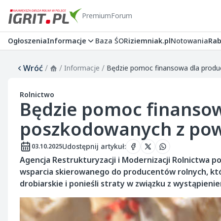
Premium
Forum
Ogłoszenia
Informacje
Baza ŚOR
iziemniak.pl
Notowania
Rab
Wróć
/
/
/
Informacje
Rolnictwo
Będzie pomoc finanso
poszkodowanych z pow
Udostępnij artykuł
:
03.10.2025
Agencja Restrukturyzacji i Modernizacji Rolnictwa p
wsparcia skierowanego do producentów rolnych, którz
drobiarskie i ponieśli straty w związku z wystąpien