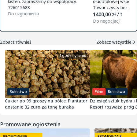
kisten. zapraszamy do wspołpracy.
długofalowej współpra
726015688
Towar czysty bez glifo
Do uzgodnienia
magazynu w Polsce. O
1400,00 zł / t
zamówie
Do negocjacji
Zobacz również
Zobacz wszystkie
4 godziny temu
Rolnictwo
Pilne
Rolnictwo
Cukier po 99 groszy na półce. Plantator
Dziesięć sztuk bydła i
dostanie 32 euro za tonę buraka
Resort rozważa próg 
Promowane ogłoszenia
PROMOWANE
PROMOWANE