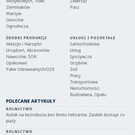
Motylkowych, Traw
Zwierząt
Ziemniaków
Pasz
Warzyw
Owoców
Ogrodnicza
ŚRODKI PRODUKCJI
USŁUGI I POZOSTAŁE
Maszyn i Narzędzi
Samochodowa
Urządzeń, Akcesoriów
Usług
Nawozów, ŚOR
Spożywcza
Opakowań
Grzybów
Paliw Odnawialnych/OZE
Ziół
Pracy
Transportowa
Nieruchomości
Budowlana, Opału
POLECANE ARTYKUŁY
ROLNICTWO
Rolnik na bezrobociu bez limitu hektarów. Zasiłek dostaje co
piąty
ROLNICTWO