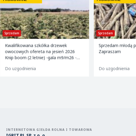
Sprzedam
Sprzedam
Kwalifikowana szkółka drzewek
Sprzedam młodą pi
owocowych ofereta na jesień 2026
Zapraszam
Knip boom (2 letnie) -gala m9/m26 -
golden m9 -jeronimo m9/m26 -mutsu
Do uzgodnienia
Do uzgodnienia
m9 -paulared m9/m2
INTERNETOWA GIEŁDA ROLNA I TOWAROWA
IGRIT.PL SP. z o. o.