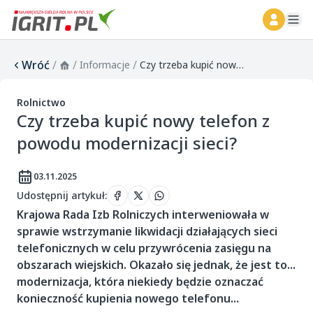
ope
Wróć
/
/
/
Informacje
Czy trzeba kupić nowy telefon z powodu modernizacji sieci?
Rolnictwo
Czy trzeba kupić nowy telefon z
powodu modernizacji sieci?
03.11.2025
Udostępnij artykuł
:
Krajowa Rada Izb Rolniczych interweniowała w
sprawie wstrzymanie likwidacji działających sieci
telefonicznych w celu przywrócenia zasięgu na
obszarach wiejskich. Okazało się jednak, że jest to...
modernizacja, która niekiedy będzie oznaczać
konieczność kupienia nowego telefonu...