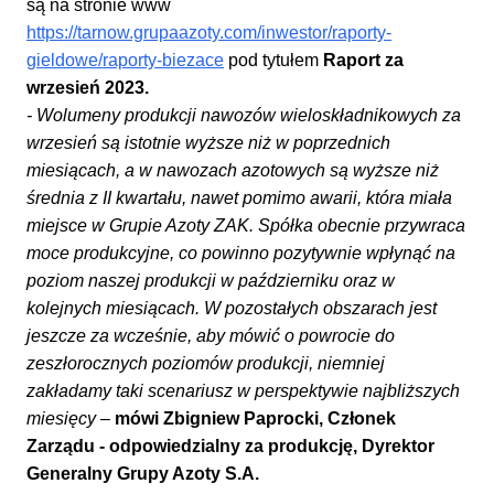
są na stronie www
https://tarnow.grupaazoty.com/inwestor/raporty-
gieldowe/raporty-biezace
pod tytułem
Raport za
wrzesień 2023.
- Wolumeny produkcji nawozów wieloskładnikowych za
wrzesień są istotnie wyższe niż w poprzednich
miesiącach, a w nawozach azotowych są wyższe niż
średnia z II kwartału, nawet pomimo awarii, która miała
miejsce w Grupie Azoty ZAK. Spółka obecnie przywraca
moce produkcyjne, co powinno pozytywnie wpłynąć na
poziom naszej produkcji w październiku oraz w
kolejnych miesiącach. W pozostałych obszarach jest
jeszcze za wcześnie, aby mówić o powrocie do
zeszłorocznych poziomów produkcji, niemniej
zakładamy taki scenariusz w perspektywie najbliższych
miesięcy
–
mówi Zbigniew Paprocki,
Cz
ł
onek
Zarz
ądu - odpowiedzialny za produkcję, Dyrektor
Generalny Grupy Azoty S.A.