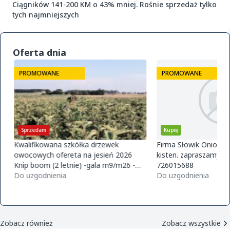
Ciągników 141-200 KM o 43% mniej. Rośnie sprzedaż tylko
tych najmniejszych
Oferta dnia
PROMOWANE
PROMOWANE
Sprzedam
Kupię
Kwalifikowana szkółka drzewek
Firma Słowik Onions z
owocowych ofereta na jesień 2026
kisten. zapraszamy do
Knip boom (2 letnie) -gala m9/m26 -
726015688
golden m9 -jeronimo m9/m26 -mutsu
Do uzgodnienia
Do uzgodnienia
m9 -paulared m9/m2
Zobacz również
Zobacz wszystkie