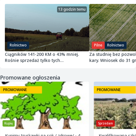
13 godzin temu
Rolnictwo
Pilne
Rolnictwo
Ciągników 141-200 KM o 43% mniej.
Za studnię bez pozwol
Rośnie sprzedaż tylko tych
kary. Wniosek do 31 gr
najmniejszych
Promowane ogłoszenia
PROMOWANE
PROMOWANE
Kupię
Sprzedam
Kupimy truskawki na sok / zdrowe/ - 4
Kwalifikowana szk