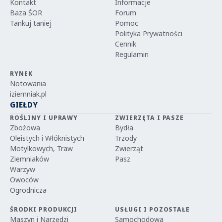
Kontakt
Informacje
Baza ŚOR
Forum
Tankuj taniej
Pomoc
Polityka Prywatności
Cennik
Regulamin
RYNEK
Notowania
iziemniak.pl
GIEŁDY
ROŚLINY I UPRAWY
ZWIERZĘTA I PASZE
Zbożowa
Bydła
Oleistych i Włóknistych
Trzody
Motylkowych, Traw
Zwierząt
Ziemniaków
Pasz
Warzyw
Owoców
Ogrodnicza
ŚRODKI PRODUKCJI
USŁUGI I POZOSTAŁE
Maszyn i Narzędzi
Samochodowa