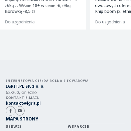
zł/kg . . Wiśnie 18+ w cenie -6,zł/kg.
owocowych ofereta
Borówkę -8,5 zł
Knip boom (2 letni
golden m9 -jeron
Do uzgodnienia
Do uzgodnienia
m9 -paulared m9/
INTERNETOWA GIEŁDA ROLNA I TOWAROWA
IGRIT.PL SP. z o. o.
62-200, Gniezno
KONTAKT E-MAIL
kontakt@igrit.pl
MAPA STRONY
SERWIS
WSPARCIE