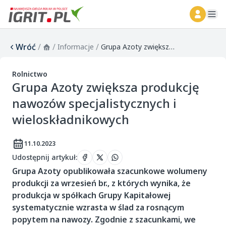
ope
Wróć
/
/
/
Informacje
Grupa Azoty zwiększa produkcję nawozów specjalistycznych i wieloskładnikowych
Rolnictwo
Grupa Azoty zwiększa produkcję
nawozów specjalistycznych i
wieloskładnikowych
11.10.2023
Udostępnij artykuł
:
Grupa Azoty opublikowała szacunkowe wolumeny
produkcji za wrzesień br., z których wynika, że
produkcja w spółkach Grupy Kapitałowej
systematycznie wzrasta w ślad za rosnącym
popytem na nawozy. Zgodnie z szacunkami, we