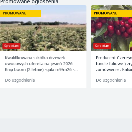
Promowane ogłoszenia
PROMOWANE
PROMOWANE
Sprzedam
Sprzedam
Kwalifikowana szkółka drzewek
Producent Czereśn
owocowych ofereta na jesień 2026
tunele foliowe ) z
Knip boom (2 letnie) -gala m9/m26 -
zamówienie . Kalibrowane , chłodzone i
golden m9 -jeronimo m9/m26 -mutsu
pakowane w karton
Do uzgodnienia
Do uzgodnienia
m9 -paulared m9/m2