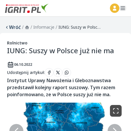
ope
Wróć
/
/
/
Informacje
IUNG: Suszy w Polsce już nie ma
Rolnictwo
IUNG: Suszy w Polsce już nie ma
06.10.2022
Udostępnij artykuł
:
Instytut Uprawy Nawożenia i Gleboznawstwa
przedstawił kolejny raport suszowy. Tym razem
poinformowano, ze w Polsce suszy już nie ma.