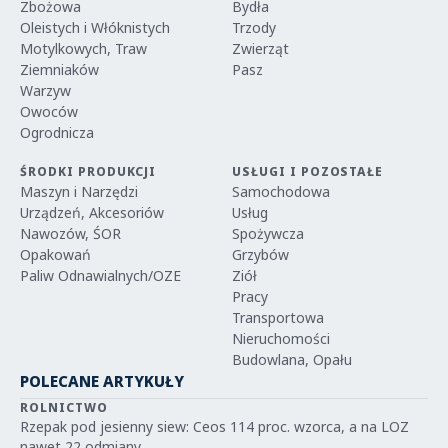
Zbożowa
Bydła
Oleistych i Włóknistych
Trzody
Motylkowych, Traw
Zwierząt
Ziemniaków
Pasz
Warzyw
Owoców
Ogrodnicza
ŚRODKI PRODUKCJI
USŁUGI I POZOSTAŁE
Maszyn i Narzędzi
Samochodowa
Urządzeń, Akcesoriów
Usług
Nawozów, ŚOR
Spożywcza
Opakowań
Grzybów
Paliw Odnawialnych/OZE
Ziół
Pracy
Transportowa
Nieruchomości
Budowlana, Opału
POLECANE ARTYKUŁY
ROLNICTWO
Rzepak pod jesienny siew: Ceos 114 proc. wzorca, a na LOZ
nawet 22 odmiany