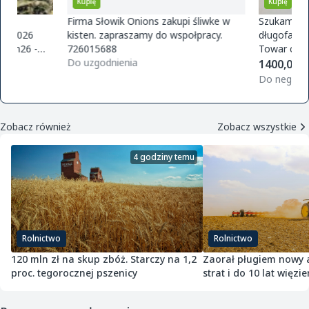
Kupię
Kupię
Firma Słowik Onions zakupi śliwke w
Szukam dostawców pr
kisten. zapraszamy do wspołpracy.
długofalowej współpra
726015688
Towar czysty bez glifo
Do uzgodnienia
magazynu w Polsce. O
1400,00 zł / t
zamówie
Do negocjacji
Zobacz również
Zobacz wszystkie
4 godziny temu
Rolnictwo
Rolnictwo
120 mln zł na skup zbóż. Starczy na 1,2
Zaorał pługiem nowy as
proc. tegorocznej pszenicy
strat i do 10 lat więzie