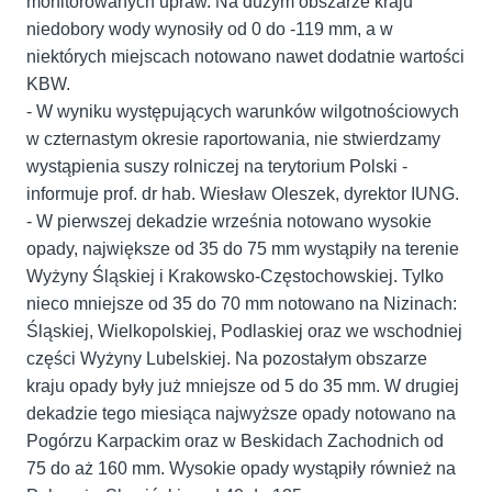
monitorowanych upraw. Na dużym obszarze kraju
niedobory wody wynosiły od 0 do -119 mm, a w
niektórych miejscach notowano nawet dodatnie wartości
KBW.
- W wyniku występujących warunków wilgotnościowych
w czternastym okresie raportowania, nie stwierdzamy
wystąpienia suszy rolniczej na terytorium Polski -
informuje prof. dr hab. Wiesław Oleszek, dyrektor IUNG.
- W pierwszej dekadzie września notowano wysokie
opady, największe od 35 do 75 mm wystąpiły na terenie
Wyżyny Śląskiej i Krakowsko-Częstochowskiej. Tylko
nieco mniejsze od 35 do 70 mm notowano na Nizinach:
Śląskiej, Wielkopolskiej, Podlaskiej oraz we wschodniej
części Wyżyny Lubelskiej. Na pozostałym obszarze
kraju opady były już mniejsze od 5 do 35 mm. W drugiej
dekadzie tego miesiąca najwyższe opady notowano na
Pogórzu Karpackim oraz w Beskidach Zachodnich od
75 do aż 160 mm. Wysokie opady wystąpiły również na